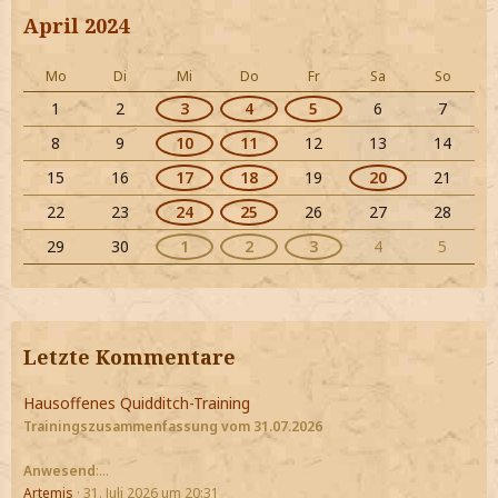
April 2024
Mo
Di
Mi
Do
Fr
Sa
So
1
2
3
4
5
6
7
8
9
10
11
12
13
14
15
16
17
18
19
20
21
22
23
24
25
26
27
28
29
30
1
2
3
4
5
Letzte Kommentare
Hausoffenes Quidditch-Training
Trainingszusammenfassung vom 31.07.2026
Anwesend
:…
Artemis
31. Juli 2026 um 20:31