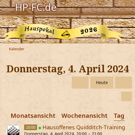
HP-FC.de
Navigation
Harry Potter
Der HP-FC
Kalender
Hogwarts
Donnerstag, 4. April 2024
Zauberwelt
Heute
Willkommen
Jetzt Fanclub-Mitglied werden!
Monatsansicht
Wochenansicht
Tagesa
Hausoffenes Quidditch-Training
20:00
Donnerstag, 4. April 2024, 20:00 – 21:00