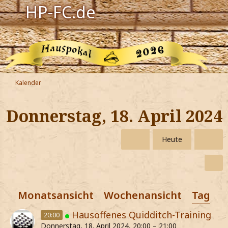
HP-FC.de
Navigation
Harry Potter
Der HP-FC
Kalender
Hogwarts
Donnerstag, 18. April 2024
Zauberwelt
Heute
Willkommen
Jetzt Fanclub-Mitglied werden!
Monatsansicht
Wochenansicht
Tagesa
Hausoffenes Quidditch-Training
20:00
Donnerstag, 18. April 2024, 20:00 – 21:00