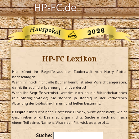
HP-FC.de
Navigation
Harry Potter
Der HP-FC
HP-FC Lexikon
Hogwarts
Zauberwelt
Hier könnt ihr Begriffe aus der Zauberwelt von Harry Potter
nachschlagen.
Wenn ihr noch nicht alle Bücher kennt, ist aber Vorsicht angeraten,
Willkommen
damit ihr euch die Spannung nicht verderbt!
Wenn ihr Begriffe vermisst, wendet euch an die Bibliothekarinnen
(bibliothek@hp-fc.de). Sie stöbern ja ständig in der verbotenen
Abteilung der Bibliothek herum und helfen bestimmt.
Jetzt Fanclub-Mitglied werden!
Beispiel:
Ihr sucht nach Professor Flitwick, wisst aber nicht, wie er
geschrieben wird. Das macht gar nichts: Suche einfach nur nach
einem Teil seines Namens. Also nach Flit, wick oder prof …
Suche: