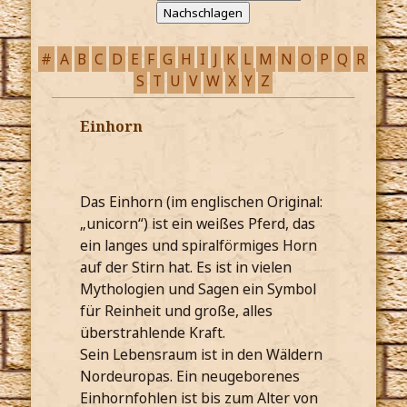
#
A
B
C
D
E
F
G
H
I
J
K
L
M
N
O
P
Q
R
S
T
U
V
W
X
Y
Z
Einhorn
Das Einhorn (im englischen Original:
„unicorn“) ist ein weißes Pferd, das
ein langes und spiralförmiges Horn
auf der Stirn hat. Es ist in vielen
Mythologien und Sagen ein Symbol
für Reinheit und große, alles
überstrahlende Kraft.
Sein Lebensraum ist in den Wäldern
Nordeuropas. Ein neugeborenes
Einhornfohlen ist bis zum Alter von