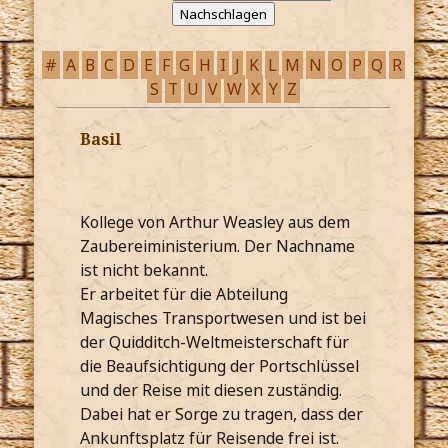
#
A
B
C
D
E
F
G
H
I
J
K
L
M
N
O
P
Q
R
S
T
U
V
W
X
Y
Z
Basil
Kollege von Arthur Weasley aus dem
Zaubereiministerium. Der Nachname
ist nicht bekannt.
Er arbeitet für die Abteilung
Magisches Transportwesen und ist bei
der Quidditch-Weltmeisterschaft für
die Beaufsichtigung der Portschlüssel
und der Reise mit diesen zuständig.
Dabei hat er Sorge zu tragen, dass der
Ankunftsplatz für Reisende frei ist.