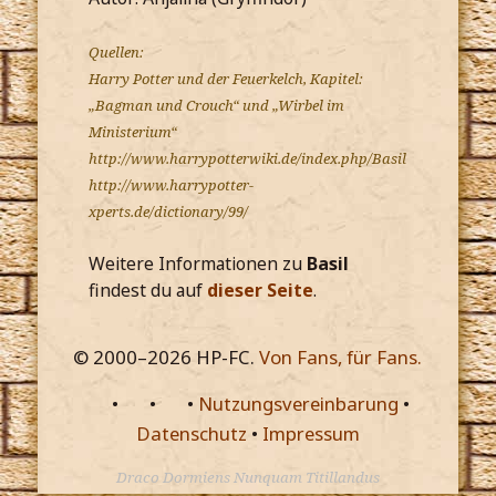
Quellen:
Harry Potter und der Feuerkelch, Kapitel:
„Bagman und Crouch“ und „Wirbel im
Ministerium“
http://www.harrypotterwiki.de/index.php/Basil
http://www.harrypotter-
xperts.de/dictionary/99/
Weitere Informationen zu
Basil
findest du auf
dieser Seite
.
© 2000–
2026
HP-FC.
Von Fans, für Fans.
•
•
•
Nutzungsvereinbarung
•
Datenschutz
•
Impressum
Draco Dormiens Nunquam Titillandus