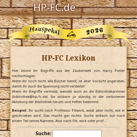
HP-FC.de
Navigation
Harry Potter
Der HP-FC
HP-FC Lexikon
Hogwarts
Zauberwelt
Hier könnt ihr Begriffe aus der Zauberwelt von Harry Potter
nachschlagen.
Wenn ihr noch nicht alle Bücher kennt, ist aber Vorsicht angeraten,
Willkommen
damit ihr euch die Spannung nicht verderbt!
Wenn ihr Begriffe vermisst, wendet euch an die Bibliothekarinnen
(bibliothek@hp-fc.de). Sie stöbern ja ständig in der verbotenen
Abteilung der Bibliothek herum und helfen bestimmt.
Jetzt Fanclub-Mitglied werden!
Beispiel:
Ihr sucht nach Professor Flitwick, wisst aber nicht, wie er
geschrieben wird. Das macht gar nichts: Suche einfach nur nach
einem Teil seines Namens. Also nach Flit, wick oder prof …
Suche: