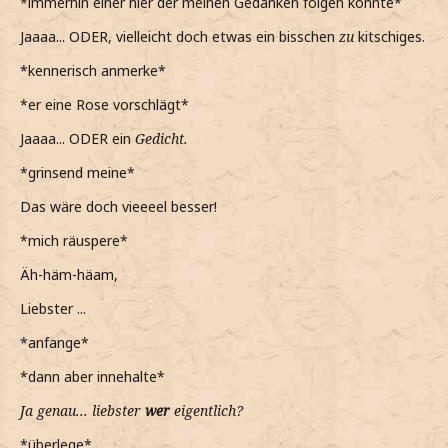
*immerhin einer hier der meinen Gedanken folgen konnte*
Jaaaa... ODER, vielleicht doch etwas ein bisschen
zu
kitschiges.
*kennerisch anmerke*
*er eine Rose vorschlägt*
Jaaaa... ODER ein
Gedicht.
*grinsend meine*
Das wäre doch vieeeel besser!
*mich räuspere*
Äh-häm-häam,
Liebster ...
*anfange*
*dann aber innehalte*
Ja genau... liebster
wer
eigentlich?
*überlege*