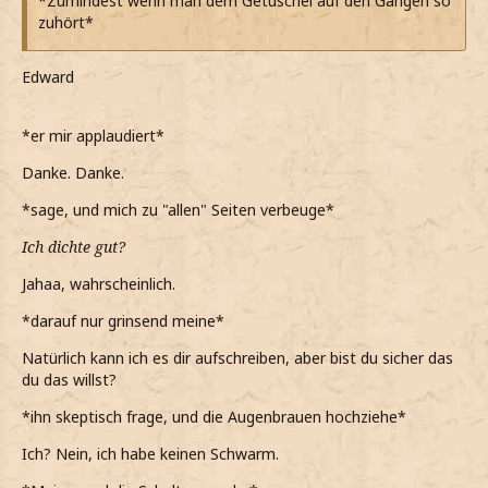
*Zumindest wenn man dem Getuschel auf den Gängen so
*Mir durch die Haare fahre und nachdenke*
zuhört*
*Das nicht über die VS gehen lassen will, aber es dennoch
kitschig genug für Irek wäre*
Edward
*Zumindest wenn dem vertraue, was Edward mir erzählt
hat*
*er mir applaudiert*
*Vielleicht einfach selbst eine kleine Karte basteln könnte*
Danke. Danke.
Und du hast nicht einmal einen Schwarm?
*sage, und mich zu "allen" Seiten verbeuge*
*Dann das Thema aber wieder auf ihn lenke*
Ich dichte gut?
*Ungern der Mittelpunkt des Gesprächs bin und er mir
Jahaa, wahrscheinlich.
auch genug geholfen hat*
*darauf nur grinsend meine*
Natürlich kann ich es dir aufschreiben, aber bist du sicher das
du das willst?
*ihn skeptisch frage, und die Augenbrauen hochziehe*
Ich? Nein, ich habe keinen Schwarm.