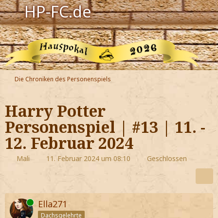
HP-FC.de
Navigation
Harry Potter
Der HP-FC
Die Chroniken des Personenspiels
Hogwarts
Harry Potter
Zauberwelt
Personenspiel | #13 | 11. -
12. Februar 2024
Willkommen
Mali
11. Februar 2024 um 08:10
Geschlossen
Jetzt Fanclub-Mitglied werden!
Online
Ella271
Dachsgelehrte