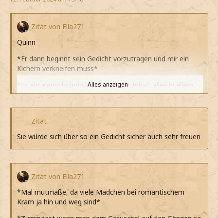
Zitat von Ella271
Quinn
*Er dann beginnt sein Gedicht vorzutragen und mir ein
Kichern verkneifen muss*
*Es ein wenig holprig klingt aber der Inhalt alles in allem
Alles anzeigen
gut getroffen ist*
*Das dennoch niemals so verschicken könnte*
Zitat
*Applaudiere als er geendet hat, aber das Grinsen nicht
Sie würde sich über so ein Gedicht sicher auch sehr freuen
mehr unterdrücken kann*
*Gar nicht weiß, was dazu sagen soll*
Du dichtest gut
Zitat von Ella271
*Deshalb nur meine*
*Mal mutmaße, da viele Mädchen bei romantischem
Kram ja hin und weg sind*
Meinst du, du kannst es mir aufschreiben?