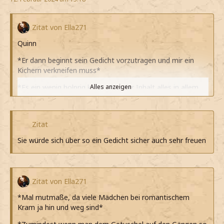
Zitat von Ella271
Quinn
*Er dann beginnt sein Gedicht vorzutragen und mir ein
Kichern verkneifen muss*
*Es ein wenig holprig klingt aber der Inhalt alles in allem
Alles anzeigen
gut getroffen ist*
*Das dennoch niemals so verschicken könnte*
Zitat
*Applaudiere als er geendet hat, aber das Grinsen nicht
Sie würde sich über so ein Gedicht sicher auch sehr freuen
mehr unterdrücken kann*
*Gar nicht weiß, was dazu sagen soll*
Du dichtest gut
Zitat von Ella271
*Deshalb nur meine*
*Mal mutmaße, da viele Mädchen bei romantischem
Kram ja hin und weg sind*
Meinst du, du kannst es mir aufschreiben?