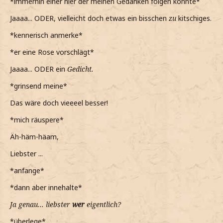
*immerhin einer hier der meinen Gedanken folgen konnte*
Jaaaa... ODER, vielleicht doch etwas ein bisschen
zu
kitschiges.
*kennerisch anmerke*
*er eine Rose vorschlägt*
Jaaaa... ODER ein
Gedicht.
*grinsend meine*
Das wäre doch vieeeel besser!
*mich räuspere*
Äh-häm-häam,
Liebster ...
*anfange*
*dann aber innehalte*
Ja genau... liebster
wer
eigentlich?
*überlege*