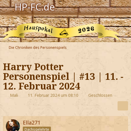
HP-FC.de
Navigation
Harry Potter
Der HP-FC
Die Chroniken des Personenspiels
Hogwarts
Harry Potter
Zauberwelt
Personenspiel | #13 | 11. -
12. Februar 2024
Willkommen
Mali
11. Februar 2024 um 08:10
Geschlossen
Jetzt Fanclub-Mitglied werden!
Ella271
Dachsgelehrte