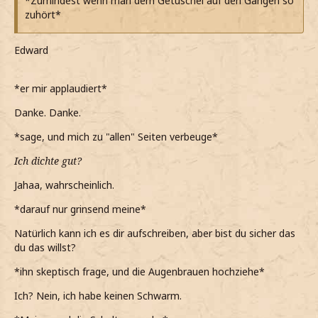
*Zumindest wenn man dem Getuschel auf den Gängen so
*Mir durch die Haare fahre und nachdenke*
zuhört*
*Das nicht über die VS gehen lassen will, aber es dennoch
kitschig genug für Irek wäre*
Edward
*Zumindest wenn dem vertraue, was Edward mir erzählt
hat*
*er mir applaudiert*
*Vielleicht einfach selbst eine kleine Karte basteln könnte*
Danke. Danke.
Und du hast nicht einmal einen Schwarm?
*sage, und mich zu "allen" Seiten verbeuge*
*Dann das Thema aber wieder auf ihn lenke*
Ich dichte gut?
*Ungern der Mittelpunkt des Gesprächs bin und er mir
Jahaa, wahrscheinlich.
auch genug geholfen hat*
*darauf nur grinsend meine*
Natürlich kann ich es dir aufschreiben, aber bist du sicher das
du das willst?
*ihn skeptisch frage, und die Augenbrauen hochziehe*
Ich? Nein, ich habe keinen Schwarm.