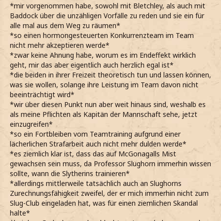
*mir vorgenommen habe, sowohl mit Bletchley, als auch mit
Baddock über die unzähligen Vorfälle zu reden und sie ein für
alle mal aus dem Weg zu räumen*
*so einen hormongesteuerten Konkurrenzteam im Team
nicht mehr akzeptieren werde*
*zwar keine Ahnung habe, worum es im Endeffekt wirklich
geht, mir das aber eigentlich auch herzlich egal ist*
*die beiden in ihrer Freizeit theoretisch tun und lassen können,
was sie wollen, solange ihre Leistung im Team davon nicht
beeinträchtigt wird*
*wir über diesen Punkt nun aber weit hinaus sind, weshalb es
als meine Pflichten als Kapitän der Mannschaft sehe, jetzt
einzugreifen*
*so ein Fortbleiben vom Teamtraining aufgrund einer
lächerlichen Strafarbeit auch nicht mehr dulden werde*
*es ziemlich klar ist, dass das auf McGonagalls Mist
gewachsen sein muss, da Professor Slughorn immerhin wissen
sollte, wann die Slytherins trainieren*
*allerdings mittlerweile tatsächlich auch an Slughorns
Zurechnungsfähigkeit zweifel, der er mich immerhin nicht zum
Slug-Club eingeladen hat, was für einen ziemlichen Skandal
halte*