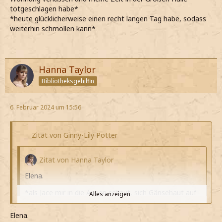
totgeschlagen habe*
*heute glücklicherweise einen recht langen Tag habe, sodass
weiterhin schmollen kann*
Hanna Taylor
Bibliotheksgehilfin
6. Februar 2024 um 15:56
Zitat von Ginny-Lily Potter
Zitat von Hanna Taylor
Elena.
*als Jace mir in die Augen schaut, sich Gänsehaut auf
Alles anzeigen
meinem Körper ausbreitet*
Elena.
*nicht weiß, ob das gut oder schlecht ist und evtl.
Alles anzeigen