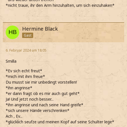
*nicht traue, ihr den Arm hinzuhalten, um sich einzuhaken*
*beide schnell unsere Jacken holen und dann still
schweigend den GR verlassen*
Hermine Black
Gast
6. Februar 2024 um 18:05
Smilla
*Ev sich echt freut*
*mich mit ihm freue*
Du musst sie mir unbedingt vorstellen!
*ihn angrinse*
*er dann fragt ob es mir auch gut geht*
Ja! Und jetzt noch besser...
*ihn angrinse und nach seine Hand greife*
*sich unsere Hände verschrenken*
Ach , Ev...
*glücklich seufze und meinen Kopf auf seine Schulter lege*