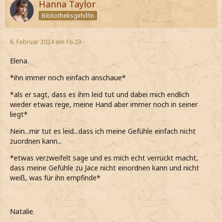
Darf ich dich nochmal küssen?
Hanna Taylor
*gar keine Antwort darauf weiß*
Bibliotheksgehilfin
*meinen ganzen Mut zusammen nehme und sie doch
*irgendetwas sagen will, mein Hals aber staubtrocken ist
frage*
und gar nichts sagen kann*
6. Februar 2024 um 16:23
*einfach reglos dasitze und ihn ohne etwas zu sagen
Elena.
anschaue*
***ZS***
*ihn immer noch einfach anschaue*
*als er sagt, dass es ihm leid tut und dabei mich endlich
wieder etwas rege, meine Hand aber immer noch in seiner
liegt*
Nein...mir tut es leid...dass ich meine Gefühle einfach nicht
zuordnen kann...
*etwas verzweifelt sage und es mich echt verrückt macht,
dass meine Gefühle zu Jace nicht einordnen kann und nicht
weiß, was für ihn empfinde*
Natalie.