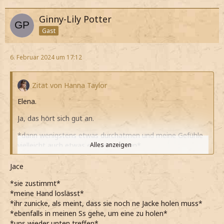
Ginny-Lily Potter
Gast
6. Februar 2024 um 17:12
Zitat von Hanna Taylor
Elena.
Ja, das hört sich gut an.
*dann wenigstens etwas durchatmen und meine Gefühle
vielleicht auch etwas einordnen kann*
Alles anzeigen
*jetzt eigentlich Zeit zum nachdenken und alleine
Jace
bräuchte, Jace aber jetzt auf keinen Fall alleine lassen
kann, auch wenn es mir echt schwer fällt in seiner Nähe zu
*sie zustimmt*
sein*
*meine Hand loslässt*
*ihr zunicke, als meint, dass sie noch ne Jacke holen muss*
*seine Hand dann auch langsam lolasse und zu ihm meine,
*ebenfalls in meinen Ss gehe, um eine zu holen*
dass noch schnell meine Jacke holen muss*
*uns wieder unten treffen*