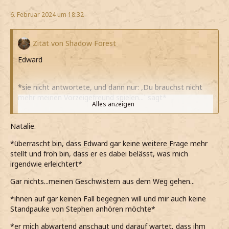
6. Februar 2024 um 18:32
Zitat von Shadow Forest
Edward
*sie nicht antwortete, und dann nur: ,
Du brauchst nicht
mehr meinen Vorzeigefreund spielen...ˋ sagt*
Alles anzeigen
*nicht weiter nachhake*
Natalie.
*allerdings nicht sicher bin, ob sie so allein lassen soll*
*überrascht bin, dass Edward gar keine weitere Frage mehr
stellt und froh bin, dass er es dabei belässt, was mich
Was hast du jetzt eigentlich vor?
irgendwie erleichtert*
*sie frage und ihr als starthilfe meinen rechten hinhalte*
Gar nichts...meinen Geschwistern aus dem Weg gehen...
*glaube dass sie unterstützung brauchen kann*
*ihnen auf gar keinen Fall begegnen will und mir auch keine
Standpauke von Stephen anhören möchte*
*er mich abwartend anschaut und darauf wartet, dass ihm