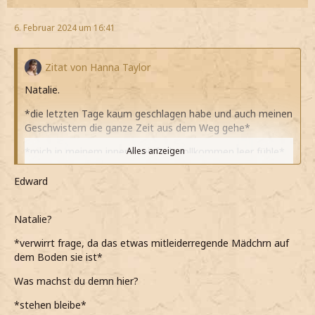
6. Februar 2024 um 16:41
Zitat von Hanna Taylor
Natalie.
*die letzten Tage kaum geschlagen habe und auch meinen
Geschwistern die ganze Zeit aus dem Weg gehe*
*mich in meinem inneren einfach vollkommen leer fühle*
Alles anzeigen
*irgendetwas weg ist, aber nicht weiß, was es ist, nur
Edward
weiß, dass es sich nicht toll anfühlt, im Gegenteil
schrecklich und schmerzend*
Natalie?
*Oscar
Junis J. Noah Millefeuille
weg ist und das nur
wegen meinem Bruder
Danica Talos
*
*verwirrt frage, da das etwas mitleiderregende Mädchrn auf
dem Boden sie ist*
*mich frage, wieso Stephen die ganze Zeit seine Ohren
überall haben muss und wieso er das unbedingt mit Oscar
Was machst du demn hier?
zerstören musste*
*stehen bleibe*