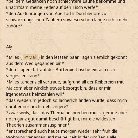
*bei dem Gedanken noch schlechtere Laune bekomme und
unachtsam meine Feder auf den Tisch werfe*
*den Ausführungen von Aberforth Dumbledore zu
schwarzmagischen Zaubern sowieso schon lange nicht mehr
zuhöre*
Aly.
*Miles (
Mali
) in den letzten paar Tagen ziemlich gekonnt
aus dem Weg gegangen bin*
*den Lippenstift auf der Butterbierflasche einfach nicht
vergessen kann*
*Miles tendenziell vertraue, aufgrund all der Reibereien mit
Malcom aber wirklich etwas besorgt bin, dass er mir
irgendetwas heimzahlen will*
*das wiederum jedoch so lächerlich finden würde, dass mich
darüber nur noch mehr ärgere*
*zwar weiß, dass das Thema ansprechen muss, gerade aber
noch ganz gut damit beschäftigt bin, mir die wildesten
Theorien zusammenzuspinnen*
*entsprechend auch heute morgen wieder sehr früh die
Wohnung verlassen und meine Zeit in der Großen Halle