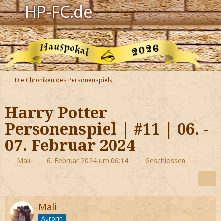
HP-FC.de
Navigation
Harry Potter
Der HP-FC
Die Chroniken des Personenspiels
Hogwarts
Harry Potter
Zauberwelt
Personenspiel | #11 | 06. -
07. Februar 2024
Willkommen
Mali
6. Februar 2024 um 06:14
Geschlossen
Jetzt Fanclub-Mitglied werden!
Mali
Aurorin