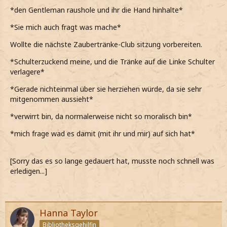
*Roxane
Flora Scamander
und Stephen jetzt echt
*den Gentleman raushole und ihr die Hand hinhalte*
vergessen können, dass ich was für die Schule mache, da
mich einfach nicht gut dafür fühle und gar nichts in meinen
*Sie mich auch fragt was mache*
Kopf reingeht, selbst wenn lernen wollen würde*
Wollte die nächste Zaubertränke-Club sitzung vorbereiten.
*im Kerker auf dem kalten Boden gegen die Wand gelehnt
sitze und an die Decke starre*
*Schulterzuckend meine, und die Tränke auf die Linke Schulter
verlagere*
*nicht einmal mehr Zaubertränke gebraut habe, seit dem
Gespräch mit Oscar*
*Gerade nichteinmal über sie herziehen würde, da sie sehr
mitgenommen aussieht*
*es jetzt ja gerade noch gebrauchen kann, dass mein "Ex-
Vorzeigefreund" in den Kerker kommen muss*
*verwirrt bin, da normalerweise nicht so moralisch bin*
Shadow Forest
*mich frage wad es damit (mit ihr und mir) auf sich hat*
[Sorry das es so lange gedauert hat, musste noch schnell was
erledigen...]
Hanna Taylor
Bibliotheksgehilfin