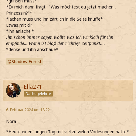
*grinsen muss*
*sie sich ganz bestimmt mit Jace verstehen würde*
*Ev mich dann fragt : "Was möchtest du jetzt machen ,
Prinzessin?"*
*sie meine Hände nimmt*
*lachen muss und ihn zärtlich in die Seite knuffe*
*mich darüber freue*
Etwas mit dir.
*ihn anlächel*
*sie ihren Kopf auf meine Schulter legt*
Ihn schon immer sagen wollte was ich wirklcih für ihn
empfinde....Wann ist bloß der richtige Zeitpunkt....
*ihr einen Kuss auf ihren Scheitel drücke*
*denke und ihn anschaue*
Was möchtest du jetzt machen, prinzessin?
Shadow Forest
*sie frage*
Ella271
Dachsgelehrte
6. Februar 2024 um 18:22
Nora
*Heute einen langen Tag mit viel zu vielen Vorlesungen hatte*