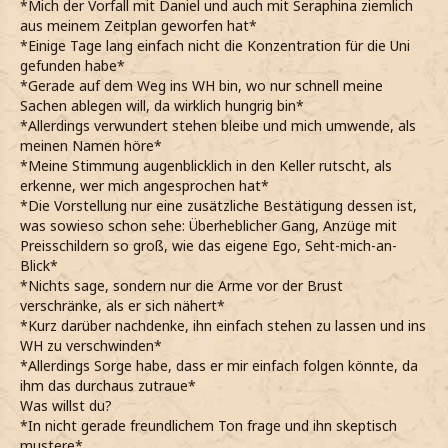
*Mich der Vorfall mit Daniel und auch mit Seraphina ziemlich
aus meinem Zeitplan geworfen hat*
*Einige Tage lang einfach nicht die Konzentration für die Uni
gefunden habe*
*Gerade auf dem Weg ins WH bin, wo nur schnell meine
Sachen ablegen will, da wirklich hungrig bin*
*Allerdings verwundert stehen bleibe und mich umwende, als
meinen Namen höre*
*Meine Stimmung augenblicklich in den Keller rutscht, als
erkenne, wer mich angesprochen hat*
*Die Vorstellung nur eine zusätzliche Bestätigung dessen ist,
was sowieso schon sehe: Überheblicher Gang, Anzüge mit
Preisschildern so groß, wie das eigene Ego, Seht-mich-an-
Blick*
*Nichts sage, sondern nur die Arme vor der Brust
verschränke, als er sich nähert*
*Kurz darüber nachdenke, ihn einfach stehen zu lassen und ins
WH zu verschwinden*
*Allerdings Sorge habe, dass er mir einfach folgen könnte, da
ihm das durchaus zutraue*
Was willst du?
*In nicht gerade freundlichem Ton frage und ihn skeptisch
mustere*