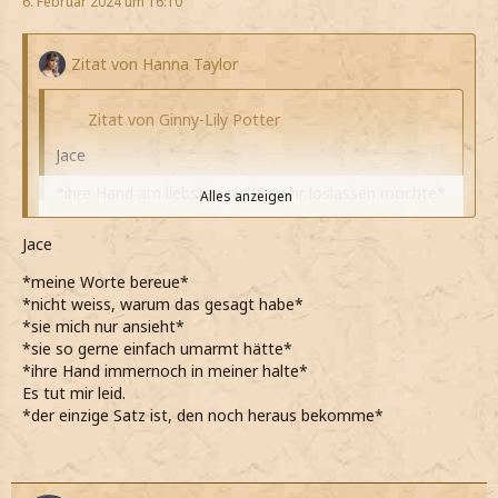
6. Februar 2024 um 16:10
♡♡ZS♡♡
***ZS***
Zitat von Hanna Taylor
Zitat von Ginny-Lily Potter
Jace
*ihre Hand am liebsten nicht mehr loslassen möchte*
Alles anzeigen
*noch nie ein Mädchen so geliebt habe, wie Elena*
Jace
Alles anzeigen
*damals nur Maya war und uns zu selten gesehen
*meine Worte bereue*
haben für eine richtige Beziehung*
Elena.
*nicht weiss, warum das gesagt habe*
*sie mich nur ansieht*
*es mit Elena ganz anders laufen könnte*
*Jace nachdenklich ist und irgendwie Angst davor habe,
*sie so gerne einfach umarmt hätte*
was jetzt kommt*
*das wohl nur klappen wird, wenn auch Gefühle für
*ihre Hand immernoch in meiner halte*
mich da sind*
Es tut mir leid.
*einfach hoffe, dass er nicht böse auf mich ist und wir
*der einzige Satz ist, den noch heraus bekomme*
vielleicht doch noch irgendwie Freunde sein können*
Darf ich...
*ihn mit großen Augen anschaue, als er fragt, ob er mich
*wieder beginne zu stocken*
noch einmal küssen darf*