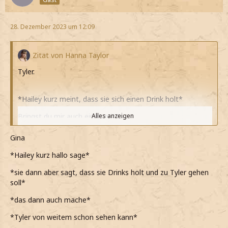
28. Dezember 2023 um 12:09
Zitat von Hanna Taylor
Tyler.
*Hailey kurz meint, dass sie sich einen Drink holt*
Bringst du mir auch einen mit?
Alles anzeigen
*sie frage und ihr zuzwinkere*
Gina
*sie sich dann auch schon auf den Weg zur Bar macht*
*Hailey kurz hallo sage*
*überrascht bin als Hailey nach einer Weile wiederkommt,
*sie dann aber sagt, dass sie Drinks holt und zu Tyler gehen
aber ohne die Drinks*
soll*
Wo hast du die Drinks gelassen?
*das dann auch mache*
*sie frage*
*Tyler von weitem schon sehen kann*