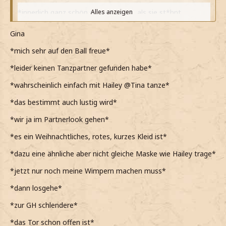
*innerlich ganz schön grinsen muss, als sie st*hnt
Alles anzeigen
während meine Hand auf ihre Taille lege*
Gina
*Hailey dann auf einmal richtig anfängt zu tanzen, als
jemand in sie reinrempelt*
*mich sehr auf den Ball freue*
*sie grinsend und verführerisch anschaue, ehe dann auch
*leider keinen Tanzpartner gefunden habe*
schon beginne sie durch den Raum zu wirbeln*
*wahrscheinlich einfach mit Hailey @Tina tanze*
*sie im Kreis drehe und sie dann wieder zu mir
*das bestimmt auch lustig wird*
heranziehe*
*wir ja im Partnerlook gehen*
*es ein Weihnachtliches, rotes, kurzes Kleid ist*
*dazu eine ähnliche aber nicht gleiche Maske wie Hailey trage*
*jetzt nur noch meine Wimpern machen muss*
*dann losgehe*
*zur GH schlendere*
*das Tor schon offen ist*