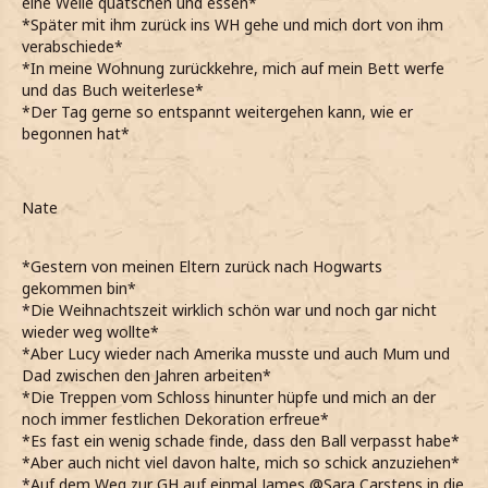
eine Weile quatschen und essen*
*Später mit ihm zurück ins WH gehe und mich dort von ihm
verabschiede*
*In meine Wohnung zurückkehre, mich auf mein Bett werfe
und das Buch weiterlese*
*Der Tag gerne so entspannt weitergehen kann, wie er
begonnen hat*
Nate
*Gestern von meinen Eltern zurück nach Hogwarts
gekommen bin*
*Die Weihnachtszeit wirklich schön war und noch gar nicht
wieder weg wollte*
*Aber Lucy wieder nach Amerika musste und auch Mum und
Dad zwischen den Jahren arbeiten*
*Die Treppen vom Schloss hinunter hüpfe und mich an der
noch immer festlichen Dekoration erfreue*
*Es fast ein wenig schade finde, dass den Ball verpasst habe*
*Aber auch nicht viel davon halte, mich so schick anzuziehen*
*Auf dem Weg zur GH auf einmal James @Sara Carstens in die