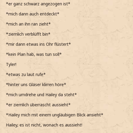
*das mir dann aber auch egal ist und sie zu mir hinziehe,
*er ganz schwarz angezogen ist*
da keine Zeit vergeuden möchte, die eigentlich mit Uhr
verbringen könnte*
*mich dann auch entdeckt*
*die Drinks auch noch warten können*
*mich an ihn ran zieht*
*so zu zweit auch sehr viel Spaß haben können*
*ziemlich verblüfft bin*
Ich bin so froh, dass wir jetzt endlich mehr Zeit
*mir dann etwas ins Ohr flüstert*
miteinander verbringen können
*kein Plan hab, was tun soll*
*ihr leise und charmant in ihr Ihr flüstere*
Tyler!
*etwas zu laut rufe*
*hinter uns Gläser klirren höre*
*mich umdrehe und Hailey da steht*
*er ziemlich überrascht aussieht*
*Hailey mich mit einem ungläubigen Blick ansieht*
Hailey, es ist nicht, wonach es aussieht!