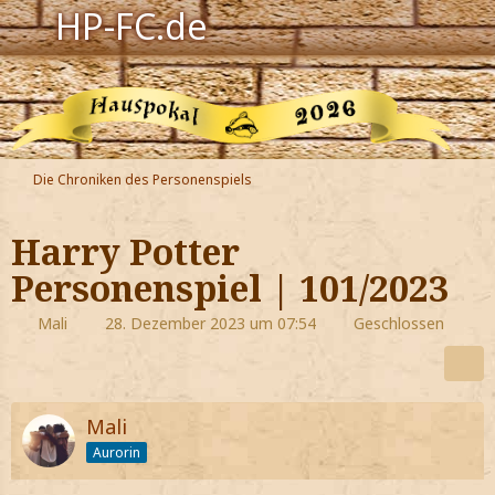
HP-FC.de
Navigation
Harry Potter
Der HP-FC
Die Chroniken des Personenspiels
Hogwarts
Harry Potter
Zauberwelt
Personenspiel | 101/2023
Willkommen
Mali
28. Dezember 2023 um 07:54
Geschlossen
Jetzt Fanclub-Mitglied werden!
Mali
Aurorin