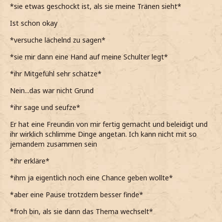
*sie etwas geschockt ist, als sie meine Tränen sieht*
*etwas unbeholfen sage*
Ist schon okay
Scheinbar war er nicht der richtige für dich, wenn er deine
Sorgen nicht verstanden hat. Das ist echt blöd.
*versuche lächelnd zu sagen*
*leise seufzend sage, weil annehme, dass das der Grund
*sie mir dann eine Hand auf meine Schulter legt*
für ihre Trennung war*
*ihr Mitgefühl sehr schätze*
*diesen Louis automatisch unsympathisch finde, auch
Nein...das war nicht Grund
wenn ihn gar nicht kenne*
*ihr sage und seufze*
Danke dir.
Er hat eine Freundin von mir fertig gemacht und beleidigt und
*mit einem zaghaften Lächeln sage und hoffe, dass sie
ihr wirklich schlimme Dinge angetan. Ich kann nicht mit so
womöglich recht behält*
jemandem zusammen sein
Auf welche Hobbys freust du dich denn am meisten?
*ihr erkläre*
*schließlich nachhake, um sie auch ein bisschen
*ihm ja eigentlich noch eine Chance geben wollte*
abzulenken*
*aber eine Pause trotzdem besser finde*
*froh bin, als sie dann das Thema wechselt*