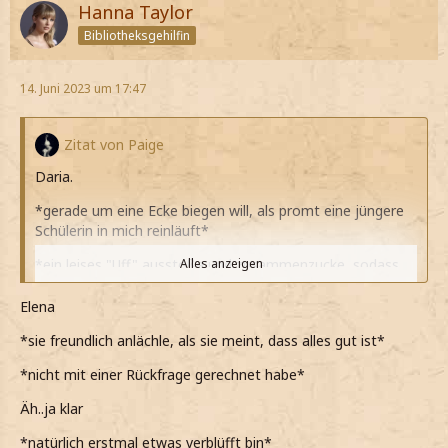
Hanna Taylor
Bibliotheksgehilfin
14. Juni 2023 um 17:47
Zitat von Paige
Daria.
*gerade um eine Ecke biegen will, als promt eine jüngere
Schülerin in mich reinläuft*
*ein leises "Uff" ausstoße und zusammenzucke, sodass
Alles anzeigen
mir die Bücher aus der Hand fallen*
Elena
*reflexartig noch versuche, eines der Bücher aufzufangen,
das aber leider auch nicht mehr funktioniert*
*sie freundlich anlächle, als sie meint, dass alles gut ist*
Alles gut - ist ja nichts passiert.
*nicht mit einer Rückfrage gerechnet habe*
*direkt beschwichtigend hinterherschiebe, als einmal tief
Äh..ja klar
durchgeatmet und mich wieder gefangen hab*
*natürlich erstmal etwas verblüfft bin*