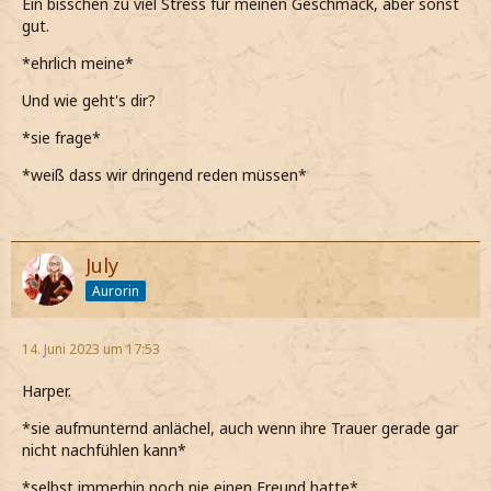
Ein bisschen zu viel Stress für meinen Geschmack, aber sonst
gut.
*ehrlich meine*
Und wie geht's dir?
*sie frage*
*weiß dass wir dringend reden müssen*
July
Aurorin
14. Juni 2023 um 17:53
Harper.
*sie aufmunternd anlächel, auch wenn ihre Trauer gerade gar
nicht nachfühlen kann*
*selbst immerhin noch nie einen Freund hatte*