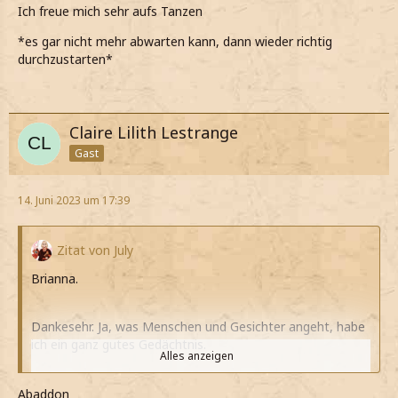
Ich freue mich sehr aufs Tanzen
*es gar nicht mehr abwarten kann, dann wieder richtig
durchzustarten*
Claire Lilith Lestrange
Gast
14. Juni 2023 um 17:39
Zitat von July
Brianna.
Dankesehr. Ja, was Menschen und Gesichter angeht, habe
ich ein ganz gutes Gedächtnis.
Alles anzeigen
*ihm erkläre, weil das glücklicherweise schon immer so
war*
Abaddon