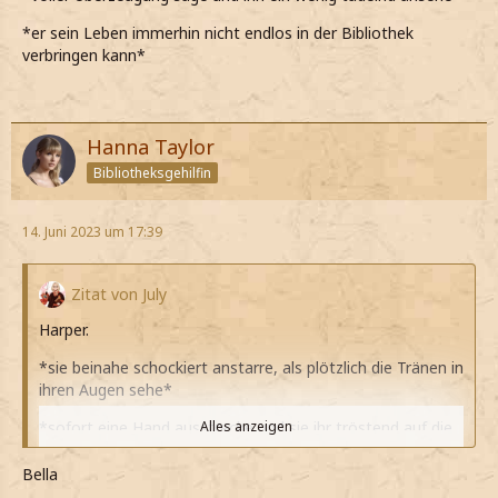
*er sein Leben immerhin nicht endlos in der Bibliothek
verbringen kann*
Hanna Taylor
Bibliotheksgehilfin
14. Juni 2023 um 17:39
Zitat von July
Harper.
*sie beinahe schockiert anstarre, als plötzlich die Tränen in
ihren Augen sehe*
*sofort eine Hand ausstrecke und sie ihr tröstend auf die
Alles anzeigen
Schulter lege*
Bella
Ohje, das tut mir wirklich sehr leid für dich.