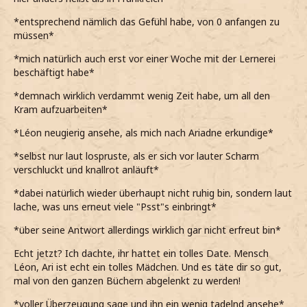
*entsprechend nämlich das Gefühl habe, von 0 anfangen zu
müssen*
*mich natürlich auch erst vor einer Woche mit der Lernerei
beschäftigt habe*
*demnach wirklich verdammt wenig Zeit habe, um all den
Kram aufzuarbeiten*
*Léon neugierig ansehe, als mich nach Ariadne erkundige*
*selbst nur laut lospruste, als er sich vor lauter Scharm
verschluckt und knallrot anläuft*
*dabei natürlich wieder überhaupt nicht ruhig bin, sondern laut
lache, was uns erneut viele "Psst"s einbringt*
*über seine Antwort allerdings wirklich gar nicht erfreut bin*
Echt jetzt? Ich dachte, ihr hattet ein tolles Date. Mensch
Léon, Ari ist echt ein tolles Mädchen. Und es täte dir so gut,
mal von den ganzen Büchern abgelenkt zu werden!
*voller Überzeugung sage und ihn ein wenig tadelnd ansehe*