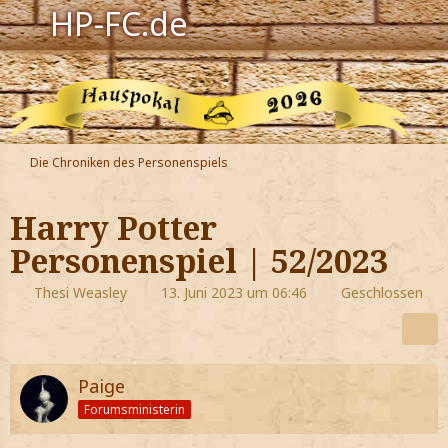
HP-FC.de
Navigation
Harry Potter
Der HP-FC
Die Chroniken des Personenspiels
Hogwarts
Harry Potter
Zauberwelt
Personenspiel | 52/2023
Willkommen
Thesi Weasley
13. Juni 2023 um 06:46
Geschlossen
Jetzt Fanclub-Mitglied werden!
Paige
Forumsministerin