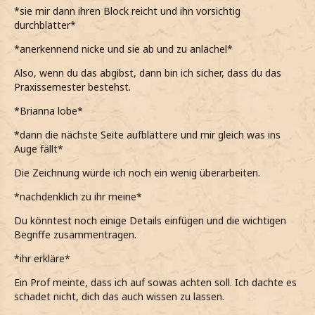
*es allerdings so wirkt, als hätte er für sich das Richtige
*sie mir dann ihren Block reicht und ihn vorsichtig
gefunden*
durchblätter*
*überrascht zusammenzucke, als plötzlich zwei Hunde auf
*anerkennend nicke und sie ab und zu anlächel*
uns zugeschossen kommen*
Also, wenn du das abgibst, dann bin ich sicher, dass du das
Sind das deine? Oh wow, die sind ... groß.
Praxissemester bestehst.
*etwas eingeschüchtert sage, weil mit Hunden immerhin
*Brianna lobe*
nicht allzu viel am Hut habe*
*dann die nächste Seite aufblättere und mir gleich was ins
*zu Hause nie einen Hund als Haustier hatte und bei
Auge fällt*
meiner Granny auch eher Katzen um mich habe*
Die Zeichnung würde ich noch ein wenig überarbeiten.
*die beiden allerdings sehr gut erzogen zu sein scheinen,
*nachdenklich zu ihr meine*
da sie sofort wieder losflitzen*
Du könntest noch einige Details einfügen und die wichtigen
Oh, ja, natürlich.
Begriffe zusammentragen.
*ihm den Zeichenblock nach kurzem Zögern zeige*
*ihr erkläre*
*er mir womöglich ja den ein oder anderen Tipp geben
Ein Prof meinte, dass ich auf sowas achten soll. Ich dachte es
kann*
schadet nicht, dich das auch wissen zu lassen.
*deshalb die Seite mit der praktischen Arbeit aufschlage