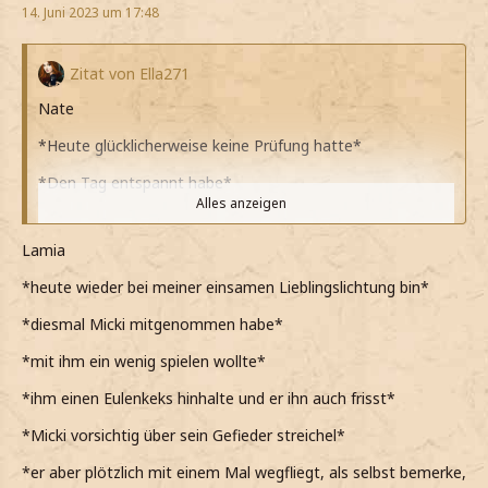
14. Juni 2023 um 17:48
Zitat von Ella271
Nate
*Heute glücklicherweise keine Prüfung hatte*
*Den Tag entspannt habe*
Alles anzeigen
*Mir nicht zu viel Stress machen will*
Lamia
*Mal wieder etwas Gitarre spielen könnte*
*heute wieder bei meiner einsamen Lieblingslichtung bin*
*Das schon gefühlte Ewigkeiten nicht mehr gemacht
habe*
*diesmal Micki mitgenommen habe*
*Aber auch gar keine Inspiration habe*
*mit ihm ein wenig spielen wollte*
*Beschließe, etwas spazieren zu gehen*
*ihm einen Eulenkeks hinhalte und er ihn auch frisst*
*Vielleicht ja so neue Ideen finde*
*Micki vorsichtig über sein Gefieder streichel*
*Einiges auf den Ländereien los ist*
*er aber plötzlich mit einem Mal wegfliegt, als selbst bemerke,