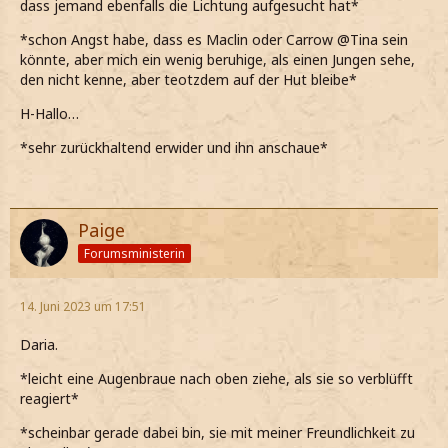
dass jemand ebenfalls die Lichtung aufgesucht hat*
*Etwas abseits am See entlang laufe*
*schon Angst habe, dass es Maclin oder Carrow @Tina sein
*Gerade nicht so vielen Schülern begegnen will*
könnte, aber mich ein wenig beruhige, als einen Jungen sehe,
den nicht kenne, aber teotzdem auf der Hut bleibe*
*Auf eine kleine Lichtung laufe*
H-Hallo…
*Die Atmosphäre hier nahezu perfekt ist*
*sehr zurückhaltend erwider und ihn anschaue*
*Das Mädchen @Claire Lilith Malfoy erst entdecke, als
schon mitten auf der Lichtung stehe*
*Sie aber auch sehr unscheinbar wirkt*
Paige
Hey!
Forumsministerin
*Sie freudig begrüße und mich in etwas Abstand ins Gras
setze*
14. Juni 2023 um 17:51
Daria.
*leicht eine Augenbraue nach oben ziehe, als sie so verblüfft
reagiert*
*scheinbar gerade dabei bin, sie mit meiner Freundlichkeit zu