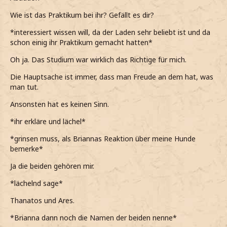
*seinen Kommentar nicht ganz verstehe und nicht
Wie ist das Praktikum bei ihr? Gefällt
es dir?
realisiere, dass er mir damit ein Kompliment machen wil*
*interessiert wissen will, da der Laden sehr beliebt ist und da
*allerdings dennoch einfach weiter lächle*
schon einig ihr Praktikum gemacht hatten*
Ich hoffe es. Madam Malkins, wo ich aktuell ein Praktikum
Oh ja. Das Studium war wirklich das Richtige für mich.
mache, wird die Aufgabe beurteilen.
Die Hauptsache ist immer, dass man Freude an dem hat, was
Davon hängt also auch ab, ob ich das Praxissemester
man tut.
bestehe oder nicht.
Ansonsten hat es keinen Sinn.
*seufzend erkläre und somit immerhin betone, dass diese
Aufgabe wirklich sehr wichtig ist*
*ihr erkläre und lächel*
*ihm zuhöre als er meint, dass bei ihm bisher alles sehr
*grinsen muss, als Briannas Reaktion über meine Hunde
gut lief*
bemerke*
Das freut mich. Dir macht das Studium also auch
Ja die beiden gehören mir.
weiterhin Spaß, richtig?
*lächelnd sage*
*neugierig frage*
Thanatos und Ares.
*es tatsächlich etwas unüblich ist, dass ein Mann
Modedesign studiert*
*Brianna dann noch die Namen der beiden nenne*