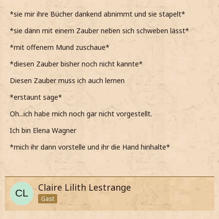
*es ihr nachtue und mich bücke, um die Bücher
*sie mir ihre Bücher dankend abnimmt und sie stapelt*
aufzuheben*
*sie dann mit einem Zauber neben sich schweben lässt*
Bei dir ist alles gut?
*mit offenem Mund zuschaue*
*mit sorgenvoller Stimme meine und meinen Blick kurz
hebe, um sie zu mustern*
*diesen Zauber bisher noch nicht kannte*
*ihr dankend die Bücher aus den Händen nehme und sie
Diesen Zauber muss ich auch lernen
sorgsam in meinen Armen staple, um sie dann mit einem
Schwenk meines ZS sicher neben mir schweben zu lassen*
*erstaunt sage*
Oh...ich habe mich noch gar nicht vorgestellt.
Ich bin Elena Wagner
*mich ihr dann vorstelle und ihr die Hand hinhalte*
Claire Lilith Lestrange
Gast