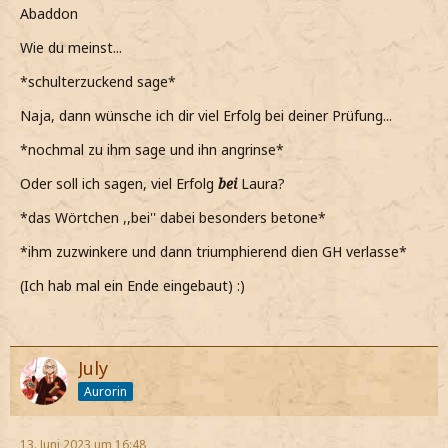
Abaddon
Wie du meinst...
*schulterzuckend sage*
Naja, dann wünsche ich dir viel Erfolg bei deiner Prüfung...
*nochmal zu ihm sage und ihn angrinse*
Oder soll ich sagen, viel Erfolg
bei
Laura?
*das Wörtchen ,,bei'' dabei besonders betone*
*ihm zuzwinkere und dann triumphierend dien GH verlasse*
(Ich hab mal ein Ende eingebaut) :)
July
Aurorin
13. Juni 2023 um 16:48