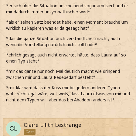
…dass ich Laura geküsst habe.
*er sich über die Situation anscheinend sogar amüsiert und er
mir dadurch immer unsympathischer wird*
*meinen Satz vervollständige*
*als er seinen Satz beendet habe, einen Moment brauche um
*nach seinem Blick zu urteilen, er nicht zu glauben scheint,
wirklich zu kapieren was er da gesagt hat*
was da gerade gesagt habe*
*das die ganze Situation auch verständlicher macht, auch
wenn die Vorstellung natürlich nicht toll finde*
*ehrlich gesagt auch nicht erwartet hätte, dass Laura auf so
einen Typ steht*
*mir das ganze nur noch Mal deutlich macht wie dringend
zwischen mir und Laura Redebedarf besteht*
*mir klar wird dass der Kuss mir bei jedem anderen Typen
wohl recht egal wäre, weil weiß, dass Laura etwas von mir und
nicht dem Typen will, aber das bei Abaddon anders ist*
Claire Lilith Lestrange
Gast