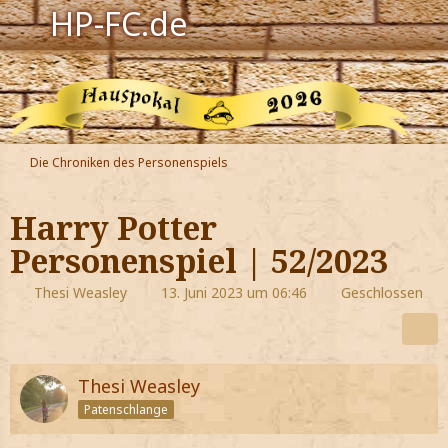
HP-FC.de
Navigation
Harry Potter
Der HP-FC
Die Chroniken des Personenspiels
Hogwarts
Harry Potter
Zauberwelt
Personenspiel | 52/2023
Willkommen
Thesi Weasley
13. Juni 2023 um 06:46
Geschlossen
Jetzt Fanclub-Mitglied werden!
Thesi Weasley
Patenschlange