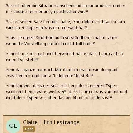
…dass ich Laura geküsst habe.
*er sich über die Situation anscheinend sogar amüsiert und er
mir dadurch immer unsympathischer wird*
*meinen Satz vervollständige*
*als er seinen Satz beendet habe, einen Moment brauche um
*nach seinem Blick zu urteilen, er nicht zu glauben scheint,
wirklich zu kapieren was er da gesagt hat*
was da gerade gesagt habe*
*das die ganze Situation auch verständlicher macht, auch
wenn die Vorstellung natürlich nicht toll finde*
*ehrlich gesagt auch nicht erwartet hätte, dass Laura auf so
einen Typ steht*
*mir das ganze nur noch Mal deutlich macht wie dringend
zwischen mir und Laura Redebedarf besteht*
*mir klar wird dass der Kuss mir bei jedem anderen Typen
wohl recht egal wäre, weil weiß, dass Laura etwas von mir und
nicht dem Typen will, aber das bei Abaddon anders ist*
Claire Lilith Lestrange
Gast