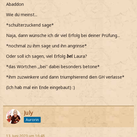
Abaddon
Wie du meinst...
*schulterzuckend sage*
Naja, dann wünsche ich dir viel Erfolg bei deiner Prüfung...
*nochmal zu ihm sage und ihn angrinse*
Oder soll ich sagen, viel Erfolg
bei
Laura?
*das Wörtchen ,,bei'' dabei besonders betone*
*ihm zuzwinkere und dann triumphierend dien GH verlasse*
(Ich hab mal ein Ende eingebaut) :)
July
Aurorin
13. Juni 2023 um 16:48