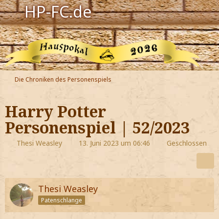
HP-FC.de
Navigation
Harry Potter
Der HP-FC
Die Chroniken des Personenspiels
Hogwarts
Harry Potter
Zauberwelt
Personenspiel | 52/2023
Willkommen
Thesi Weasley
13. Juni 2023 um 06:46
Geschlossen
Jetzt Fanclub-Mitglied werden!
Thesi Weasley
Patenschlange