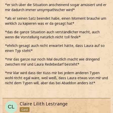
…dass ich Laura geküsst habe.
*er sich über die Situation anscheinend sogar amüsiert und er
mir dadurch immer unsympathischer wird*
*meinen Satz vervollständige*
*als er seinen Satz beendet habe, einen Moment brauche um
*nach seinem Blick zu urteilen, er nicht zu glauben scheint,
wirklich zu kapieren was er da gesagt hat*
was da gerade gesagt habe*
*das die ganze Situation auch verständlicher macht, auch
wenn die Vorstellung natürlich nicht toll finde*
*ehrlich gesagt auch nicht erwartet hätte, dass Laura auf so
einen Typ steht*
*mir das ganze nur noch Mal deutlich macht wie dringend
zwischen mir und Laura Redebedarf besteht*
*mir klar wird dass der Kuss mir bei jedem anderen Typen
wohl recht egal wäre, weil weiß, dass Laura etwas von mir und
nicht dem Typen will, aber das bei Abaddon anders ist*
Claire Lilith Lestrange
Gast