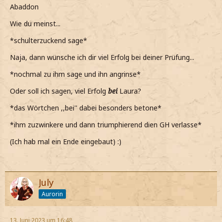
Abaddon
Wie du meinst...
*schulterzuckend sage*
Naja, dann wünsche ich dir viel Erfolg bei deiner Prüfung...
*nochmal zu ihm sage und ihn angrinse*
Oder soll ich sagen, viel Erfolg
bei
Laura?
*das Wörtchen ,,bei'' dabei besonders betone*
*ihm zuzwinkere und dann triumphierend dien GH verlasse*
(Ich hab mal ein Ende eingebaut) :)
July
Aurorin
13. Juni 2023 um 16:48