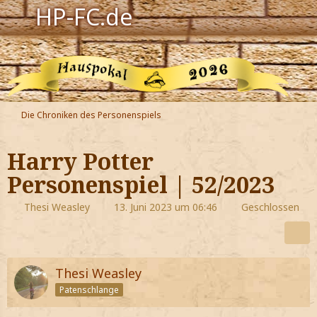
HP-FC.de
Navigation
Harry Potter
Der HP-FC
Die Chroniken des Personenspiels
Hogwarts
Harry Potter
Zauberwelt
Personenspiel | 52/2023
Willkommen
Thesi Weasley
13. Juni 2023 um 06:46
Geschlossen
Jetzt Fanclub-Mitglied werden!
Thesi Weasley
Patenschlange