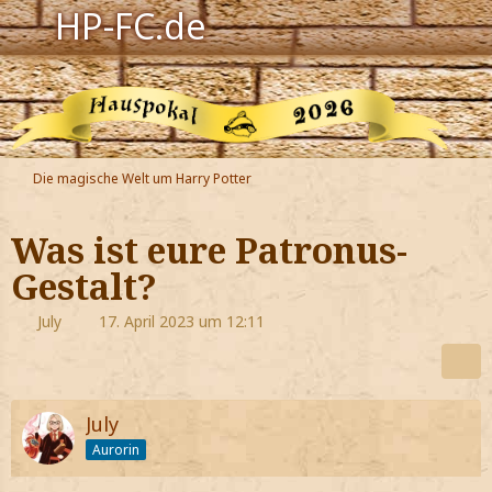
HP-FC.de
Navigation
Harry Potter
Der HP-FC
Die magische Welt um Harry Potter
Hogwarts
Was ist eure Patronus-
Zauberwelt
Gestalt?
Willkommen
July
17. April 2023 um 12:11
Jetzt Fanclub-Mitglied werden!
July
Aurorin