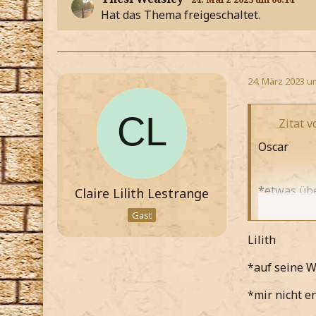
Hat das Thema freigeschaltet.
24. März 2023 u
Zitat v
Oscar
*etwas übe
Claire Lilith Lestrange
Gast
*spüre dass
Lilith
Ich freue 
*auf seine W
*es mir im
*mir nicht e
Hast du da