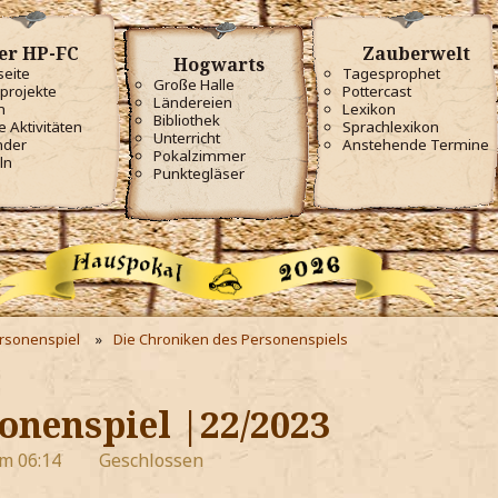
er HP-FC
Zauberwelt
Hogwarts
seite
Tagesprophet
Große Halle
projekte
Pottercast
Ländereien
m
Lexikon
Bibliothek
e Aktivitäten
Sprachlexikon
Unterricht
nder
Anstehende Termine
Pokalzimmer
ln
Punktegläser
ersonenspiel
Die Chroniken des Personenspiels
onenspiel |22/2023
m 06:14
Geschlossen