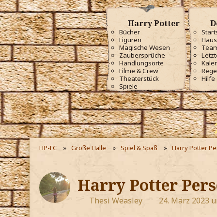
Harry Potter
D
Bücher
Start
Figuren
Haus
Magische Wesen
Tea
Zaubersprüche
Letzt
Handlungsorte
Kale
Filme & Crew
Rege
Theaterstück
Hilfe
Spiele
HP-FC
Große Halle
Spiel & Spaß
Harry Potter P
Harry Potter Pers
Thesi Weasley
24. März 2023 u