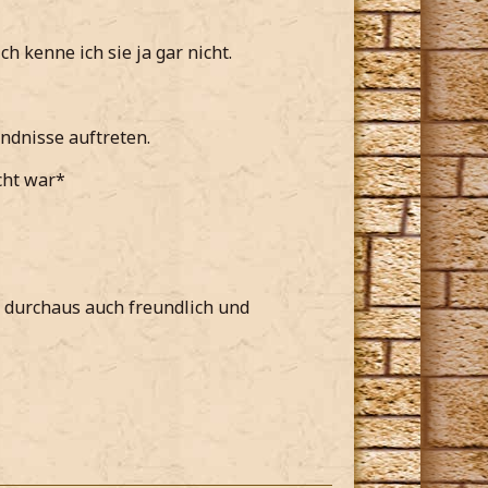
h kenne ich sie ja gar nicht.
bst erzählt hätte*
ändnisse auftreten.
cht war*
t*
 in der Praxis sicher etwas schwerer
r durchaus auch freundlich und