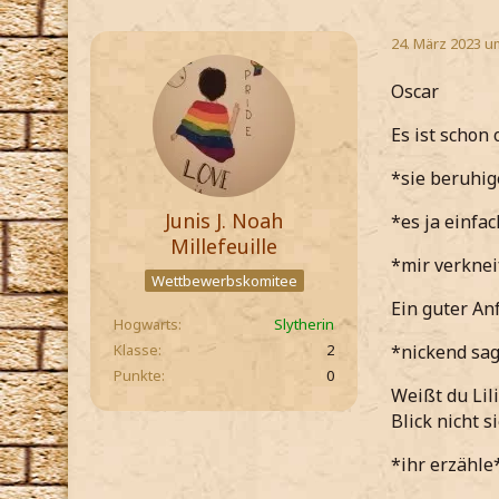
24. März 2023 u
Oscar
Es ist schon 
*sie beruhig
Junis J. Noah
*es ja einfac
Millefeuille
*mir verkneif
Wettbewerbskomitee
Ein guter An
Hogwarts
Slytherin
Klasse
2
*nickend sa
Punkte
0
Weißt du Lil
Blick nicht si
*ihr erzähle