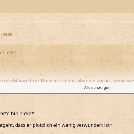
m 09:09
on Josie
rrascht von ihrer Umarmung bin, aber sie zurück umarme
Alles anzeigen
 Lilith genauso erleichtert ist wie ich*
mich auch wahnsinnig.
orte hin nicke*
 Moment auch egal ist, dass hier im GR mit ihr Händchen ha
ntgeht, dass er plötzlich ein wenig verwundert ist*
s?