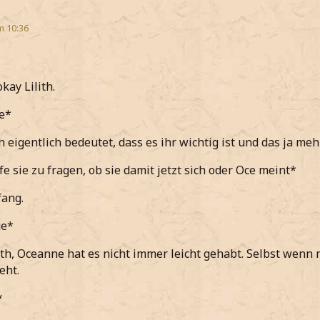
m 10:36
okay Lilith.
e*
h eigentlich bedeutet, dass es ihr wichtig ist und das ja mehr
e sie zu fragen, ob sie damit jetzt sich oder Oce meint*
fang.
ge*
ith, Oceanne hat es nicht immer leicht gehabt. Selbst wenn m
eht.
*