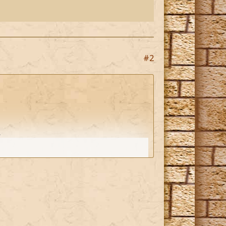
#2
*
lten sitze*