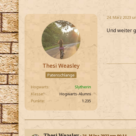
24. März 2023 u
Und weiter 
Thesi Weasley
Patenschlange
Hogwarts
Slytherin
Klasse
Hogwarts-Alumni
Punkte
1.235
Thesi Weasley
24. März 2023 um 06:14