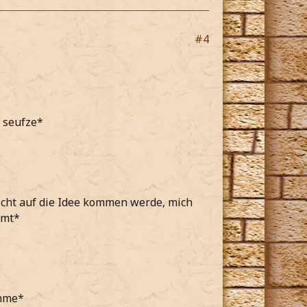
#4
z seufze*
nicht auf die Idee kommen werde, mich
mmt*
ehme*