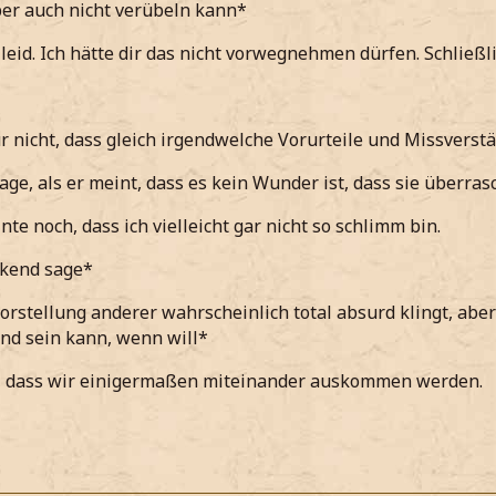
er auch nicht verübeln kann*
ganz weiß was ich davon halten soll*
leid. Ich hätte dir das nicht vorwegnehmen dürfen. Schließlic
cheinlich nie den Gedanken hatte, dass ich es Oce gerne sel
ber auch nicht verübeln kann*
ur nicht, dass gleich irgendwelche Vorurteile und Missverst
r, dass sie überrascht war.
age, als er meint, dass es kein Wunder ist, dass sie überras
 Zeit viel zu wenig Kontakt zu ihr hatte*
nte noch, dass ich vielleicht gar nicht so schlimm bin.
t unerwartet kommt, dass Oce keine Freudentänze ausführ
ckend sage*
cht erwähne, dass das in der Theorie sicher gut klappt, aber
Vorstellung anderer wahrscheinlich total absurd klingt, abe
d sein kann, wenn will*
r, dass wir einigermaßen miteinander auskommen werden.