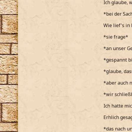
Ich glaube, 
*bei der Sac
Wie lief's in
*sie frage*
*an unser Ge
*gespannt b
*glaube, dass
*aber auch n
*wir schließ
Ich hatte mic
Erhlich gesa
*das nach u