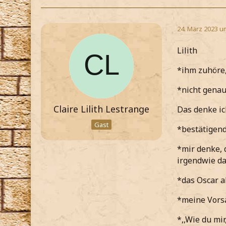
24. März 2023 u
Lilith
*ihm zuhöre,
*nicht genau
Claire Lilith Lestrange
Das denke ic
Gast
*bestätigen
*mir denke, 
irgendwie da
*das Oscar a
*meine Vorsä
*,,Wie du mi