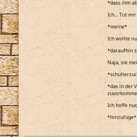
*dass ihm ab
*nicht so 
Ich… Tut mir 
*sie wahrs
*meine*
*ihr das a
Ich wollte n
Kein Wunde
*daraufhin s
*in letzter
Naja, sie mei
*auch nich
*schulterzu
*lieber ni
wird*
*das in der 
zuvorkommen
Ich hoffe nu
*hinzufüge*