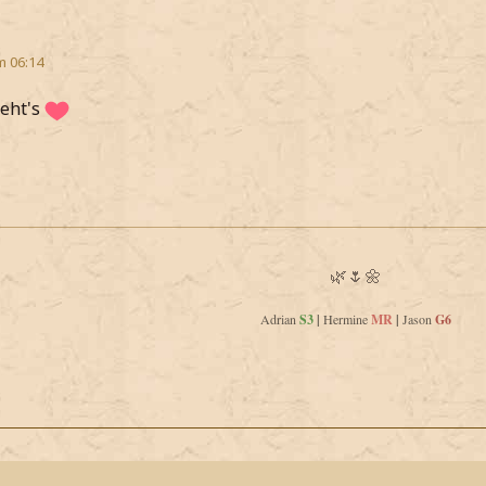
m 06:14
geht's
🌿🌷🌼
Adrian
S3
|
Hermine
MR
|
Jason
G6