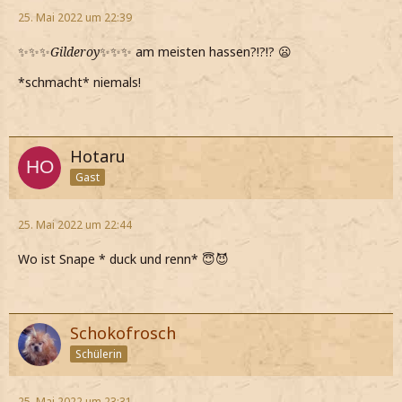
25. Mai 2022 um 22:39
✨✨✨
Gilderoy
✨✨✨ am meisten hassen?!?!? 😦
*schmacht* niemals!
Hotaru
Gast
25. Mai 2022 um 22:44
Wo ist Snape * duck und renn* 😇😈
Schokofrosch
Schülerin
25. Mai 2022 um 23:31