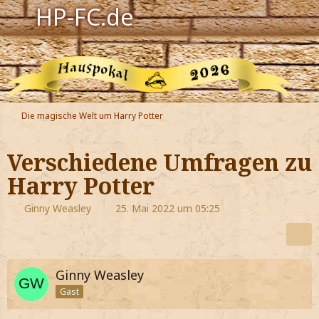
HP-FC.de
Navigation
Harry Potter
Der HP-FC
Die magische Welt um Harry Potter
Hogwarts
Verschiedene Umfragen zu
Zauberwelt
Harry Potter
Willkommen
Ginny Weasley
25. Mai 2022 um 05:25
Jetzt Fanclub-Mitglied werden!
Ginny Weasley
Gast