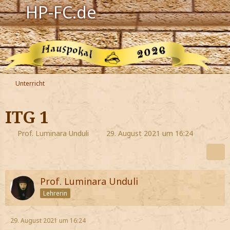
HP-FC.de
Navigation
Harry Potter
Der HP-FC
Unterricht
Hogwarts
ITG 1
Zauberwelt
Prof. Luminara Unduli
29. August 2021 um 16:24
Willkommen
Prof. Luminara Unduli
Jetzt Fanclub-Mitglied werden!
Lehrerin
29. August 2021 um 16:24