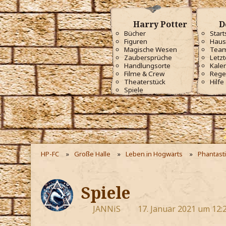
Harry Potter
D
Bücher
Start
Figuren
Haus
Magische Wesen
Tea
Zaubersprüche
Letzt
Handlungsorte
Kale
Filme & Crew
Rege
Theaterstück
Hilfe
Spiele
HP-FC
Große Halle
Leben in Hogwarts
Phantast
Spiele
JANNiS
17. Januar 2021 um 12: