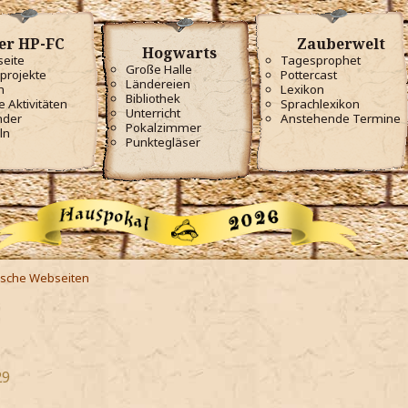
er HP-FC
Zauberwelt
Hogwarts
seite
Tagesprophet
Große Halle
projekte
Pottercast
Ländereien
m
Lexikon
Bibliothek
e Aktivitäten
Sprachlexikon
Unterricht
nder
Anstehende Termine
Pokalzimmer
ln
Punktegläser
ische Webseiten
29