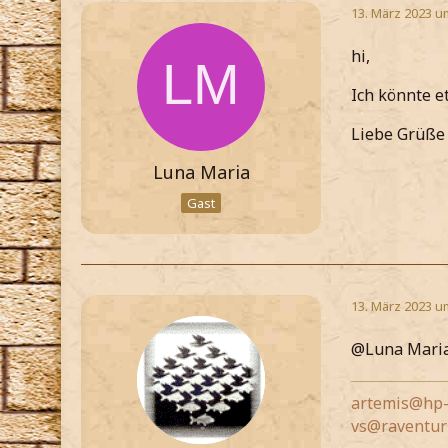
13. März 2023 u
hi,
Ich könnte e
Liebe Grüße
Luna Maria
Gast
13. März 2023 u
@Luna Maria 
artemis@hp-
vs@raventur