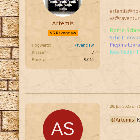
artemis@hp-
vs@raventur
Artemis
Flotte-Schr
VS Ravenclaw
Schriftensu
Piepmatzkra
Hogwarts
Ravenclaw
Kea-Feder 11
Klasse
7
Punkte
9.015
29. Juli 2025 um 
Artemis
K