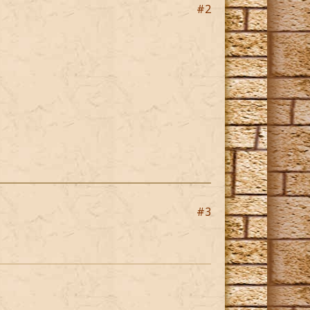
#2
#3