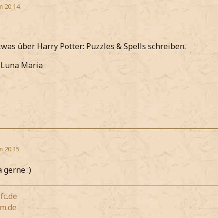
m 20:14
twas über Harry Potter: Puzzles & Spells schreiben.
 Luna Maria
m 20:15
gerne :)
fc.de
m.de