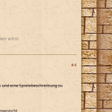
en wirst.
#4
n
und eine Spielebeschreibung zu
ingereicht