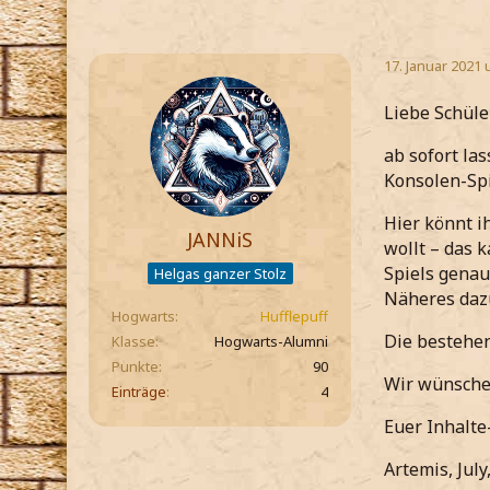
17. Januar 2021 
Liebe Schüle
ab sofort la
Konsolen-Spi
Hier könnt i
JANNiS
wollt – das 
Spiels genau
Helgas ganzer Stolz
Näheres dazu
Hogwarts
Hufflepuff
Die bestehen
Klasse
Hogwarts-Alumni
Punkte
90
Wir wünschen
Einträge
4
Euer Inhalte
Artemis, July