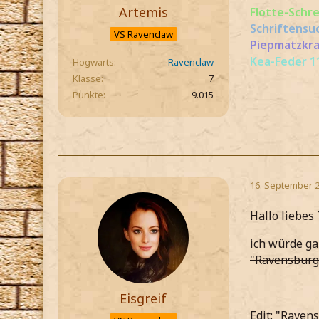
Artemis
Flotte-Schr
Schriftensu
VS Ravenclaw
Piepmatzkra
Kea-Feder 11
Hogwarts
Ravenclaw
Klasse
7
Punkte
9.015
16. September 
Hallo liebes
ich würde ga
"Ravensburge
Eisgreif
Edit: "Raven