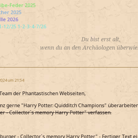
eibe-Feder 2025
cher 2025
lle 2026
-12/25 1-2-3-4-7/26
Du bist erst alt,
wenn du an den Archäologen überwies
2024 um 21:54
 Team der Phantastischen Webseiten,
nz gerne "Harry Potter: Quidditch Champions" überarbeite
r - Collector`s memory Harry Potter" verfassen.
sburger - Collector`s memory Harry Potter" - Fertiger Text e