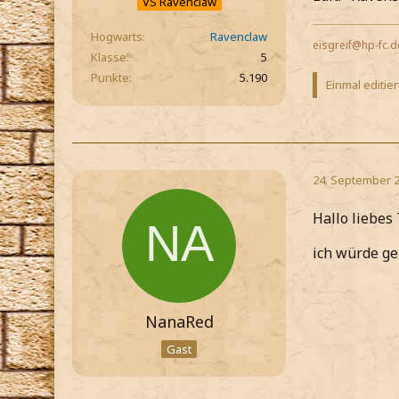
VS Ravenclaw
Hogwarts
Ravenclaw
eisgreif@hp-fc.d
Klasse
5
Punkte
5.190
Einmal editier
24. September 
Hallo liebes
ich würde ge
NanaRed
Gast