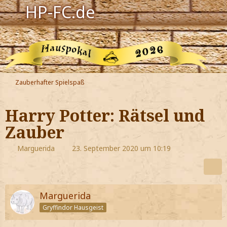
HP-FC.de
Navigation
Harry Potter
Der HP-FC
Zauberhafter Spielspaß
Hogwarts
Harry Potter: Rätsel und
Zauberwelt
Zauber
Willkommen
Marguerida
23. September 2020 um 10:19
Jetzt Fanclub-Mitglied werden!
Marguerida
Gryffindor Hausgeist