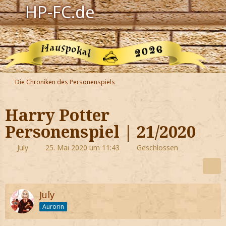
HP-FC.de
Navigation
Harry Potter
Der HP-FC
Die Chroniken des Personenspiels
Hogwarts
Harry Potter
Zauberwelt
Personenspiel | 21/2020
Willkommen
July
25. Mai 2020 um 11:43
Geschlossen
Jetzt Fanclub-Mitglied werden!
July
Aurorin