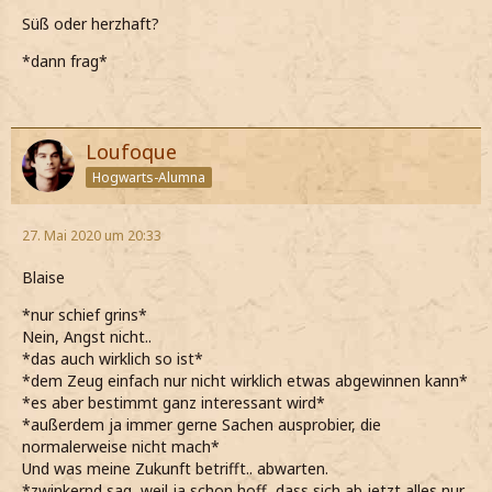
Süß oder herzhaft?
*dann frag*
Loufoque
Hogwarts-Alumna
27. Mai 2020 um 20:33
Blaise
*nur schief grins*
Nein, Angst nicht..
*das auch wirklich so ist*
*dem Zeug einfach nur nicht wirklich etwas abgewinnen kann*
*es aber bestimmt ganz interessant wird*
*außerdem ja immer gerne Sachen ausprobier, die
normalerweise nicht mach*
Und was meine Zukunft betrifft.. abwarten.
*zwinkernd sag, weil ja schon hoff, dass sich ab jetzt alles nur