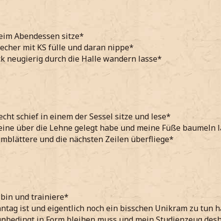
beim Abendessen sitze*
echer mit KS fülle und daran nippe*
k neugierig durch die Halle wandern lasse*
echt schief in einem der Sessel sitze und lese*
eine über die Lehne gelegt habe und meine Füße baumeln 
umblättere und die nächsten Zeilen überfliege*
bin und trainiere*
ntag ist und eigentlich noch ein bisschen Unikram zu tun h
unbedingt in Form bleiben muss und mein Studienzeug desh