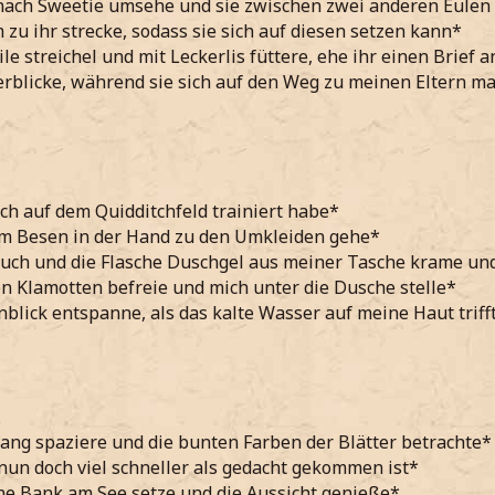
ach Sweetie umsehe und sie zwischen zwei anderen Eulen a
zu ihr strecke, sodass sie sich auf diesen setzen kann*
le streichel und mit Leckerlis füttere, ehe ihr einen Brief 
erblicke, während sie sich auf den Weg zu meinen Eltern m
ch auf dem Quidditchfeld trainiert habe*
em Besen in der Hand zu den Umkleiden gehe*
uch und die Flasche Duschgel aus meiner Tasche krame un
n Klamotten befreie und mich unter die Dusche stelle*
blick entspanne, als das kalte Wasser auf meine Haut triff
ang spaziere und die bunten Farben der Blätter betrachte*
nun doch viel schneller als gedacht gekommen ist*
ne Bank am See setze und die Aussicht genieße*