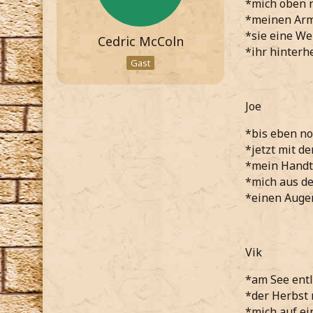
*mich oben n
*meinen Arm 
*sie eine Wei
Cedric McColn
*ihr hinterh
Gast
Joe
*bis eben no
*jetzt mit d
*mein Handt
*mich aus de
*einen Augen
Vik
*am See entl
*der Herbst 
*mich auf ei