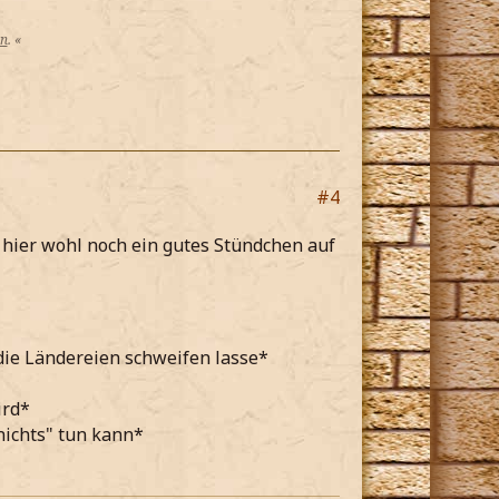
on
. «
#4
e hier wohl noch ein gutes Stündchen auf
die Ländereien schweifen lasse*
ird*
"nichts" tun kann*