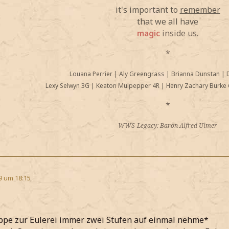
it's important to
remember
that we all have
magic
inside us.
*
Louana Perrier
|
Aly Greengrass
|
Brianna Dunstan
|
Lexy Selwyn 3G
|
Keaton Mulpepper 4R
|
Henry Zachary Burke 
*
WWS-Legacy: Baron Alfred Ulmer
9 um 18:15
ppe zur Eulerei immer zwei Stufen auf einmal nehme*