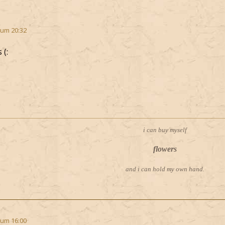
 um 20:32
 (:
i can buy myself
flowers
and i can hold my own hand.
 um 16:00