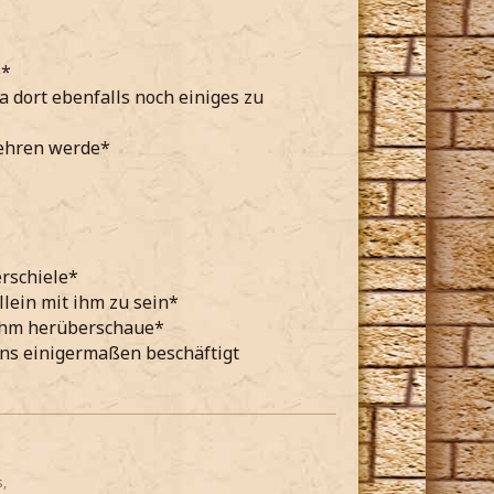
e*
 dort ebenfalls noch einiges zu
kehren werde*
rschiele*
lein mit ihm zu sein*
 ihm herüberschaue*
ns einigermaßen beschäftigt
,