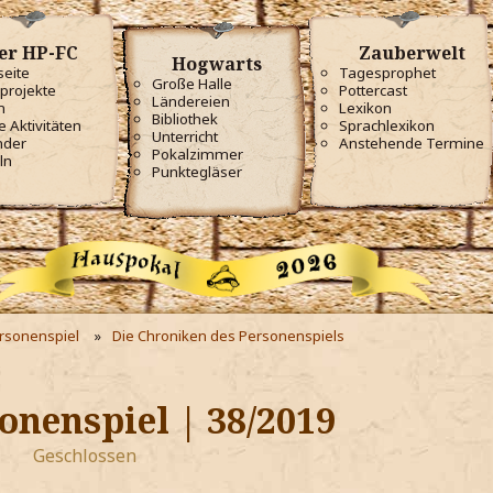
er HP-FC
Zauberwelt
Hogwarts
seite
Tagesprophet
Große Halle
projekte
Pottercast
Ländereien
m
Lexikon
Bibliothek
e Aktivitäten
Sprachlexikon
Unterricht
nder
Anstehende Termine
Pokalzimmer
ln
Punktegläser
ersonenspiel
Die Chroniken des Personenspiels
onenspiel | 38/2019
Geschlossen