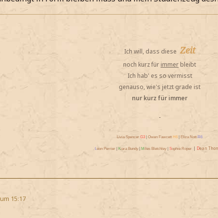
Zeit
Ich will, dass diese
noch kurz für
immer
bleibt
Ich hab' es so vermisst
genauso, wie's jetzt grade ist
nur kurz für immer
-
Livia Spencer
G3
|
Owen Fawcett
H6
|
Eliza Nott
R6
|
D
ean Tho
L
éon Perrier
|
K
iara Bundy
|
M
iles Bletchley
|
S
ophie Roper
 um 15:17