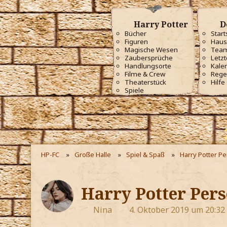
Harry Potter
D
Bücher
Start
Figuren
Haus
Magische Wesen
Tea
Zaubersprüche
Letzt
Handlungsorte
Kale
Filme & Crew
Rege
Theaterstück
Hilfe
Spiele
HP-FC
Große Halle
Spiel & Spaß
Harry Potter P
Harry Potter Pers
Nina
4. Oktober 2019 um 20:32