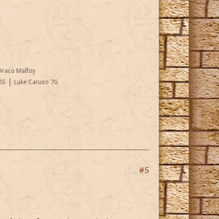
Draco Malfoy
|
6S
Luke Caruso 7G
#5