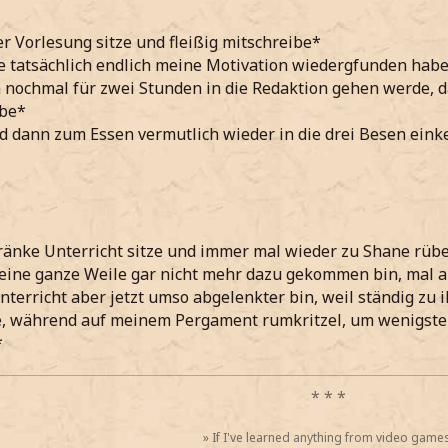
er Vorlesung sitze und fleißig mitschreibe*
 tatsächlich endlich meine Motivation wiedergfunden hab
 nochmal für zwei Stunden in die Redaktion gehen werde, da
abe*
 dann zum Essen vermutlich wieder in die drei Besen ein
änke Unterricht sitze und immer mal wieder zu Shane rübe
 eine ganze Weile gar nicht mehr dazu gekommen bin, mal al
terricht aber jetzt umso abgelenkter bin, weil ständig zu
ze, während auf meinem Pergament rumkritzel, um wenigste
*
* * *
»
If I've learned anything from video games