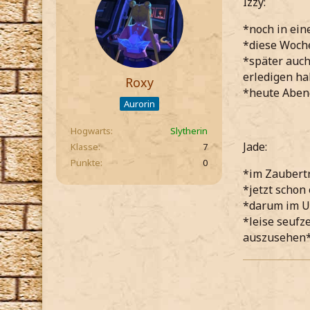
Izzy:
*noch in ein
*diese Woche
*später auch
erledigen h
Roxy
*heute Abend
Aurorin
Hogwarts
Slytherin
Jade:
Klasse
7
Punkte
0
*im Zaubertr
*jetzt schon
*darum im Un
*leise seuf
auszusehen