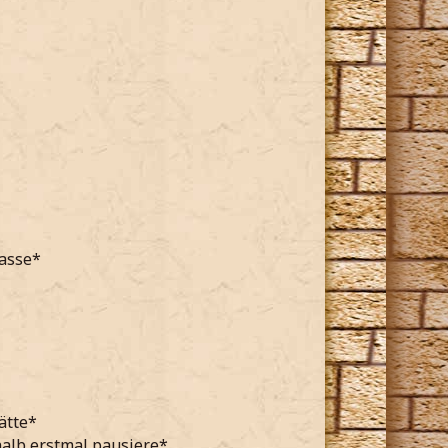
lasse*
ätte*
alb erstmal pausiere*