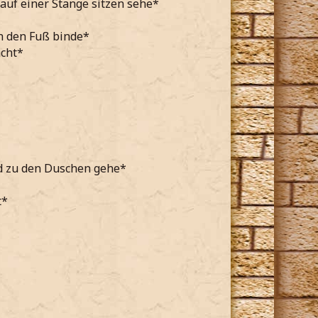
uf einer Stange sitzen sehe*
an den Fuß binde*
acht*
d zu den Duschen gehe*
t*