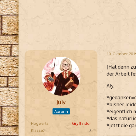
10. Oktober 201
[Hat denn zu
der Arbeit fe
Aly.
*gedankenver
July
*bisher lei
*eigentlich 
Aurorin
*das natürlic
Hogwarts
Gryffindor
*jetzt die g
Klasse
7