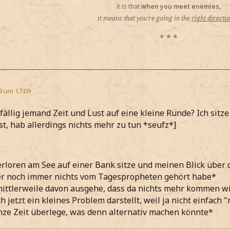
it is that
when you meet enemies,
it means that you're going in the
right directi
* * *
9 um 17:09
fällig jemand Zeit und Lust auf eine kleine Runde? Ich sitz
st, hab allerdings nichts mehr zu tun *seufz*]
loren am See auf einer Bank sitze und meinen Blick über 
der noch immer nichts vom Tagespropheten gehört habe*
mittlerweile davon ausgehe, dass da nichts mehr kommen w
h jetzt ein kleines Problem darstellt, weil ja nicht einfach 
anze Zeit überlege, was denn alternativ machen könnte*