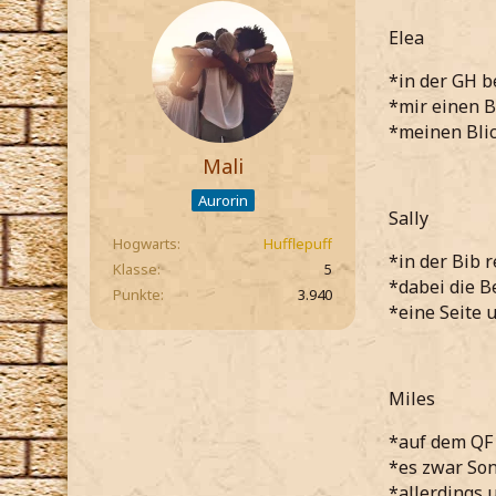
Elea
*in der GH 
*mir einen B
*meinen Blic
Mali
Aurorin
Sally
Hogwarts
Hufflepuff
*in der Bib r
Klasse
5
*dabei die B
Punkte
3.940
*eine Seite 
Miles
*auf dem QF 
*es zwar Son
*allerdings 