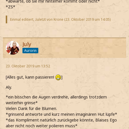
*abwarte, ob sie mir hinterher kommt oder nicht*
*ZS*
Einmal editiert, zuletzt von Krone (
23. Oktober 2019 um 14:05
)
July
Aurorin
23. Oktober 2019 um 13:52
[Alles gut, kann passieren!
]
Aly.
*ein bisschen die Augen verdrehe, allerdings trotzdem
weiterhin grinse*
Vielen Dank für die Blumen.
*grinsend antworte und kurz meinen imaginären Hut lüpfe*
*das Kompliment natürlich zurückgebe könnte, Blaises Ego
aber nicht noch weiter polieren muss*