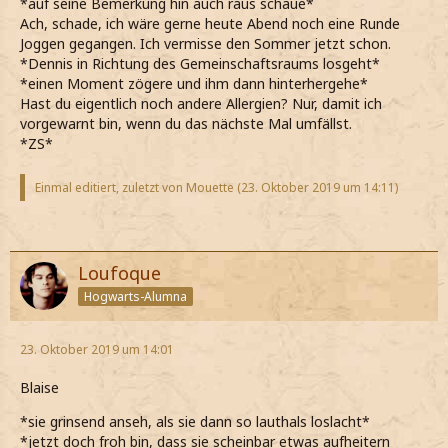
*auf seine Bemerkung hin auch raus schaue*
Ach, schade, ich wäre gerne heute Abend noch eine Runde
Joggen gegangen. Ich vermisse den Sommer jetzt schon.
*Dennis in Richtung des Gemeinschaftsraums losgeht*
*einen Moment zögere und ihm dann hinterhergehe*
Hast du eigentlich noch andere Allergien? Nur, damit ich
vorgewarnt bin, wenn du das nächste Mal umfällst.
*ZS*
Einmal editiert, zuletzt von Mouette (
23. Oktober 2019 um 14:11
)
Loufoque
Hogwarts-Alumna
23. Oktober 2019 um 14:01
Blaise
*sie grinsend anseh, als sie dann so lauthals loslacht*
*jetzt doch froh bin, dass sie scheinbar etwas aufheitern