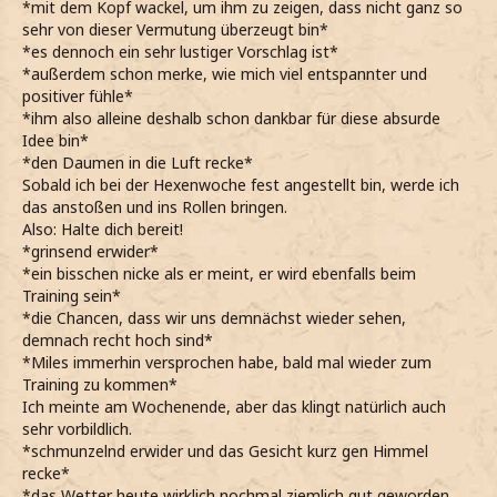
*mit dem Kopf wackel, um ihm zu zeigen, dass nicht ganz so
sehr von dieser Vermutung überzeugt bin*
*es dennoch ein sehr lustiger Vorschlag ist*
*außerdem schon merke, wie mich viel entspannter und
positiver fühle*
*ihm also alleine deshalb schon dankbar für diese absurde
Idee bin*
*den Daumen in die Luft recke*
Sobald ich bei der Hexenwoche fest angestellt bin, werde ich
das anstoßen und ins Rollen bringen.
Also: Halte dich bereit!
*grinsend erwider*
*ein bisschen nicke als er meint, er wird ebenfalls beim
Training sein*
*die Chancen, dass wir uns demnächst wieder sehen,
demnach recht hoch sind*
*Miles immerhin versprochen habe, bald mal wieder zum
Training zu kommen*
Ich meinte am Wochenende, aber das klingt natürlich auch
sehr vorbildlich.
*schmunzelnd erwider und das Gesicht kurz gen Himmel
recke*
*das Wetter heute wirklich nochmal ziemlich gut geworden