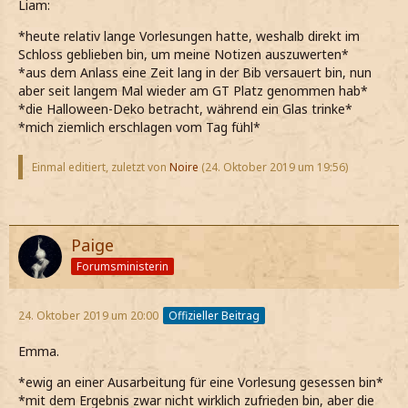
Liam:
*heute relativ lange Vorlesungen hatte, weshalb direkt im
Schloss geblieben bin, um meine Notizen auszuwerten*
*aus dem Anlass eine Zeit lang in der Bib versauert bin, nun
aber seit langem Mal wieder am GT Platz genommen hab*
*die Halloween-Deko betracht, während ein Glas trinke*
*mich ziemlich erschlagen vom Tag fühl*
Einmal editiert, zuletzt von
Noire
(
24. Oktober 2019 um 19:56
)
Paige
Forumsministerin
24. Oktober 2019 um 20:00
Offizieller Beitrag
Emma.
*ewig an einer Ausarbeitung für eine Vorlesung gesessen bin*
*mit dem Ergebnis zwar nicht wirklich zufrieden bin, aber die