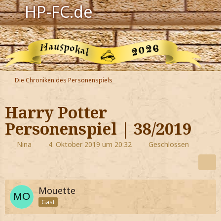
HP-FC.de
Navigation
Harry Potter
Der HP-FC
Die Chroniken des Personenspiels
Hogwarts
Harry Potter
Zauberwelt
Personenspiel | 38/2019
Willkommen
Nina
4. Oktober 2019 um 20:32
Geschlossen
Jetzt Fanclub-Mitglied werden!
Mouette
Gast