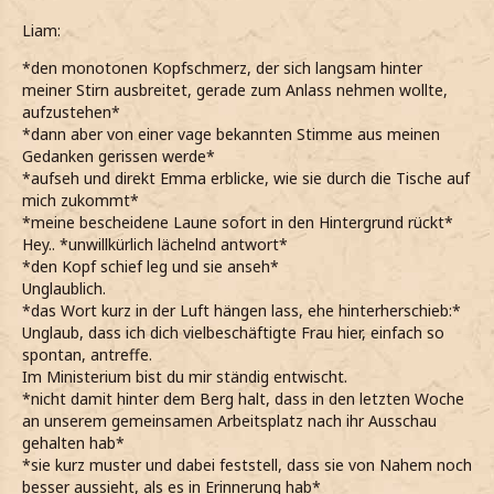
Liam:
*den monotonen Kopfschmerz, der sich langsam hinter
meiner Stirn ausbreitet, gerade zum Anlass nehmen wollte,
aufzustehen*
*dann aber von einer vage bekannten Stimme aus meinen
Gedanken gerissen werde*
*aufseh und direkt Emma erblicke, wie sie durch die Tische auf
mich zukommt*
*meine bescheidene Laune sofort in den Hintergrund rückt*
Hey.. *unwillkürlich lächelnd antwort*
*den Kopf schief leg und sie anseh*
Unglaublich.
*das Wort kurz in der Luft hängen lass, ehe hinterherschieb:*
Unglaub, dass ich dich vielbeschäftigte Frau hier, einfach so
spontan, antreffe.
Im Ministerium bist du mir ständig entwischt.
*nicht damit hinter dem Berg halt, dass in den letzten Woche
an unserem gemeinsamen Arbeitsplatz nach ihr Ausschau
gehalten hab*
*sie kurz muster und dabei feststell, dass sie von Nahem noch
besser aussieht, als es in Erinnerung hab*