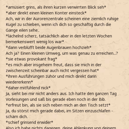
*amüsiert grins, als ihren kurzen verwirrten Blick seh*
*aber direkt einen kleinen Konter einsteck*
Ach, wir in der Aurorenzentrale scheinen eine ziemlich ruhige
Kugel zu schieben, wenn ich dich so geschäftig durch die
Gänge eilen sehe..
*lächelnd scherz, tatsächlich aber in den letzten Wochen
bemerkenswert wenig los war*
*dann verblüfft beide Augenbrauen hochzieh*
Ach ja? Einen kleinen Umweg, um was genau zu erreichen...?
*sie etwas provokant frag*
*es mich aber insgeheim freut, dass sie mich in der
zwischenzeit scheinbar auch nicht vergessen hat*
*ihren Ausführungen zuhör und mich direkt darin
wiedererkenn*
*daher mitfühlend nick*
Ja, sieht bei mir nicht anders aus. Ich hatte den ganzen Tag
Vorlesungen und saß bis gerade eben noch in der Bib.
*erfreut bin, als sie sich neben mich an den Tisch setzt*
Ja, du störst mich gerade dabei, im Sitzen einzuschlafen -
schäm dich.
*schief grinsend erwider*
Also ich habe nichts dagegen, deine Ablenkung von deinem