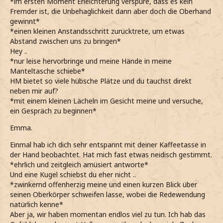
*im ersten Moment Erleichterung verspüre, dass es kein
Fremder ist, die Unbehaglichkeit dann aber doch die Oberhand
gewinnt*
*einen kleinen Anstandsschritt zurücktrete, um etwas
Abstand zwischen uns zu bringen*
Hey ..
*nur leise hervorbringe und meine Hände in meine
Manteltasche schiebe*
HM bietet so viele hübsche Plätze und du tauchst direkt
neben mir auf?
*mit einem kleinen Lächeln im Gesicht meine und versuche,
ein Gespräch zu beginnen*
Emma.
Einmal hab ich dich sehr entspannt mit deiner Kaffeetasse in
der Hand beobachtet. Hat mich fast etwas neidisch gestimmt.
*ehrlich und zeitgleich amüsiert antworte*
Und eine Kugel schiebst du eher nicht ..
*zwinkernd offenherzig meine und einen kurzen Blick über
seinen Oberkörper schweifen lasse, wobei die Redewendung
natürlich kenne*
Aber ja, wir haben momentan endlos viel zu tun. Ich hab das