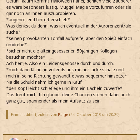
Gefühl, kaum kommt Halloween näher, denken viele Zauberer,
es wäre besonders lustig, Muggel Magie vorzuführen oder sie
gar noch an ihnen auszuprobieren.
*augenrollend hinterherschieb*
Was denkst du denn, was ich eventuell in der Aurorenzentrale
suche?
*seinen provokanten Tonfall aufgreife, aber den Spieß einfach
umdrehe*
*sicher nicht die alteingesessenen 50jährigen Kollegen
besuchen möchte*
Ach herrje. Also ein Leidensgenosse durch und durch.
*mich dann lächelnd vollends aus meiner Jacke schäle und
mich in seine Richtung gewandt etwas bequemer hinsetze*
Na die Schuld nehm ich gerne in Kauf.
*den Kopf leicht schieflege und ihm ein Lächeln zuwerfe*
Das freut mich. Ich glaube, deine Chancen stehen dabei auch
ganz gut, spannender als mein Aufsatz zu sein.
Einmal editiert, zuletzt von
Paige
(
24. Oktober 2019 um 20:29
)