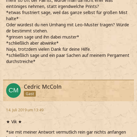
mehr so oft der Fall ist, würde man da nicht eher was
eintöniges nehmen, statt irgendwelche Prints?
*etwas frustriert sage, weil das ganze selbst für großen Mist
halte*
Oder würdest du nen Umhang mit Leo-Muster tragen? Würde
dir bestimmt stehen.
*grinsen sage und ihn dabei muster*
*schließlich aber abwinke*
Naja, trotzdem vielen Dank für deine Hilfe.
*schließlich sage und ein paar Sachen auf meinem Pergament
durchstreiche*
Cedric McColn
Gast
14. Juli 2019 um 13:49
★ Vik ★
*sie mit meiner Antwort vermutlich rein gar nichts anfangen