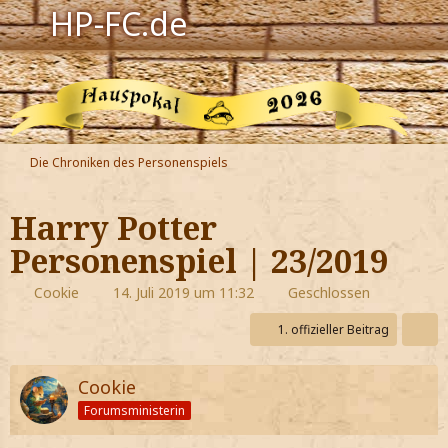
HP-FC.de
Navigation
Harry Potter
Der HP-FC
Die Chroniken des Personenspiels
Hogwarts
Harry Potter
Zauberwelt
Personenspiel | 23/2019
Willkommen
Cookie
14. Juli 2019 um 11:32
Geschlossen
1. offizieller Beitrag
Jetzt Fanclub-Mitglied werden!
Cookie
Forumsministerin