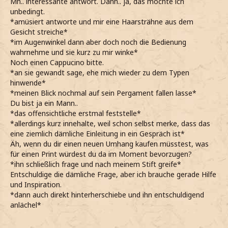
Mh.. interessante antwort. Dann.. ja, das möchte ich
unbedingt.
*amüsiert antworte und mir eine Haarsträhne aus dem
Gesicht streiche*
*im Augenwinkel dann aber doch noch die Bedienung
wahrnehme und sie kurz zu mir winke*
Noch einen Cappucino bitte.
*an sie gewandt sage, ehe mich wieder zu dem Typen
hinwende*
*meinen Blick nochmal auf sein Pergament fallen lasse*
Du bist ja ein Mann..
*das offensichtliche erstmal feststelle*
*allerdings kurz innehalte, weil schon selbst merke, dass das
eine ziemlich dämliche Einleitung in ein Gespräch ist*
Äh, wenn du dir einen neuen Umhang kaufen müsstest, was
für einen Print würdest du da im Moment bevorzugen?
*ihn schließlich frage und nach meinem Stift greife*
Entschuldige die dämliche Frage, aber ich brauche gerade Hilfe
und Inspiration.
*dann auch direkt hinterherschiebe und ihn entschuldigend
anlächel*