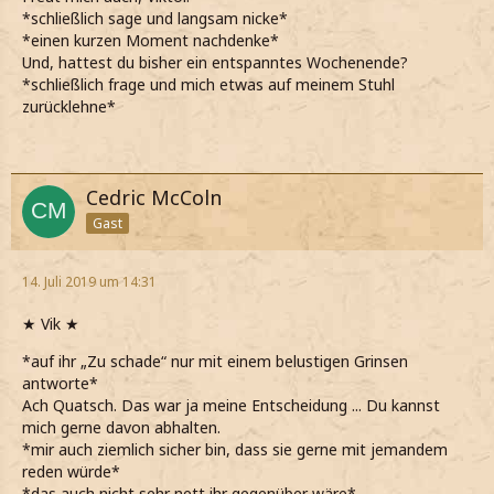
*schließlich sage und langsam nicke*
*einen kurzen Moment nachdenke*
Und, hattest du bisher ein entspanntes Wochenende?
*schließlich frage und mich etwas auf meinem Stuhl
zurücklehne*
Cedric McColn
Gast
14. Juli 2019 um 14:31
★ Vik ★
*auf ihr „Zu schade“ nur mit einem belustigen Grinsen
antworte*
Ach Quatsch. Das war ja meine Entscheidung ... Du kannst
mich gerne davon abhalten.
*mir auch ziemlich sicher bin, dass sie gerne mit jemandem
reden würde*
*das auch nicht sehr nett ihr gegenüber wäre*