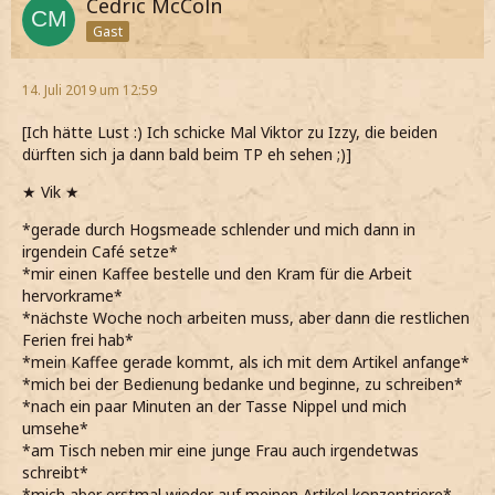
Cedric McColn
Gast
14. Juli 2019 um 12:59
[Ich hätte Lust :) Ich schicke Mal Viktor zu Izzy, die beiden
dürften sich ja dann bald beim TP eh sehen ;)]
★ Vik ★
*gerade durch Hogsmeade schlender und mich dann in
irgendein Café setze*
*mir einen Kaffee bestelle und den Kram für die Arbeit
hervorkrame*
*nächste Woche noch arbeiten muss, aber dann die restlichen
Ferien frei hab*
*mein Kaffee gerade kommt, als ich mit dem Artikel anfange*
*mich bei der Bedienung bedanke und beginne, zu schreiben*
*nach ein paar Minuten an der Tasse Nippel und mich
umsehe*
*am Tisch neben mir eine junge Frau auch irgendetwas
schreibt*
*mich aber erstmal wieder auf meinen Artikel konzentriere*