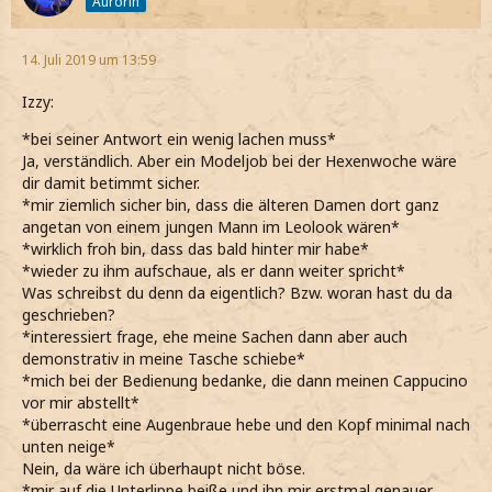
Aurorin
14. Juli 2019 um 13:59
Izzy:
*bei seiner Antwort ein wenig lachen muss*
Ja, verständlich. Aber ein Modeljob bei der Hexenwoche wäre
dir damit betimmt sicher.
*mir ziemlich sicher bin, dass die älteren Damen dort ganz
angetan von einem jungen Mann im Leolook wären*
*wirklich froh bin, dass das bald hinter mir habe*
*wieder zu ihm aufschaue, als er dann weiter spricht*
Was schreibst du denn da eigentlich? Bzw. woran hast du da
geschrieben?
*interessiert frage, ehe meine Sachen dann aber auch
demonstrativ in meine Tasche schiebe*
*mich bei der Bedienung bedanke, die dann meinen Cappucino
vor mir abstellt*
*überrascht eine Augenbraue hebe und den Kopf minimal nach
unten neige*
Nein, da wäre ich überhaupt nicht böse.
*mir auf die Unterlippe beiße und ihn mir erstmal genauer