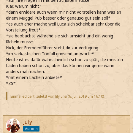
*auf ihre Frage hin mit den Schultern zucke*
Klar, warum nicht?
*dann erwidere auch wenn mir nicht vorstellen kann was an
einem Muggel Pub besser oder genauso gut sein soll*
*es auch eher mache weil Luca sich scheinbar sehr über die
Vorstellung freut*
*sie beobachte während sie sich umsieht und ein wenig
lächeln muss*
Nick, der Fremdenführer steht dir zur Verfügung.
*im sarkastischen Tonfall grinsend antworte*
Heute ist es dafür wahrscheinlich schon zu spät, die meisten
Läden haben schon zu, aber das können wir gerne wann
anders mal machen.
*mit einem Lächeln anbiete*
*ZS*
Einmal editiert, zuletzt von lilyluna (
6. Juli 2019 um 16:10
)
July
Aurorin