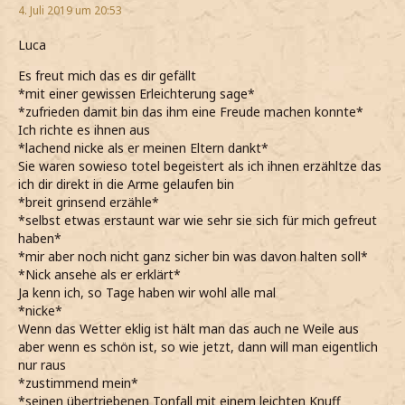
4. Juli 2019 um 20:53
Luca
Es freut mich das es dir gefällt
*mit einer gewissen Erleichterung sage*
*zufrieden damit bin das ihm eine Freude machen konnte*
Ich richte es ihnen aus
*lachend nicke als er meinen Eltern dankt*
Sie waren sowieso totel begeistert als ich ihnen erzähltze das
ich dir direkt in die Arme gelaufen bin
*breit grinsend erzähle*
*selbst etwas erstaunt war wie sehr sie sich für mich gefreut
haben*
*mir aber noch nicht ganz sicher bin was davon halten soll*
*Nick ansehe als er erklärt*
Ja kenn ich, so Tage haben wir wohl alle mal
*nicke*
Wenn das Wetter eklig ist hält man das auch ne Weile aus
aber wenn es schön ist, so wie jetzt, dann will man eigentlich
nur raus
*zustimmend mein*
*seinen übertriebenen Tonfall mit einem leichten Knuff