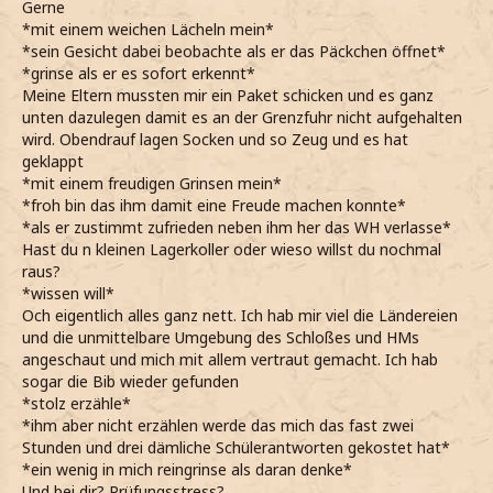
Gerne
*mit einem weichen Lächeln mein*
*sein Gesicht dabei beobachte als er das Päckchen öffnet*
*grinse als er es sofort erkennt*
Meine Eltern mussten mir ein Paket schicken und es ganz
unten dazulegen damit es an der Grenzfuhr nicht aufgehalten
wird. Obendrauf lagen Socken und so Zeug und es hat
geklappt
*mit einem freudigen Grinsen mein*
*froh bin das ihm damit eine Freude machen konnte*
*als er zustimmt zufrieden neben ihm her das WH verlasse*
Hast du n kleinen Lagerkoller oder wieso willst du nochmal
raus?
*wissen will*
Och eigentlich alles ganz nett. Ich hab mir viel die Ländereien
und die unmittelbare Umgebung des Schloßes und HMs
angeschaut und mich mit allem vertraut gemacht. Ich hab
sogar die Bib wieder gefunden
*stolz erzähle*
*ihm aber nicht erzählen werde das mich das fast zwei
Stunden und drei dämliche Schülerantworten gekostet hat*
*ein wenig in mich reingrinse als daran denke*
Und bei dir? Prüfungsstress?