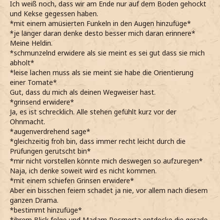
Ich weiß noch, dass wir am Ende nur auf dem Boden gehockt
und Kekse gegessen haben.
*mit einem amüsierten Funkeln in den Augen hinzufüge*
*je länger daran denke desto besser mich daran erinnere*
Meine Heldin.
*schmunzelnd erwidere als sie meint es sei gut dass sie mich
abholt*
*leise lachen muss als sie meint sie habe die Orientierung
einer Tomate*
Gut, dass du mich als deinen Wegweiser hast.
*grinsend erwidere*
Ja, es ist schrecklich. Alle stehen gefühlt kurz vor der
Ohnmacht.
*augenverdrehend sage*
*gleichzeitig froh bin, dass immer recht leicht durch die
Prüfungen gerutscht bin*
*mir nicht vorstellen könnte mich deswegen so aufzuregen*
Naja, ich denke soweit wird es nicht kommen.
*mit einem schiefen Grinsen erwidere*
Aber ein bisschen feiern schadet ja nie, vor allem nach diesem
ganzen Drama.
*bestimmt hinzufüge*
*ihrem Blick folge und Madam Rosmerta entdecke die gerade