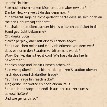
überrascht bin*
*sie nach einem kurzen Moment dann aber erwider*
Danke. Hey, wie weißt du das denn noch?
*überrascht sage da nicht gedacht hätte dass sie sich noch an
meinen Geburtstag erinnert*
*deshalb umso überraschter bin als plötzlich ein Paket in die
Hand gedrückt bekomme*
Oh, danke Luca.
*leicht perplex, aber mit einem Lächeln sage*
*das Päckchen öffne und ein Buch erkenne von dem weiß
dass es nur in den Staaten veröffentlicht wurde*
Wow. Danke, das ist echt cool. Wie hast du das hierhin
bekommen?
*ehrlich sage und ihr ein Grinsen schenke*
*ein wenig überfordert bin mit der ganzen Situation obwohl
mich doch ziemlich darüber freue*
*auf ihre Frage hin rasch nicke*
Klar, gerne. Ich wollte eh noch einmal raus.
*bestätigend sage und endlich aus der Tür trete um sie
abzuschließen*
Und wie gehts dir so?