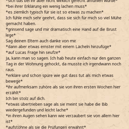
*sich das bei ihr aber nicht wirklich gerecht anfühlen würde*
*bei ihrer Erklärung ein wenig lachen muss*
*es ziemlich typisch für sie ist so etwas zu machen*
Ich fühle mich sehr geehrt, dass sie sich für mich so viel Mühe
gemacht haben.
*grinsend sage und mir dramatisch eine Hand auf die Brust
lege*
Sag deinen Eltern auch danke von mir.
*dann aber etwas ernster mit einem Lächeln hinzufüge*
*auf Lucas Frage hin seufze*
Ja, kann man so sagen. Ich hab heute einfach nur den ganzen
Tag in der Wohnung gehockt, da musste ich irgendwann noch
raus.
*erkläre und schon spüre wie gut dass tut als mich etwas
bewege*
*ihr aufmerksam zuhöre als sie von ihren ersten Wochen hier
erzählt*
Ich bin stolz auf dich.
*etwas übertrieben sage als sie meint sie habe die Bib
wiedergefunden und leicht lache*
*in ihren Augen sehen kann wie verzaubert sie von allem hier
ist*
*aufstöhne als sie die Prüfungen erwähnt*