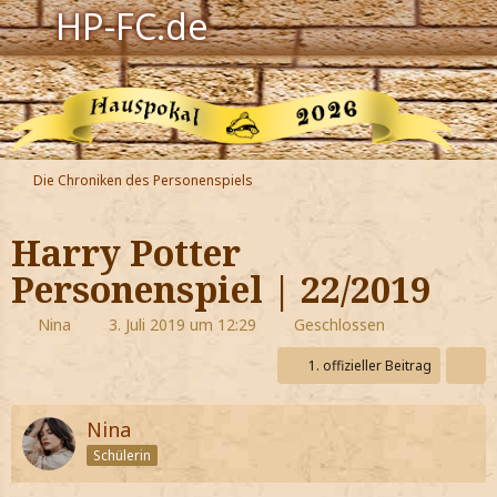
HP-FC.de
Navigation
Harry Potter
Der HP-FC
Die Chroniken des Personenspiels
Hogwarts
Harry Potter
Zauberwelt
Personenspiel | 22/2019
Willkommen
Nina
3. Juli 2019 um 12:29
Geschlossen
1. offizieller Beitrag
Jetzt Fanclub-Mitglied werden!
Nina
Schülerin