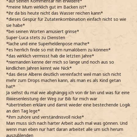
*auf seinen Kommentar hin erwidere*
*meine Mum wirklich gut im Backen ist*
*ihr da bis heute nicht das Wasser reichen kann*
*dieses Gespür für Zutatenkombination einfach nicht so wie
sie habe*
*bei seinen Worten amüsiert grinse*
Super-Luca stets zu Diensten
*lache und eine Superheldenpose mache*
*es herrlich finde so mit ihm rumalöbern zu können*
*das wirklich vermisst hab die letzten Jahre*
*niemanden kenne der mich so lange und noch aus so
kindlichen Jahren kennt wie Nick*
*das diese Alberei deutlich vereinfacht weil man sich nicht
mehr zum Drops machen kann, als man es als Kind getan
hat*
Ja siehst du mal wie abghängig ich von dir bin und was für eine
Riiiiiesenleistung der Weg zur Bib für mich war
*übertrieben erkläre und damit wieder eine bestechende Logik
an den Tag lege*
*ihm zuhöre und verständnisvoll nicke*
Man muss sich nach harter Arbeit auch mal was gönnen. Und
wenn man eben nur hart daran arbeitet alle um sich herum
auszublenden