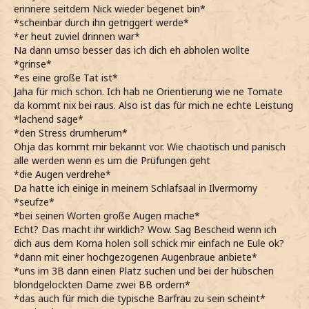
erinnere seitdem Nick wieder begenet bin*
*scheinbar durch ihn getriggert werde*
*er heut zuviel drinnen war*
Na dann umso besser das ich dich eh abholen wollte
*grinse*
*es eine große Tat ist*
Jaha für mich schon. Ich hab ne Orientierung wie ne Tomate
da kommt nix bei raus. Also ist das für mich ne echte Leistung
*lachend sage*
*den Stress drumherum*
Ohja das kommt mir bekannt vor. Wie chaotisch und panisch
alle werden wenn es um die Prüfungen geht
*die Augen verdrehe*
Da hatte ich einige in meinem Schlafsaal in Ilvermorny
*seufze*
*bei seinen Worten große Augen mache*
Echt? Das macht ihr wirklich? Wow. Sag Bescheid wenn ich
dich aus dem Koma holen soll schick mir einfach ne Eule ok?
*dann mit einer hochgezogenen Augenbraue anbiete*
*uns im 3B dann einen Platz suchen und bei der hübschen
blondgelockten Dame zwei BB ordern*
*das auch für mich die typische Barfrau zu sein scheint*