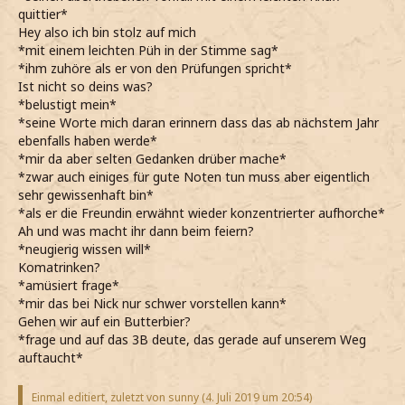
quittier*
Hey also ich bin stolz auf mich
*mit einem leichten Püh in der Stimme sag*
*ihm zuhöre als er von den Prüfungen spricht*
Ist nicht so deins was?
*belustigt mein*
*seine Worte mich daran erinnern dass das ab nächstem Jahr
ebenfalls haben werde*
*mir da aber selten Gedanken drüber mache*
*zwar auch einiges für gute Noten tun muss aber eigentlich
sehr gewissenhaft bin*
*als er die Freundin erwähnt wieder konzentrierter aufhorche*
Ah und was macht ihr dann beim feiern?
*neugierig wissen will*
Komatrinken?
*amüsiert frage*
*mir das bei Nick nur schwer vorstellen kann*
Gehen wir auf ein Butterbier?
*frage und auf das 3B deute, das gerade auf unserem Weg
auftaucht*
Einmal editiert, zuletzt von sunny (
4. Juli 2019 um 20:54
)