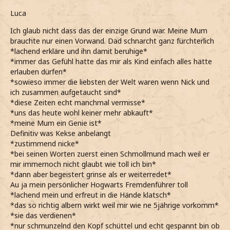
Luca
Ich glaub nicht dass das der einzige Grund war. Meine Mum
brauchte nur einen Vorwand. Dad schnarcht ganz fürchterlich
*lachend erkläre und ihn damit beruhige*
*immer das Gefühl hatte das mir als Kind einfach alles hätte
erlauben dürfen*
*sowieso immer die liebsten der Welt waren wenn Nick und
ich zusammen aufgetaucht sind*
*diese Zeiten echt manchmal vermisse*
*uns das heute wohl keiner mehr abkauft*
*meine Mum ein Genie ist*
Definitiv was Kekse anbelangt
*zustimmend nicke*
*bei seinen Worten zuerst einen Schmollmund mach weil er
mir immernoch nicht glaubt wie toll ich bin*
*dann aber begeistert grinse als er weiterredet*
Au ja mein persönlicher Hogwarts Fremdenführer toll
*lachend mein und erfreut in die Hände klatsch*
*das so richtig albern wirkt weil mir wie ne 5jährige vorkomm*
*sie das verdienen*
*nur schmunzelnd den Kopf schüttel und echt gespannt bin ob