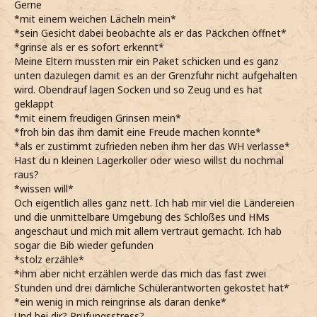
Gerne
*mit einem weichen Lächeln mein*
*sein Gesicht dabei beobachte als er das Päckchen öffnet*
*grinse als er es sofort erkennt*
Meine Eltern mussten mir ein Paket schicken und es ganz
unten dazulegen damit es an der Grenzfuhr nicht aufgehalten
wird. Obendrauf lagen Socken und so Zeug und es hat
geklappt
*mit einem freudigen Grinsen mein*
*froh bin das ihm damit eine Freude machen konnte*
*als er zustimmt zufrieden neben ihm her das WH verlasse*
Hast du n kleinen Lagerkoller oder wieso willst du nochmal
raus?
*wissen will*
Och eigentlich alles ganz nett. Ich hab mir viel die Ländereien
und die unmittelbare Umgebung des Schloßes und HMs
angeschaut und mich mit allem vertraut gemacht. Ich hab
sogar die Bib wieder gefunden
*stolz erzähle*
*ihm aber nicht erzählen werde das mich das fast zwei
Stunden und drei dämliche Schülerantworten gekostet hat*
*ein wenig in mich reingrinse als daran denke*
Und bei dir? Prüfungsstress?