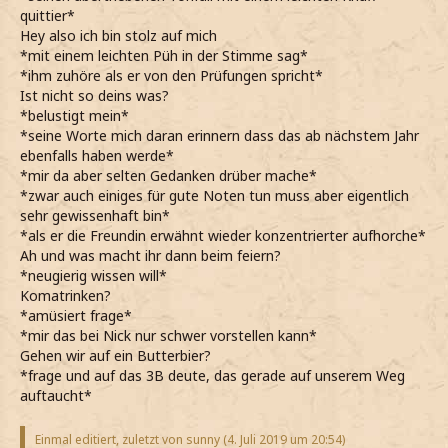
quittier*
Hey also ich bin stolz auf mich
*mit einem leichten Püh in der Stimme sag*
*ihm zuhöre als er von den Prüfungen spricht*
Ist nicht so deins was?
*belustigt mein*
*seine Worte mich daran erinnern dass das ab nächstem Jahr
ebenfalls haben werde*
*mir da aber selten Gedanken drüber mache*
*zwar auch einiges für gute Noten tun muss aber eigentlich
sehr gewissenhaft bin*
*als er die Freundin erwähnt wieder konzentrierter aufhorche*
Ah und was macht ihr dann beim feiern?
*neugierig wissen will*
Komatrinken?
*amüsiert frage*
*mir das bei Nick nur schwer vorstellen kann*
Gehen wir auf ein Butterbier?
*frage und auf das 3B deute, das gerade auf unserem Weg
auftaucht*
Einmal editiert, zuletzt von sunny (
4. Juli 2019 um 20:54
)