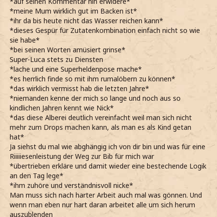
*auf seinen Kommentar hin erwidere*
*meine Mum wirklich gut im Backen ist*
*ihr da bis heute nicht das Wasser reichen kann*
*dieses Gespür für Zutatenkombination einfach nicht so wie
sie habe*
*bei seinen Worten amüsiert grinse*
Super-Luca stets zu Diensten
*lache und eine Superheldenpose mache*
*es herrlich finde so mit ihm rumalöbern zu können*
*das wirklich vermisst hab die letzten Jahre*
*niemanden kenne der mich so lange und noch aus so
kindlichen Jahren kennt wie Nick*
*das diese Alberei deutlich vereinfacht weil man sich nicht
mehr zum Drops machen kann, als man es als Kind getan
hat*
Ja siehst du mal wie abghängig ich von dir bin und was für eine
Riiiiiesenleistung der Weg zur Bib für mich war
*übertrieben erkläre und damit wieder eine bestechende Logik
an den Tag lege*
*ihm zuhöre und verständnisvoll nicke*
Man muss sich nach harter Arbeit auch mal was gönnen. Und
wenn man eben nur hart daran arbeitet alle um sich herum
auszublenden