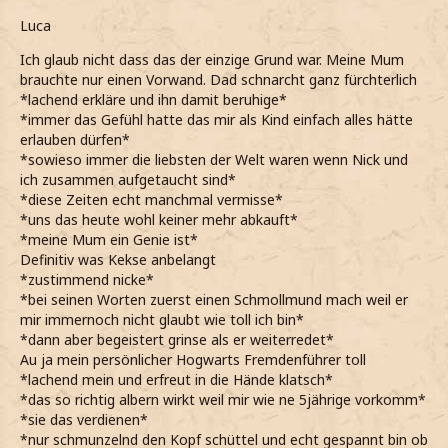
Luca
Ich glaub nicht dass das der einzige Grund war. Meine Mum
brauchte nur einen Vorwand. Dad schnarcht ganz fürchterlich
*lachend erkläre und ihn damit beruhige*
*immer das Gefühl hatte das mir als Kind einfach alles hätte
erlauben dürfen*
*sowieso immer die liebsten der Welt waren wenn Nick und
ich zusammen aufgetaucht sind*
*diese Zeiten echt manchmal vermisse*
*uns das heute wohl keiner mehr abkauft*
*meine Mum ein Genie ist*
Definitiv was Kekse anbelangt
*zustimmend nicke*
*bei seinen Worten zuerst einen Schmollmund mach weil er
mir immernoch nicht glaubt wie toll ich bin*
*dann aber begeistert grinse als er weiterredet*
Au ja mein persönlicher Hogwarts Fremdenführer toll
*lachend mein und erfreut in die Hände klatsch*
*das so richtig albern wirkt weil mir wie ne 5jährige vorkomm*
*sie das verdienen*
*nur schmunzelnd den Kopf schüttel und echt gespannt bin ob