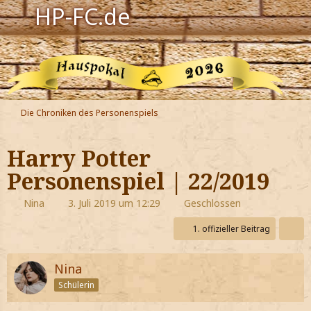
HP-FC.de
Navigation
Harry Potter
Der HP-FC
Die Chroniken des Personenspiels
Hogwarts
Harry Potter
Zauberwelt
Personenspiel | 22/2019
Willkommen
Nina
3. Juli 2019 um 12:29
Geschlossen
1. offizieller Beitrag
Jetzt Fanclub-Mitglied werden!
Nina
Schülerin