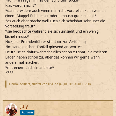
*auf ihre Frage hin mit den Schultern zucke*
Klar, warum nicht?
*dann erwidere auch wenn mir nicht vorstellen kann was an
einem Muggel Pub besser oder genauso gut sein soll*
*es auch eher mache weil Luca sich scheinbar sehr über die
Vorstellung freut*
*sie beobachte während sie sich umsieht und ein wenig
lächeln muss*
Nick, der Fremdenführer steht dir zur Verfügung.
*im sarkastischen Tonfall grinsend antworte*
Heute ist es dafür wahrscheinlich schon zu spät, die meisten
Läden haben schon zu, aber das können wir gerne wann
anders mal machen.
*mit einem Lächeln anbiete*
*ZS*
Einmal editiert, zuletzt von lilyluna (
6. Juli 2019 um 16:10
)
July
Aurorin