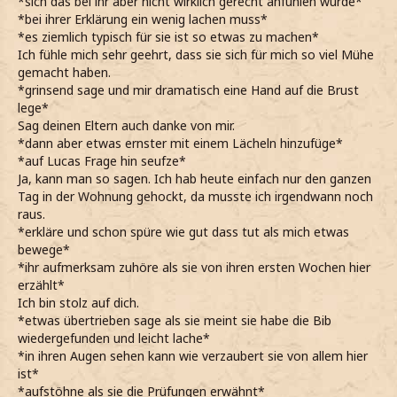
*sich das bei ihr aber nicht wirklich gerecht anfühlen würde*
*bei ihrer Erklärung ein wenig lachen muss*
*es ziemlich typisch für sie ist so etwas zu machen*
Ich fühle mich sehr geehrt, dass sie sich für mich so viel Mühe
gemacht haben.
*grinsend sage und mir dramatisch eine Hand auf die Brust
lege*
Sag deinen Eltern auch danke von mir.
*dann aber etwas ernster mit einem Lächeln hinzufüge*
*auf Lucas Frage hin seufze*
Ja, kann man so sagen. Ich hab heute einfach nur den ganzen
Tag in der Wohnung gehockt, da musste ich irgendwann noch
raus.
*erkläre und schon spüre wie gut dass tut als mich etwas
bewege*
*ihr aufmerksam zuhöre als sie von ihren ersten Wochen hier
erzählt*
Ich bin stolz auf dich.
*etwas übertrieben sage als sie meint sie habe die Bib
wiedergefunden und leicht lache*
*in ihren Augen sehen kann wie verzaubert sie von allem hier
ist*
*aufstöhne als sie die Prüfungen erwähnt*