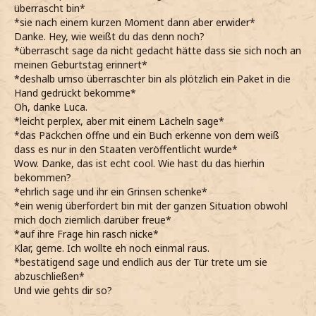
überrascht bin*
*sie nach einem kurzen Moment dann aber erwider*
Danke. Hey, wie weißt du das denn noch?
*überrascht sage da nicht gedacht hätte dass sie sich noch an
meinen Geburtstag erinnert*
*deshalb umso überraschter bin als plötzlich ein Paket in die
Hand gedrückt bekomme*
Oh, danke Luca.
*leicht perplex, aber mit einem Lächeln sage*
*das Päckchen öffne und ein Buch erkenne von dem weiß
dass es nur in den Staaten veröffentlicht wurde*
Wow. Danke, das ist echt cool. Wie hast du das hierhin
bekommen?
*ehrlich sage und ihr ein Grinsen schenke*
*ein wenig überfordert bin mit der ganzen Situation obwohl
mich doch ziemlich darüber freue*
*auf ihre Frage hin rasch nicke*
Klar, gerne. Ich wollte eh noch einmal raus.
*bestätigend sage und endlich aus der Tür trete um sie
abzuschließen*
Und wie gehts dir so?