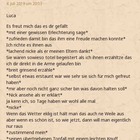
4. Juli 2019 um 20:53
Luca
Es freut mich das es dir gefällt
*mit einer gewissen Erleichterung sage*
*zufrieden damit bin das ihm eine Freude machen konnte*
Ich richte es ihnen aus
*lachend nicke als er meinen Eltern dankt*
Sie waren sowieso totel begeistert als ich ihnen erzähltze das
ich dir direkt in die Arme gelaufen bin
*breit grinsend erzähle*
*selbst etwas erstaunt war wie sehr sie sich für mich gefreut
haben*
*mir aber noch nicht ganz sicher bin was davon halten soll*
*Nick ansehe als er erklärt*
Ja kenn ich, so Tage haben wir wohl alle mal
*nicke*
Wenn das Wetter eklig ist hält man das auch ne Weile aus
aber wenn es schön ist, so wie jetzt, dann will man eigentlich
nur raus
*zustimmend mein*
*seinen übertriebenen Tonfall mit einem leichten Knuff