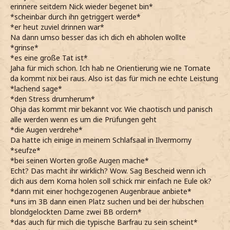
erinnere seitdem Nick wieder begenet bin*
*scheinbar durch ihn getriggert werde*
*er heut zuviel drinnen war*
Na dann umso besser das ich dich eh abholen wollte
*grinse*
*es eine große Tat ist*
Jaha für mich schon. Ich hab ne Orientierung wie ne Tomate
da kommt nix bei raus. Also ist das für mich ne echte Leistung
*lachend sage*
*den Stress drumherum*
Ohja das kommt mir bekannt vor. Wie chaotisch und panisch
alle werden wenn es um die Prüfungen geht
*die Augen verdrehe*
Da hatte ich einige in meinem Schlafsaal in Ilvermorny
*seufze*
*bei seinen Worten große Augen mache*
Echt? Das macht ihr wirklich? Wow. Sag Bescheid wenn ich
dich aus dem Koma holen soll schick mir einfach ne Eule ok?
*dann mit einer hochgezogenen Augenbraue anbiete*
*uns im 3B dann einen Platz suchen und bei der hübschen
blondgelockten Dame zwei BB ordern*
*das auch für mich die typische Barfrau zu sein scheint*