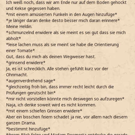
Ich weiß noch, dass wir am Ende nur auf dem Boden gehockt
und Kekse gegessen haben.
*mit einem amüsierten Funkeln in den Augen hinzufüge*
*je länger daran denke desto besser mich daran erinnere*
Meine Heldin.
*schmunzelnd erwidere als sie meint es sei gut dass sie mich
abholt*
*leise lachen muss als sie meint sie habe die Orientierung
einer Tomate*
Gut, dass du mich als deinen Wegweiser hast.
*grinsend erwidere*
Ja, es ist schrecklich. Alle stehen gefühlt kurz vor der
Ohnmacht.
*augenverdrehend sage*
*gleichzeitig froh bin, dass immer recht leicht durch die
Prüfungen gerutscht bin*
*mir nicht vorstellen könnte mich deswegen so aufzuregen*
Naja, ich denke soweit wird es nicht kommen.
*mit einem schiefen Grinsen erwidere*
Aber ein bisschen feiern schadet ja nie, vor allem nach diesem
ganzen Drama.
*bestimmt hinzufüge*
*ihrem Blick folge und Madam Rosmerta entdecke die gerade