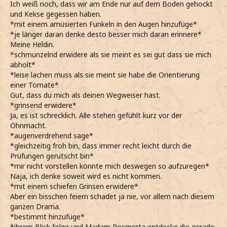
Ich weiß noch, dass wir am Ende nur auf dem Boden gehockt
und Kekse gegessen haben.
*mit einem amüsierten Funkeln in den Augen hinzufüge*
*je länger daran denke desto besser mich daran erinnere*
Meine Heldin.
*schmunzelnd erwidere als sie meint es sei gut dass sie mich
abholt*
*leise lachen muss als sie meint sie habe die Orientierung
einer Tomate*
Gut, dass du mich als deinen Wegweiser hast.
*grinsend erwidere*
Ja, es ist schrecklich. Alle stehen gefühlt kurz vor der
Ohnmacht.
*augenverdrehend sage*
*gleichzeitig froh bin, dass immer recht leicht durch die
Prüfungen gerutscht bin*
*mir nicht vorstellen könnte mich deswegen so aufzuregen*
Naja, ich denke soweit wird es nicht kommen.
*mit einem schiefen Grinsen erwidere*
Aber ein bisschen feiern schadet ja nie, vor allem nach diesem
ganzen Drama.
*bestimmt hinzufüge*
*ihrem Blick folge und Madam Rosmerta entdecke die gerade