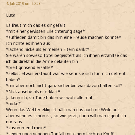
4. Juli 2019 um 20:53
Luca
Es freut mich das es dir gefällt
*mit einer gewissen Erleichterung sage*
*zufrieden damit bin das ihm eine Freude machen konnte*
Ich richte es ihnen aus
*lachend nicke als er meinen Eltern dankt*
Sie waren sowieso totel begeistert als ich ihnen erzähltze das
ich dir direkt in die Arme gelaufen bin
*breit grinsend erzähle*
*selbst etwas erstaunt war wie sehr sie sich für mich gefreut
haben*
*mir aber noch nicht ganz sicher bin was davon halten soll*
*Nick ansehe als er erklärt*
Ja kenn ich, so Tage haben wir wohl alle mal
*nicke*
Wenn das Wetter eklig ist hält man das auch ne Weile aus
aber wenn es schön ist, so wie jetzt, dann will man eigentlich
nur raus
*zustimmend mein*
*seinen übertriebenen Tonfall mit einem leichten Knuff