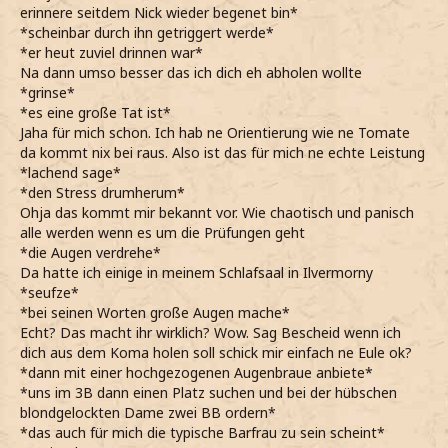
erinnere seitdem Nick wieder begenet bin*
*scheinbar durch ihn getriggert werde*
*er heut zuviel drinnen war*
Na dann umso besser das ich dich eh abholen wollte
*grinse*
*es eine große Tat ist*
Jaha für mich schon. Ich hab ne Orientierung wie ne Tomate
da kommt nix bei raus. Also ist das für mich ne echte Leistung
*lachend sage*
*den Stress drumherum*
Ohja das kommt mir bekannt vor. Wie chaotisch und panisch
alle werden wenn es um die Prüfungen geht
*die Augen verdrehe*
Da hatte ich einige in meinem Schlafsaal in Ilvermorny
*seufze*
*bei seinen Worten große Augen mache*
Echt? Das macht ihr wirklich? Wow. Sag Bescheid wenn ich
dich aus dem Koma holen soll schick mir einfach ne Eule ok?
*dann mit einer hochgezogenen Augenbraue anbiete*
*uns im 3B dann einen Platz suchen und bei der hübschen
blondgelockten Dame zwei BB ordern*
*das auch für mich die typische Barfrau zu sein scheint*