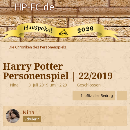
HP-FC.de
Navigation
Harry Potter
Der HP-FC
Die Chroniken des Personenspiels
Hogwarts
Harry Potter
Zauberwelt
Personenspiel | 22/2019
Willkommen
Nina
3. Juli 2019 um 12:29
Geschlossen
1. offizieller Beitrag
Jetzt Fanclub-Mitglied werden!
Nina
Schülerin