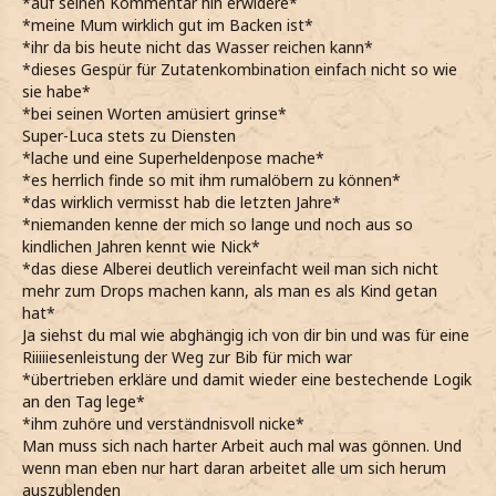
*auf seinen Kommentar hin erwidere*
*meine Mum wirklich gut im Backen ist*
*ihr da bis heute nicht das Wasser reichen kann*
*dieses Gespür für Zutatenkombination einfach nicht so wie
sie habe*
*bei seinen Worten amüsiert grinse*
Super-Luca stets zu Diensten
*lache und eine Superheldenpose mache*
*es herrlich finde so mit ihm rumalöbern zu können*
*das wirklich vermisst hab die letzten Jahre*
*niemanden kenne der mich so lange und noch aus so
kindlichen Jahren kennt wie Nick*
*das diese Alberei deutlich vereinfacht weil man sich nicht
mehr zum Drops machen kann, als man es als Kind getan
hat*
Ja siehst du mal wie abghängig ich von dir bin und was für eine
Riiiiiesenleistung der Weg zur Bib für mich war
*übertrieben erkläre und damit wieder eine bestechende Logik
an den Tag lege*
*ihm zuhöre und verständnisvoll nicke*
Man muss sich nach harter Arbeit auch mal was gönnen. Und
wenn man eben nur hart daran arbeitet alle um sich herum
auszublenden