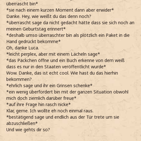
überrascht bin*
*sie nach einem kurzen Moment dann aber erwider*
Danke. Hey, wie weißt du das denn noch?
*überrascht sage da nicht gedacht hätte dass sie sich noch an
meinen Geburtstag erinnert*
*deshalb umso überraschter bin als plötzlich ein Paket in die
Hand gedrückt bekomme*
Oh, danke Luca.
*leicht perplex, aber mit einem Lächeln sage*
*das Päckchen öffne und ein Buch erkenne von dem weiß
dass es nur in den Staaten veröffentlicht wurde*
Wow. Danke, das ist echt cool. Wie hast du das hierhin
bekommen?
*ehrlich sage und ihr ein Grinsen schenke*
*ein wenig überfordert bin mit der ganzen Situation obwohl
mich doch ziemlich darüber freue*
*auf ihre Frage hin rasch nicke*
Klar, gerne. Ich wollte eh noch einmal raus.
*bestätigend sage und endlich aus der Tür trete um sie
abzuschließen*
Und wie gehts dir so?