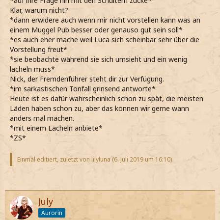
*auf ihre Frage hin mit den Schultern zucke*
Klar, warum nicht?
*dann erwidere auch wenn mir nicht vorstellen kann was an
einem Muggel Pub besser oder genauso gut sein soll*
*es auch eher mache weil Luca sich scheinbar sehr über die
Vorstellung freut*
*sie beobachte während sie sich umsieht und ein wenig
lächeln muss*
Nick, der Fremdenführer steht dir zur Verfügung.
*im sarkastischen Tonfall grinsend antworte*
Heute ist es dafür wahrscheinlich schon zu spät, die meisten
Läden haben schon zu, aber das können wir gerne wann
anders mal machen.
*mit einem Lächeln anbiete*
*ZS*
Einmal editiert, zuletzt von lilyluna (
6. Juli 2019 um 16:10
)
July
Aurorin