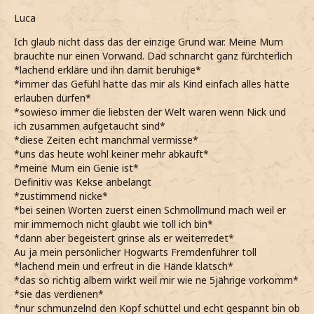
Luca
Ich glaub nicht dass das der einzige Grund war. Meine Mum
brauchte nur einen Vorwand. Dad schnarcht ganz fürchterlich
*lachend erkläre und ihn damit beruhige*
*immer das Gefühl hatte das mir als Kind einfach alles hätte
erlauben dürfen*
*sowieso immer die liebsten der Welt waren wenn Nick und
ich zusammen aufgetaucht sind*
*diese Zeiten echt manchmal vermisse*
*uns das heute wohl keiner mehr abkauft*
*meine Mum ein Genie ist*
Definitiv was Kekse anbelangt
*zustimmend nicke*
*bei seinen Worten zuerst einen Schmollmund mach weil er
mir immernoch nicht glaubt wie toll ich bin*
*dann aber begeistert grinse als er weiterredet*
Au ja mein persönlicher Hogwarts Fremdenführer toll
*lachend mein und erfreut in die Hände klatsch*
*das so richtig albern wirkt weil mir wie ne 5jährige vorkomm*
*sie das verdienen*
*nur schmunzelnd den Kopf schüttel und echt gespannt bin ob