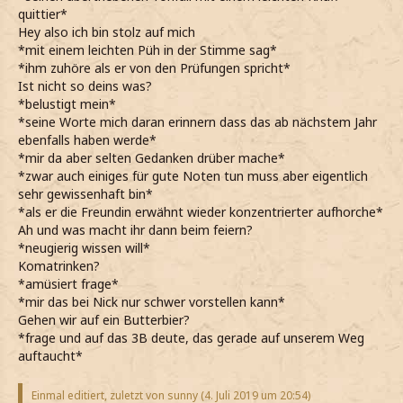
quittier*
Hey also ich bin stolz auf mich
*mit einem leichten Püh in der Stimme sag*
*ihm zuhöre als er von den Prüfungen spricht*
Ist nicht so deins was?
*belustigt mein*
*seine Worte mich daran erinnern dass das ab nächstem Jahr
ebenfalls haben werde*
*mir da aber selten Gedanken drüber mache*
*zwar auch einiges für gute Noten tun muss aber eigentlich
sehr gewissenhaft bin*
*als er die Freundin erwähnt wieder konzentrierter aufhorche*
Ah und was macht ihr dann beim feiern?
*neugierig wissen will*
Komatrinken?
*amüsiert frage*
*mir das bei Nick nur schwer vorstellen kann*
Gehen wir auf ein Butterbier?
*frage und auf das 3B deute, das gerade auf unserem Weg
auftaucht*
Einmal editiert, zuletzt von sunny (
4. Juli 2019 um 20:54
)