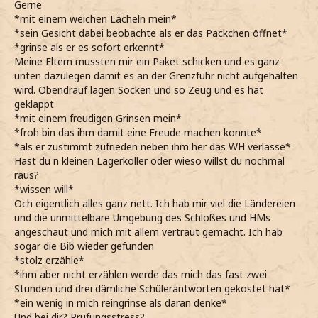
Gerne
*mit einem weichen Lächeln mein*
*sein Gesicht dabei beobachte als er das Päckchen öffnet*
*grinse als er es sofort erkennt*
Meine Eltern mussten mir ein Paket schicken und es ganz
unten dazulegen damit es an der Grenzfuhr nicht aufgehalten
wird. Obendrauf lagen Socken und so Zeug und es hat
geklappt
*mit einem freudigen Grinsen mein*
*froh bin das ihm damit eine Freude machen konnte*
*als er zustimmt zufrieden neben ihm her das WH verlasse*
Hast du n kleinen Lagerkoller oder wieso willst du nochmal
raus?
*wissen will*
Och eigentlich alles ganz nett. Ich hab mir viel die Ländereien
und die unmittelbare Umgebung des Schloßes und HMs
angeschaut und mich mit allem vertraut gemacht. Ich hab
sogar die Bib wieder gefunden
*stolz erzähle*
*ihm aber nicht erzählen werde das mich das fast zwei
Stunden und drei dämliche Schülerantworten gekostet hat*
*ein wenig in mich reingrinse als daran denke*
Und bei dir? Prüfungsstress?