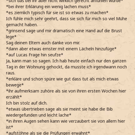
*sich das bei ihr aber nicht wirklich gerecht anfühlen würde*
*bei ihrer Erklärung ein wenig lachen muss*
*es ziemlich typisch für sie ist so etwas zu machen*
Ich fühle mich sehr geehrt, dass sie sich für mich so viel Mühe
gemacht haben.
*grinsend sage und mir dramatisch eine Hand auf die Brust
lege*
Sag deinen Eltern auch danke von mir.
*dann aber etwas ernster mit einem Lächeln hinzufüge*
*auf Lucas Frage hin seufze*
Ja, kann man so sagen. Ich hab heute einfach nur den ganzen
Tag in der Wohnung gehockt, da musste ich irgendwann noch
raus.
*erkläre und schon spüre wie gut dass tut als mich etwas
bewege*
*ihr aufmerksam zuhöre als sie von ihren ersten Wochen hier
erzählt*
Ich bin stolz auf dich.
*etwas übertrieben sage als sie meint sie habe die Bib
wiedergefunden und leicht lache*
*in ihren Augen sehen kann wie verzaubert sie von allem hier
ist*
*aufstöhne als sie die Prüfungen erwähnt*