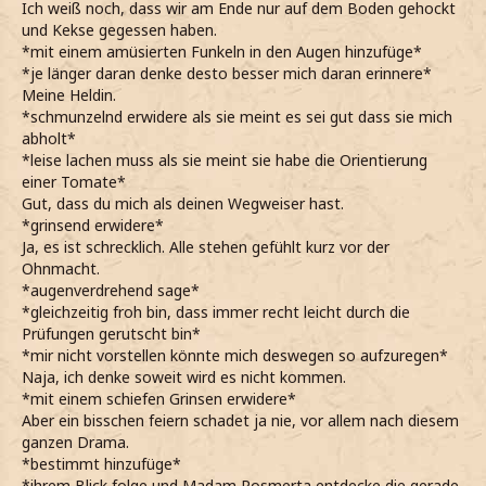
Ich weiß noch, dass wir am Ende nur auf dem Boden gehockt
und Kekse gegessen haben.
*mit einem amüsierten Funkeln in den Augen hinzufüge*
*je länger daran denke desto besser mich daran erinnere*
Meine Heldin.
*schmunzelnd erwidere als sie meint es sei gut dass sie mich
abholt*
*leise lachen muss als sie meint sie habe die Orientierung
einer Tomate*
Gut, dass du mich als deinen Wegweiser hast.
*grinsend erwidere*
Ja, es ist schrecklich. Alle stehen gefühlt kurz vor der
Ohnmacht.
*augenverdrehend sage*
*gleichzeitig froh bin, dass immer recht leicht durch die
Prüfungen gerutscht bin*
*mir nicht vorstellen könnte mich deswegen so aufzuregen*
Naja, ich denke soweit wird es nicht kommen.
*mit einem schiefen Grinsen erwidere*
Aber ein bisschen feiern schadet ja nie, vor allem nach diesem
ganzen Drama.
*bestimmt hinzufüge*
*ihrem Blick folge und Madam Rosmerta entdecke die gerade