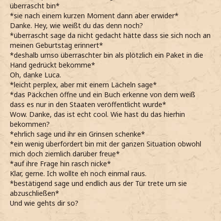
überrascht bin*
*sie nach einem kurzen Moment dann aber erwider*
Danke. Hey, wie weißt du das denn noch?
*überrascht sage da nicht gedacht hätte dass sie sich noch an
meinen Geburtstag erinnert*
*deshalb umso überraschter bin als plötzlich ein Paket in die
Hand gedrückt bekomme*
Oh, danke Luca.
*leicht perplex, aber mit einem Lächeln sage*
*das Päckchen öffne und ein Buch erkenne von dem weiß
dass es nur in den Staaten veröffentlicht wurde*
Wow. Danke, das ist echt cool. Wie hast du das hierhin
bekommen?
*ehrlich sage und ihr ein Grinsen schenke*
*ein wenig überfordert bin mit der ganzen Situation obwohl
mich doch ziemlich darüber freue*
*auf ihre Frage hin rasch nicke*
Klar, gerne. Ich wollte eh noch einmal raus.
*bestätigend sage und endlich aus der Tür trete um sie
abzuschließen*
Und wie gehts dir so?