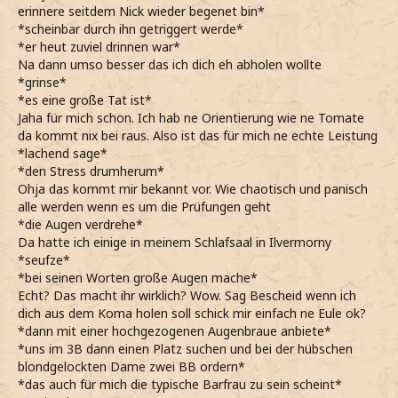
erinnere seitdem Nick wieder begenet bin*
*scheinbar durch ihn getriggert werde*
*er heut zuviel drinnen war*
Na dann umso besser das ich dich eh abholen wollte
*grinse*
*es eine große Tat ist*
Jaha für mich schon. Ich hab ne Orientierung wie ne Tomate
da kommt nix bei raus. Also ist das für mich ne echte Leistung
*lachend sage*
*den Stress drumherum*
Ohja das kommt mir bekannt vor. Wie chaotisch und panisch
alle werden wenn es um die Prüfungen geht
*die Augen verdrehe*
Da hatte ich einige in meinem Schlafsaal in Ilvermorny
*seufze*
*bei seinen Worten große Augen mache*
Echt? Das macht ihr wirklich? Wow. Sag Bescheid wenn ich
dich aus dem Koma holen soll schick mir einfach ne Eule ok?
*dann mit einer hochgezogenen Augenbraue anbiete*
*uns im 3B dann einen Platz suchen und bei der hübschen
blondgelockten Dame zwei BB ordern*
*das auch für mich die typische Barfrau zu sein scheint*