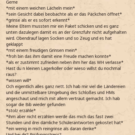
Gerne
*mit einem weichen Lächeln mein*
*sein Gesicht dabei beobachte als er das Päckchen öffnet*
*grinse als er es sofort erkennt*
Meine Eltern mussten mir ein Paket schicken und es ganz
unten dazulegen damit es an der Grenzfuhr nicht aufgehalten
wird. Obendrauf lagen Socken und so Zeug und es hat
geklappt
*mit einem freudigen Grinsen mein*
*froh bin das ihm damit eine Freude machen konnte*
*als er zustimmt zufrieden neben ihm her das WH verlasse*
Hast du n kleinen Lagerkoller oder wieso willst du nochmal
raus?
*wissen will*
Och eigentlich alles ganz nett. Ich hab mir viel die Ländereien
und die unmittelbare Umgebung des Schloßes und HMs
angeschaut und mich mit allem vertraut gemacht. Ich hab
sogar die Bib wieder gefunden
*stolz erzähle*
*ihm aber nicht erzählen werde das mich das fast zwei
Stunden und drei dämliche Schülerantworten gekostet hat*
*ein wenig in mich reingrinse als daran denke*
Und bei dir? Prüfungsstress?