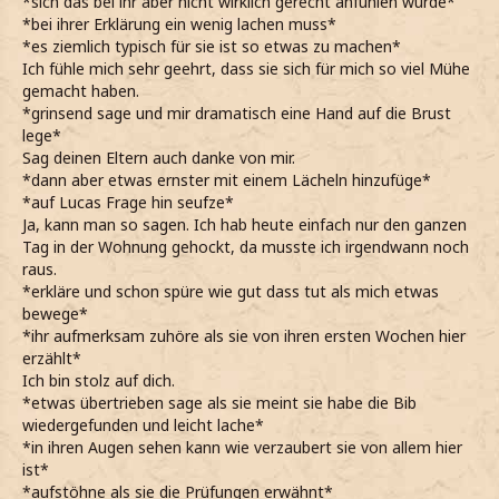
*sich das bei ihr aber nicht wirklich gerecht anfühlen würde*
*bei ihrer Erklärung ein wenig lachen muss*
*es ziemlich typisch für sie ist so etwas zu machen*
Ich fühle mich sehr geehrt, dass sie sich für mich so viel Mühe
gemacht haben.
*grinsend sage und mir dramatisch eine Hand auf die Brust
lege*
Sag deinen Eltern auch danke von mir.
*dann aber etwas ernster mit einem Lächeln hinzufüge*
*auf Lucas Frage hin seufze*
Ja, kann man so sagen. Ich hab heute einfach nur den ganzen
Tag in der Wohnung gehockt, da musste ich irgendwann noch
raus.
*erkläre und schon spüre wie gut dass tut als mich etwas
bewege*
*ihr aufmerksam zuhöre als sie von ihren ersten Wochen hier
erzählt*
Ich bin stolz auf dich.
*etwas übertrieben sage als sie meint sie habe die Bib
wiedergefunden und leicht lache*
*in ihren Augen sehen kann wie verzaubert sie von allem hier
ist*
*aufstöhne als sie die Prüfungen erwähnt*