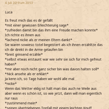
4. Juli 2019 um 20:53
Luca
Es freut mich das es dir gefällt
*mit einer gewissen Erleichterung sage*
*zufrieden damit bin das ihm eine Freude machen konnte*
Ich richte es ihnen aus
*lachend nicke als er meinen Eltern dankt*
Sie waren sowieso totel begeistert als ich ihnen erzähltze das
ich dir direkt in die Arme gelaufen bin
*breit grinsend erzähle*
*selbst etwas erstaunt war wie sehr sie sich für mich gefreut
haben*
*mir aber noch nicht ganz sicher bin was davon halten soll*
*Nick ansehe als er erklärt*
Ja kenn ich, so Tage haben wir wohl alle mal
*nicke*
Wenn das Wetter eklig ist hält man das auch ne Weile aus
aber wenn es schön ist, so wie jetzt, dann will man eigentlich
nur raus
*zustimmend mein*
*seinen übertriebenen Tonfall mit einem leichten Knuff