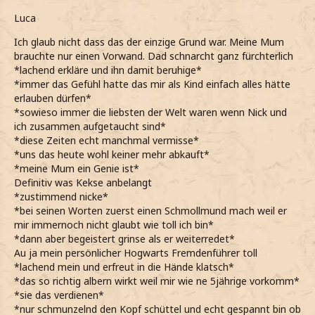
Luca
Ich glaub nicht dass das der einzige Grund war. Meine Mum
brauchte nur einen Vorwand. Dad schnarcht ganz fürchterlich
*lachend erkläre und ihn damit beruhige*
*immer das Gefühl hatte das mir als Kind einfach alles hätte
erlauben dürfen*
*sowieso immer die liebsten der Welt waren wenn Nick und
ich zusammen aufgetaucht sind*
*diese Zeiten echt manchmal vermisse*
*uns das heute wohl keiner mehr abkauft*
*meine Mum ein Genie ist*
Definitiv was Kekse anbelangt
*zustimmend nicke*
*bei seinen Worten zuerst einen Schmollmund mach weil er
mir immernoch nicht glaubt wie toll ich bin*
*dann aber begeistert grinse als er weiterredet*
Au ja mein persönlicher Hogwarts Fremdenführer toll
*lachend mein und erfreut in die Hände klatsch*
*das so richtig albern wirkt weil mir wie ne 5jährige vorkomm*
*sie das verdienen*
*nur schmunzelnd den Kopf schüttel und echt gespannt bin ob