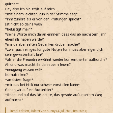
quittier*
Hey also ich bin stolz auf mich
*mit einem leichten Püh in der Stimme sag*
*ihm zuhöre als er von den Prüfungen spricht*
Ist nicht so deins was?
*belustigt mein*
*seine Worte mich daran erinnern dass das ab nächstem Jahr
ebenfalls haben werde*
*mir da aber selten Gedanken drüber mache*
*zwar auch einiges für gute Noten tun muss aber eigentlich
sehr gewissenhaft bin*
*als er die Freundin erwähnt wieder konzentrierter aufhorche*
Ah und was macht ihr dann beim feiern?
*neugierig wissen will*
Komatrinken?
*amüsiert frage*
*mir das bei Nick nur schwer vorstellen kann*
Gehen wir auf ein Butterbier?
*frage und auf das 3B deute, das gerade auf unserem Weg
auftaucht*
Einmal editiert, zuletzt von sunny (
4. Juli 2019 um 20:54
)