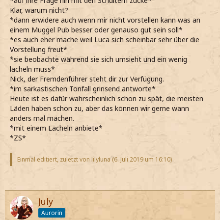
*auf ihre Frage hin mit den Schultern zucke*
Klar, warum nicht?
*dann erwidere auch wenn mir nicht vorstellen kann was an
einem Muggel Pub besser oder genauso gut sein soll*
*es auch eher mache weil Luca sich scheinbar sehr über die
Vorstellung freut*
*sie beobachte während sie sich umsieht und ein wenig
lächeln muss*
Nick, der Fremdenführer steht dir zur Verfügung.
*im sarkastischen Tonfall grinsend antworte*
Heute ist es dafür wahrscheinlich schon zu spät, die meisten
Läden haben schon zu, aber das können wir gerne wann
anders mal machen.
*mit einem Lächeln anbiete*
*ZS*
Einmal editiert, zuletzt von lilyluna (
6. Juli 2019 um 16:10
)
July
Aurorin