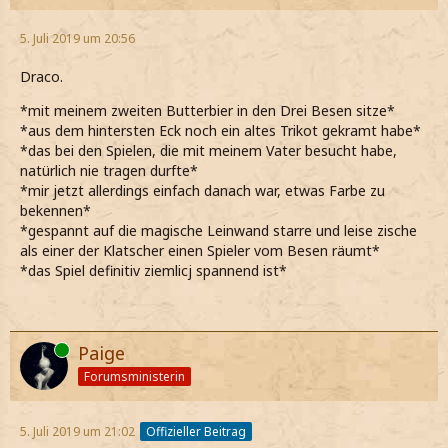
5. Juli 2019 um 20:56
Draco.
*mit meinem zweiten Butterbier in den Drei Besen sitze*
*aus dem hintersten Eck noch ein altes Trikot gekramt habe*
*das bei den Spielen, die mit meinem Vater besucht habe,
natürlich nie tragen durfte*
*mir jetzt allerdings einfach danach war, etwas Farbe zu
bekennen*
*gespannt auf die magische Leinwand starre und leise zische
als einer der Klatscher einen Spieler vom Besen räumt*
*das Spiel definitiv ziemlicj spannend ist*
Online
Paige
Forumsministerin
5. Juli 2019 um 21:02
Offizieller Beitrag