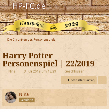
HP-FC.de
Navigation
Harry Potter
Der HP-FC
Die Chroniken des Personenspiels
Hogwarts
Harry Potter
Zauberwelt
Personenspiel | 22/2019
Willkommen
Nina
3. Juli 2019 um 12:29
Geschlossen
1. offizieller Beitrag
Jetzt Fanclub-Mitglied werden!
Nina
Schülerin