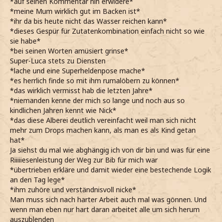
*auf seinen Kommentar hin erwidere*
*meine Mum wirklich gut im Backen ist*
*ihr da bis heute nicht das Wasser reichen kann*
*dieses Gespür für Zutatenkombination einfach nicht so wie
sie habe*
*bei seinen Worten amüsiert grinse*
Super-Luca stets zu Diensten
*lache und eine Superheldenpose mache*
*es herrlich finde so mit ihm rumalöbern zu können*
*das wirklich vermisst hab die letzten Jahre*
*niemanden kenne der mich so lange und noch aus so
kindlichen Jahren kennt wie Nick*
*das diese Alberei deutlich vereinfacht weil man sich nicht
mehr zum Drops machen kann, als man es als Kind getan
hat*
Ja siehst du mal wie abghängig ich von dir bin und was für eine
Riiiiiesenleistung der Weg zur Bib für mich war
*übertrieben erkläre und damit wieder eine bestechende Logik
an den Tag lege*
*ihm zuhöre und verständnisvoll nicke*
Man muss sich nach harter Arbeit auch mal was gönnen. Und
wenn man eben nur hart daran arbeitet alle um sich herum
auszublenden