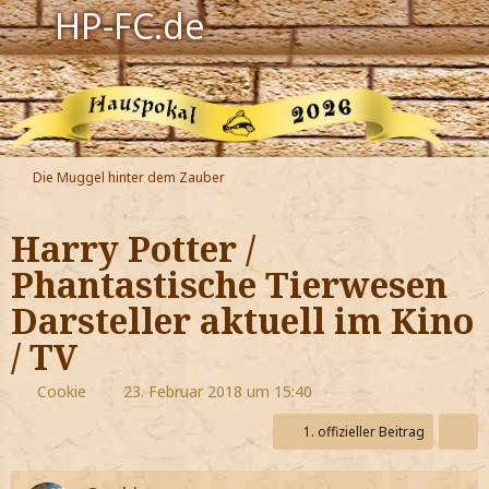
HP-FC.de
Navigation
Harry Potter
Der HP-FC
Die Muggel hinter dem Zauber
Hogwarts
Harry Potter /
Zauberwelt
Phantastische Tierwesen
Darsteller aktuell im Kino
Willkommen
/ TV
Jetzt Fanclub-Mitglied werden!
Cookie
23. Februar 2018 um 15:40
1. offizieller Beitrag