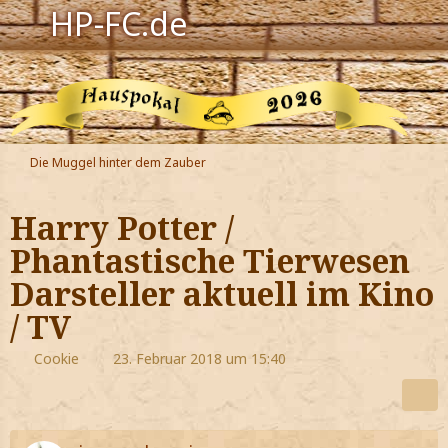
HP-FC.de
Navigation
Harry Potter
Der HP-FC
Die Muggel hinter dem Zauber
Hogwarts
Harry Potter /
Zauberwelt
Phantastische Tierwesen
Darsteller aktuell im Kino
Willkommen
/ TV
Jetzt Fanclub-Mitglied werden!
Cookie
23. Februar 2018 um 15:40