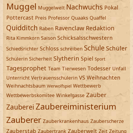
Muggel
Nachwuchs
Pokal
Muggelwelt
Pottercast
Preis
Professor
Quaaks
Quaffel
Quidditch
Ravenclaw
Redaktion
Raben
Schicksalsschwestern
Rita Kimmkorn
Saison
Schule
Schüler
Schloss
Schiedsrichter
schreiben
Slytherin
Spiel
Schülerin
Sicherheit
Sport
Tagesprophet
Todesser
Team
Tierwesen
Unfall
VS
Weihnachten
Unterricht
Vertrauensschülerin
Weihnachtsbaum
Wettbewerb
Werwolfspiel
Zauber
Wettbewerbskomitee
Winkelgasse
Zaubereiministerium
Zauberei
Zauberer
Zauberkrankenhaus
Zauberscherze
Zauberstab
Zauberwelt
Zaubertrank
Zeit
Zeitung