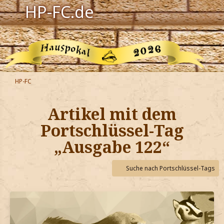
HP-FC.de
Navigation
Harry Potter
Der HP-FC
HP-FC
Hogwarts
Artikel mit dem
Zauberwelt
Portschlüssel-Tag
„Ausgabe 122“
Willkommen
Suche nach Portschlüssel-Tags
Jetzt Fanclub-Mitglied werden!