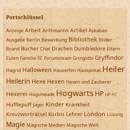
Portschlüssel
Arbeit
Artikel
Anzeige
Arithmantik
Askaban
Bibliothek
Ausgabe
Berlin
Bewerbung
Bilder
Bücher
Drachen
Dumbledore
Brand
Chat
Eltern
Gryffindor
Eulen
Familie
FC
Forumsteam
Gringotts
Heiler
Halloween
Hagrid
Hauselfen
Hauspokal
Heilerin
Hexe
Hexen
Hexen und Zauberer
Hogwarts
HP
Hexerei
Hogsmeade
HP-FC
Kinder
Hufflepuff
Krankheit
Jäger
London
Kreuzworträtsel
Kürbis
Lehrer
Lösung
Magie
Magische Medien
Magische Welt