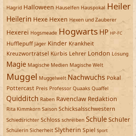
Heiler
Halloween
Hagrid
Hauselfen
Hauspokal
Heilerin
Hexe
Hexen
Hexen und Zauberer
Hogwarts
HP
Hexerei
Hogsmeade
HP-FC
Kinder
Hufflepuff
Krankheit
Jäger
London
Kreuzworträtsel
Kürbis
Lehrer
Lösung
Magie
Magische Medien
Magische Welt
Muggel
Nachwuchs
Pokal
Muggelwelt
Pottercast
Preis
Professor
Quaaks
Quaffel
Quidditch
Ravenclaw
Redaktion
Raben
Schicksalsschwestern
Rita Kimmkorn
Saison
Schule
Schüler
Schloss
Schiedsrichter
schreiben
Slytherin
Spiel
Schülerin
Sicherheit
Sport