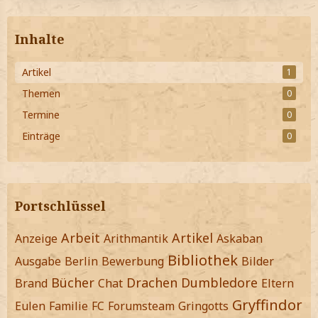
Inhalte
Artikel
1
Themen
0
Termine
0
Einträge
0
Portschlüssel
Arbeit
Artikel
Anzeige
Arithmantik
Askaban
Bibliothek
Ausgabe
Berlin
Bewerbung
Bilder
Bücher
Drachen
Dumbledore
Brand
Chat
Eltern
Gryffindor
Eulen
Familie
FC
Forumsteam
Gringotts