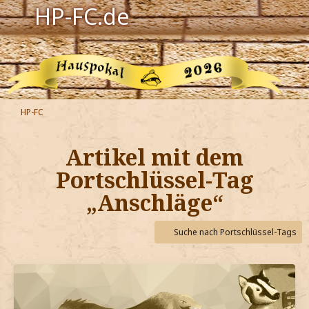
HP-FC.de
Navigation
Harry Potter
Der HP-FC
HP-FC
Hogwarts
Artikel mit dem
Zauberwelt
Portschlüssel-Tag
„Anschläge“
Willkommen
Suche nach Portschlüssel-Tags
Jetzt Fanclub-Mitglied werden!