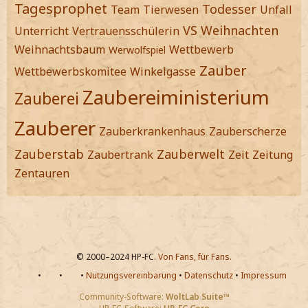
Tagesprophet
Todesser
Team
Tierwesen
Unfall
VS
Weihnachten
Unterricht
Vertrauensschülerin
Weihnachtsbaum
Wettbewerb
Werwolfspiel
Zauber
Wettbewerbskomitee
Winkelgasse
Zaubereiministerium
Zauberei
Zauberer
Zauberkrankenhaus
Zauberscherze
Zauberstab
Zauberwelt
Zaubertrank
Zeit
Zeitung
Zentauren
© 2000–2024 HP-FC.
Von Fans, für Fans.
•
•
•
Nutzungsvereinbarung
•
Datenschutz
•
Impressum
Community-Software:
WoltLab Suite™