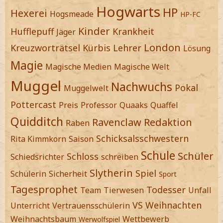
Hogwarts
HP
Hexerei
Hogsmeade
HP-FC
Kinder
Hufflepuff
Krankheit
Jäger
London
Kreuzworträtsel
Kürbis
Lehrer
Lösung
Magie
Magische Medien
Magische Welt
Muggel
Nachwuchs
Pokal
Muggelwelt
Pottercast
Preis
Professor
Quaaks
Quaffel
Quidditch
Ravenclaw
Redaktion
Raben
Schicksalsschwestern
Rita Kimmkorn
Saison
Schule
Schüler
Schloss
Schiedsrichter
schreiben
Slytherin
Spiel
Schülerin
Sicherheit
Sport
Tagesprophet
Todesser
Team
Tierwesen
Unfall
VS
Weihnachten
Unterricht
Vertrauensschülerin
Weihnachtsbaum
Wettbewerb
Werwolfspiel