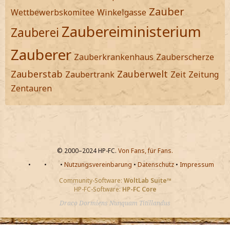
Zauber
Wettbewerbskomitee
Winkelgasse
Zaubereiministerium
Zauberei
Zauberer
Zauberkrankenhaus
Zauberscherze
Zauberstab
Zauberwelt
Zaubertrank
Zeit
Zeitung
Zentauren
© 2000–2024 HP-FC.
Von Fans, für Fans.
•
•
•
Nutzungsvereinbarung
•
Datenschutz
•
Impressum
Community-Software:
WoltLab Suite™
HP-FC-Software:
HP-FC Core
Draco Dormiens Nunquam Titillandus