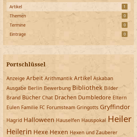
Artikel
1
Themen
0
Termine
0
Einträge
0
Portschlüssel
Arbeit
Artikel
Anzeige
Arithmantik
Askaban
Bibliothek
Ausgabe
Berlin
Bewerbung
Bilder
Bücher
Drachen
Dumbledore
Brand
Chat
Eltern
Gryffindor
Eulen
Familie
FC
Forumsteam
Gringotts
Heiler
Halloween
Hagrid
Hauselfen
Hauspokal
Heilerin
Hexe
Hexen
Hexen und Zauberer