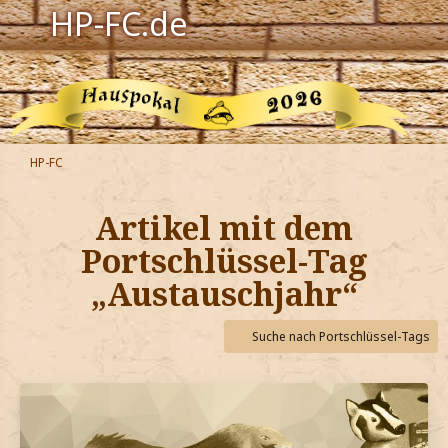
HP-FC.de
Navigation
Harry Potter
Der HP-FC
HP-FC
Hogwarts
Artikel mit dem
Zauberwelt
Portschlüssel-Tag
„Austauschjahr“
Willkommen
Suche nach Portschlüssel-Tags
Jetzt Fanclub-Mitglied werden!