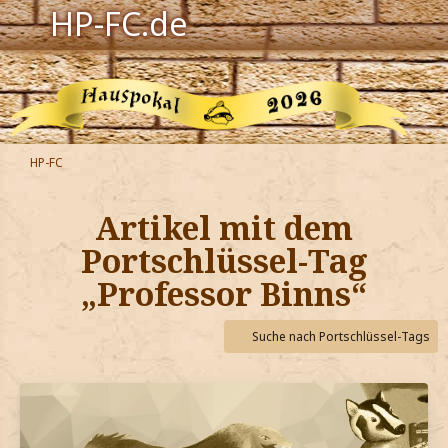
HP-FC.de
Navigation
Harry Potter
Der HP-FC
HP-FC
Hogwarts
Artikel mit dem
Zauberwelt
Portschlüssel-Tag
„Professor Binns“
Willkommen
Suche nach Portschlüssel-Tags
Jetzt Fanclub-Mitglied werden!