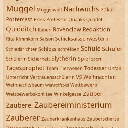
Muggel
Nachwuchs
Pokal
Muggelwelt
Pottercast
Preis
Professor
Quaaks
Quaffel
Quidditch
Ravenclaw
Redaktion
Raben
Schicksalsschwestern
Rita Kimmkorn
Saison
Schule
Schüler
Schloss
Schiedsrichter
schreiben
Slytherin
Spiel
Schülerin
Sicherheit
Sport
Tagesprophet
Todesser
Team
Tierwesen
Unfall
VS
Weihnachten
Unterricht
Vertrauensschülerin
Weihnachtsbaum
Wettbewerb
Werwolfspiel
Zauber
Wettbewerbskomitee
Winkelgasse
Zaubereiministerium
Zauberei
Zauberer
Zauberkrankenhaus
Zauberscherze