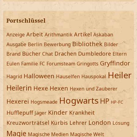
Portschlüssel
Arbeit
Artikel
Anzeige
Arithmantik
Askaban
Bibliothek
Ausgabe
Berlin
Bewerbung
Bilder
Bücher
Drachen
Dumbledore
Brand
Chat
Eltern
Gryffindor
Eulen
Familie
FC
Forumsteam
Gringotts
Heiler
Halloween
Hagrid
Hauselfen
Hauspokal
Heilerin
Hexe
Hexen
Hexen und Zauberer
Hogwarts
HP
Hexerei
Hogsmeade
HP-FC
Kinder
Hufflepuff
Krankheit
Jäger
London
Kreuzworträtsel
Kürbis
Lehrer
Lösung
Magie
Magische Medien
Magische Welt