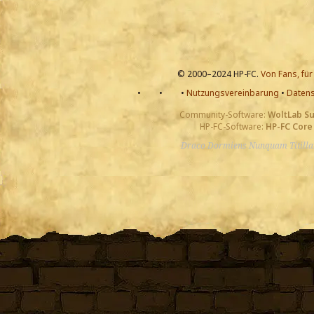
© 2000–2024 HP-FC.
Von Fans, für
•
•
•
Nutzungsvereinbarung
•
Datens
Community-Software:
WoltLab S
HP-FC-Software:
HP-FC Core
Draco Dormiens Nunquam Titill