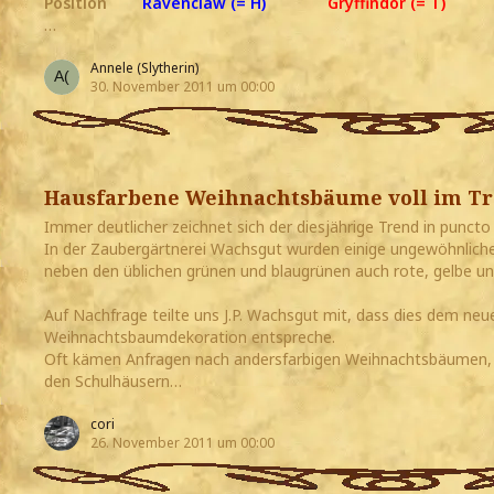
Position
Ravenclaw (= H)
Gryffindor (= T)
…
Annele (Slytherin)
30. November 2011 um 00:00
Hausfarbene Weihnachtsbäume voll im T
Immer deutlicher zeichnet sich der diesjährige Trend in punc
In der Zaubergärtnerei Wachsgut wurden einige ungewöhnliche
neben den üblichen grünen und blaugrünen auch rote, gelbe u
Auf Nachfrage teilte uns J.P. Wachsgut mit, dass dies dem neu
Weihnachtsbaumdekoration entspreche.
Oft kämen Anfragen nach andersfarbigen Weihnachtsbäumen, vo
den Schulhäusern…
cori
26. November 2011 um 00:00