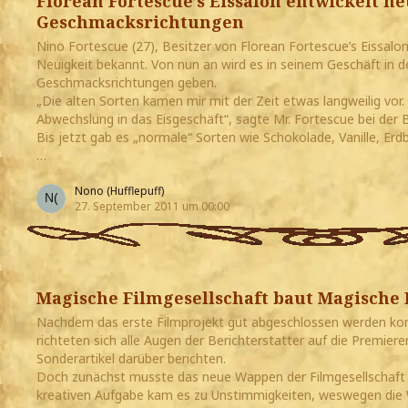
Florean Fortescue’s Eissalon entwickelt n
Geschmacksrichtungen
Nino Fortescue (27), Besitzer von Florean Fortescue’s Eissalo
Neuigkeit bekannt. Von nun an wird es in seinem Geschäft in 
Geschmacksrichtungen geben.
„Die alten Sorten kamen mir mit der Zeit etwas langweilig vor
Abwechslung in das Eisgeschäft“, sagte Mr. Fortescue bei der
Bis jetzt gab es „normale“ Sorten wie Schokolade, Vanille, Erd
…
Nono (Hufflepuff)
27. September 2011 um 00:00
Magische Filmgesellschaft baut Magische 
Nachdem das erste Filmprojekt gut abgeschlossen werden konn
richteten sich alle Augen der Berichterstatter auf die Premiere
Sonderartikel darüber berichten.
Doch zunächst musste das neue Wappen der Filmgesellschaft 
kreativen Aufgabe kam es zu Unstimmigkeiten, weswegen die W