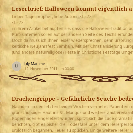
Leserbrief: Halloween kommt eigentlich 
Lieber Tagesprophet, liebe Autorin,<br />
<br />
in Ihrem Artikel behaupten sie, dass die Halloween-Tradition
Kürbislaternen sollen auf der anderen Seite des Teichs erfunde
Doch da muss ich Ihnen leider wiedersprechen, denn ursprüng
keltische Neujahrsfest Samhain. Mit der Christianisierung Euro
(und andere naturreligiöse) Feste in Christliche Festtage umg
Lily-Marlene
12. November 2011 um 00:00
Drachengrippe – Gefährliche Seuche bedr
Nachdem in den letzten beiden Wochen vermehrt Patienten m
grünschuppiger Haut ins St. Mungos und weitere Zaubereikra
Kopenhagen eingeliefert wurden, spitzt sich die Lage dramatis
berichten, gibt es bisher drei Todesfälle unter dem Heilerperso
urplötzlich begannen, Feuer zu spucken. Einige weitere Heiler 