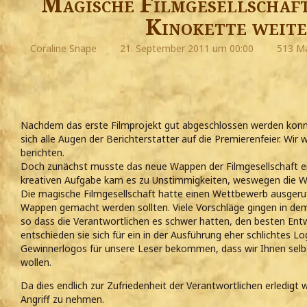
Magische Filmgesellschaf
Kinokette weite
Coraline Snape
21. September 2011 um 00:00
513 Ma
Nachdem das erste Filmprojekt gut abgeschlossen werden konnte
sich alle Augen der Berichterstatter auf die Premierenfeier. Wir
berichten.
Doch zunächst musste das neue Wappen der Filmgesellschaft e
kreativen Aufgabe kam es zu Unstimmigkeiten, weswegen die Wel
Die magische Filmgesellschaft hatte einen Wettbewerb ausgeru
Wappen gemacht werden sollten. Viele Vorschläge gingen in dem
so dass die Verantwortlichen es schwer hatten, den besten Entw
entschieden sie sich für ein in der Ausführung eher schlichtes L
Gewinnerlogos für unsere Leser bekommen, dass wir Ihnen selbs
wollen.
Da dies endlich zur Zufriedenheit der Verantwortlichen erledigt 
Angriff zu nehmen.