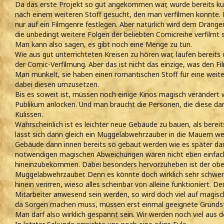
Da das erste Projekt so gut angekommen war, wurde bereits ku
nach einem weiteren Stoff gesucht, den man verfilmen konnte. D
nur auf ein Filmgenre festlegen. Aber natürlich wird dem Drän
die unbedingt weitere Folgen der beliebten Comicreihe verfilmt 
Man kann also sagen, es gibt noch eine Menge zu tun.
Wie aus gut unterrichteten Kreisen zu hören war, laufen bereits 
der Comic-Verfilmung. Aber das ist nicht das einzige, was den 
Man munkelt, sie haben einen romantischen Stoff für eine weite
dabei diesen umzusetzen.
Bis es soweit ist, müssen noch einige Kinos magisch verändert w
Publikum anlocken. Und man braucht die Personen, die diese da
Kulissen.
Wahrscheinlich ist es leichter neue Gebäude zu bauen, als bere
lässt sich dann gleich ein Muggelabwehrzauber in die Mauern 
Gebäude dann innen bereits so gebaut werden wie es später dan
notwendigen magischen Abweichungen wären nicht eben einfac
hineinzubekommen. Dabei besonders hervorzuheben ist der obe
Muggelabwehrzauber. Denn es könnte doch wirklich sehr schwer z
hinein verirren, wieso alles scheinbar von alleine funktioniert.
Mitarbeiter anwesend sein werden, so wird doch viel auf magis
da Sorgen machen muss, müssen erst einmal geeignete Grunds
Man darf also wirklich gespannt sein. Wir werden noch viel aus