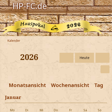
HP-FC.de
Navigation
Harry Potter
Der HP-FC
Kalender
Hogwarts
2026
Heute
Zauberwelt
Willkommen
Monatsansicht
Wochenansicht
Tagesa
Jetzt Fanclub-Mitglied werden!
Januar
Mo
Di
Mi
Do
Fr
Sa
So