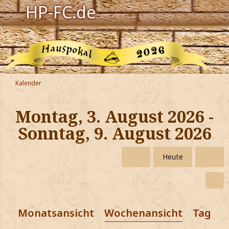
HP-FC.de
Navigation
Harry Potter
Der HP-FC
Kalender
Hogwarts
Montag, 3. August 2026 -
Zauberwelt
Sonntag, 9. August 2026
Willkommen
Heute
Jetzt Fanclub-Mitglied werden!
Monatsansicht
Wochenansicht
Tagesa