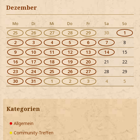
Dezember
Mo
Di
Mi
Do
Fr
Sa
So
25
26
27
28
29
30
1
2
3
4
5
6
7
8
9
10
11
12
13
14
15
16
17
18
19
20
21
22
23
24
25
26
27
28
29
30
31
1
2
3
4
5
Kategorien
Allgemein
Community-Treffen