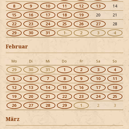
8
9
10
11
12
13
14
15
16
17
18
19
20
21
22
23
24
25
26
27
28
29
30
31
1
2
3
4
Februar
Mo
Di
Mi
Do
Fr
Sa
So
29
30
31
1
2
3
4
5
6
7
8
9
10
11
12
13
14
15
16
17
18
19
20
21
22
23
24
25
26
27
28
29
1
2
3
März