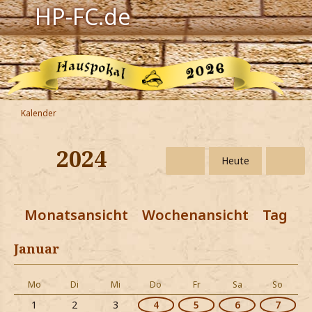
HP-FC.de
Navigation
Harry Potter
Der HP-FC
Kalender
Hogwarts
2024
Heute
Zauberwelt
Willkommen
Monatsansicht
Wochenansicht
Tagesa
Jetzt Fanclub-Mitglied werden!
Januar
Mo
Di
Mi
Do
Fr
Sa
So
1
2
3
4
5
6
7