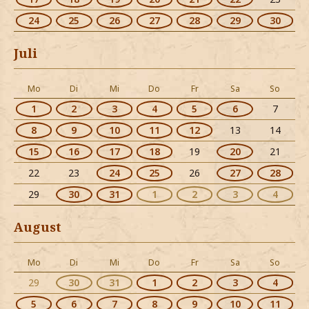
24
25
26
27
28
29
30
Juli
Mo
Di
Mi
Do
Fr
Sa
So
1
2
3
4
5
6
7
8
9
10
11
12
13
14
15
16
17
18
19
20
21
22
23
24
25
26
27
28
29
30
31
1
2
3
4
August
Mo
Di
Mi
Do
Fr
Sa
So
29
30
31
1
2
3
4
5
6
7
8
9
10
11