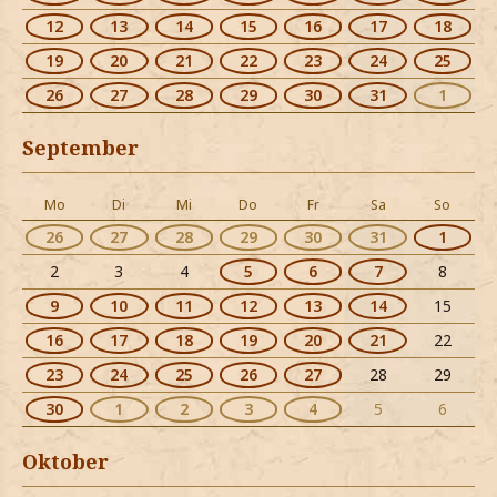
12
13
14
15
16
17
18
19
20
21
22
23
24
25
26
27
28
29
30
31
1
September
Mo
Di
Mi
Do
Fr
Sa
So
26
27
28
29
30
31
1
2
3
4
5
6
7
8
9
10
11
12
13
14
15
16
17
18
19
20
21
22
23
24
25
26
27
28
29
30
1
2
3
4
5
6
Oktober