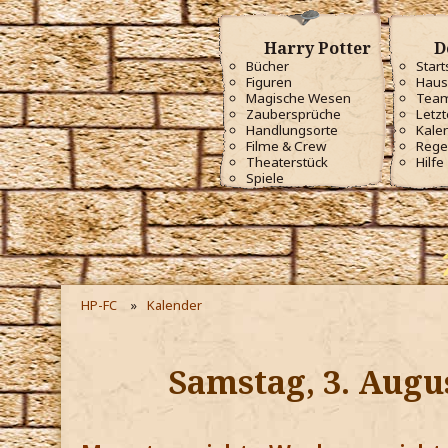
Harry Potter
D
Bücher
Start
Figuren
Haus
Magische Wesen
Tea
Zaubersprüche
Letzt
Handlungsorte
Kale
Filme & Crew
Rege
Theaterstück
Hilfe
Spiele
HP-FC
Kalender
Samstag, 3. Augu