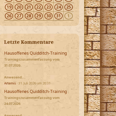
19
20
21
22
23
24
25
26
27
28
29
30
31
1
Letzte Kommentare
Hausoffenes Quidditch-Training
Trainingszusammenfassung vom
31.07.2026
Anwesend
:…
Artemis
31. Juli 2026 um 20:31
Hausoffenes Quidditch-Training
Trainingszusammenfassung vom
24.07.2026
Anwesend
:…