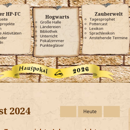
er HP-FC
Zauberwelt
Hogwarts
seite
Tagesprophet
Große Halle
projekte
Pottercast
Ländereien
m
Lexikon
Bibliothek
e Aktivitäten
Sprachlexikon
Unterricht
nder
Anstehende Termine
Pokalzimmer
ln
Punktegläser
st 2024
Heute