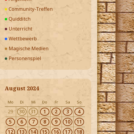
Community-Treffen
Quidditch
Unterricht
Wettbewerb
Magische Medien
Personenspiel
August 2024
Mo
Di
Mi
Do
Fr
Sa
So
29
30
31
1
2
3
4
5
6
7
8
9
10
11
12
13
14
15
16
17
18