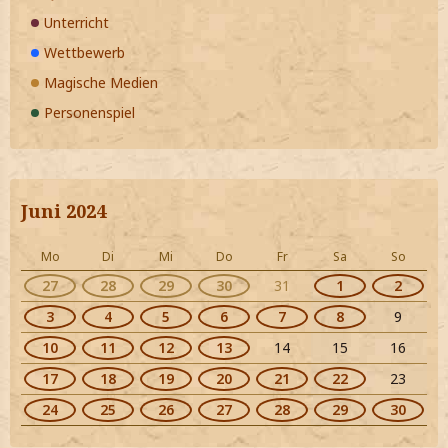
Unterricht
Wettbewerb
Magische Medien
Personenspiel
Juni 2024
Mo
Di
Mi
Do
Fr
Sa
So
27
28
29
30
31
1
2
3
4
5
6
7
8
9
10
11
12
13
14
15
16
17
18
19
20
21
22
23
24
25
26
27
28
29
30