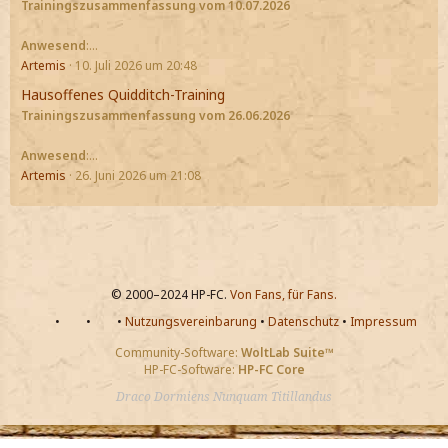
Trainingszusammenfassung vom 10.07.2026
Anwesend
:…
Artemis
10. Juli 2026 um 20:48
Hausoffenes Quidditch-Training
Trainingszusammenfassung vom 26.06.2026
Anwesend
:…
Artemis
26. Juni 2026 um 21:08
© 2000–2024 HP-FC.
Von Fans, für Fans.
•
•
•
Nutzungsvereinbarung
•
Datenschutz
•
Impressum
Community-Software:
WoltLab Suite™
HP-FC-Software:
HP-FC Core
Draco Dormiens Nunquam Titillandus