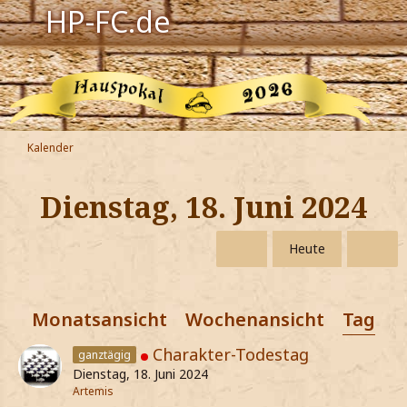
HP-FC.de
Navigation
Harry Potter
Der HP-FC
Kalender
Hogwarts
Dienstag, 18. Juni 2024
Zauberwelt
Heute
Willkommen
Monatsansicht
Wochenansicht
Tagesa
Jetzt Fanclub-Mitglied werden!
Charakter-Todestag
ganztägig
Dienstag, 18. Juni 2024
Artemis