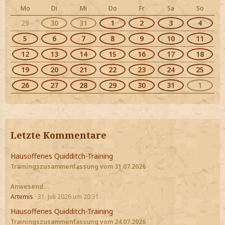
Mo
Di
Mi
Do
Fr
Sa
So
29
30
31
1
2
3
4
5
6
7
8
9
10
11
12
13
14
15
16
17
18
19
20
21
22
23
24
25
26
27
28
29
30
31
1
Letzte Kommentare
Hausoffenes Quidditch-Training
Trainingszusammenfassung vom 31.07.2026
Anwesend
:…
Artemis
31. Juli 2026 um 20:31
Hausoffenes Quidditch-Training
Trainingszusammenfassung vom 24.07.2026