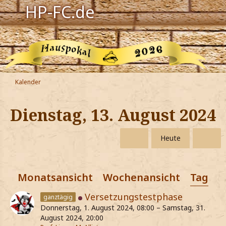
HP-FC.de
Navigation
Harry Potter
Der HP-FC
Kalender
Hogwarts
Dienstag, 13. August 2024
Zauberwelt
Heute
Willkommen
Monatsansicht
Wochenansicht
Tagesa
Jetzt Fanclub-Mitglied werden!
Versetzungstestphase
ganztägig
Donnerstag, 1. August 2024, 08:00 – Samstag, 31.
August 2024, 20:00