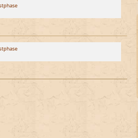
stphase
stphase