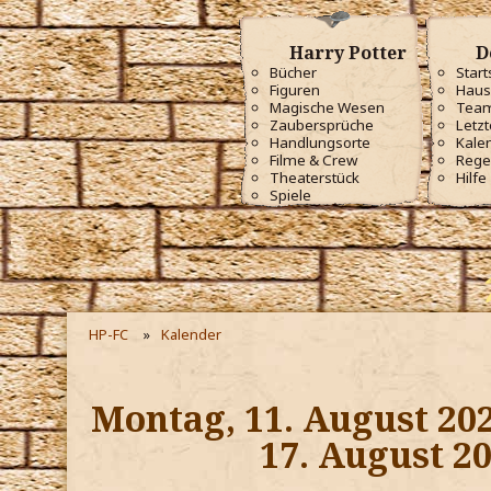
Harry Potter
D
Bücher
Start
Figuren
Haus
Magische Wesen
Tea
Zaubersprüche
Letzt
Handlungsorte
Kale
Filme & Crew
Rege
Theaterstück
Hilfe
Spiele
HP-FC
Kalender
Montag, 11. August 202
17. August 2