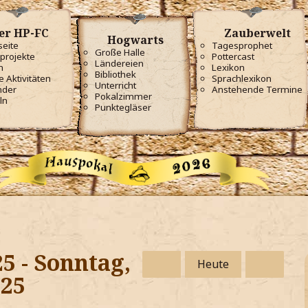
er HP-FC
Zauberwelt
Hogwarts
seite
Tagesprophet
Große Halle
projekte
Pottercast
Ländereien
m
Lexikon
Bibliothek
e Aktivitäten
Sprachlexikon
Unterricht
nder
Anstehende Termine
Pokalzimmer
ln
Punktegläser
5 - Sonntag,
Heute
025