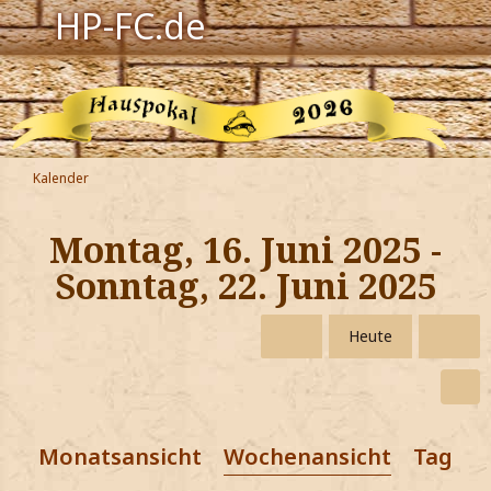
HP-FC.de
Navigation
Harry Potter
Der HP-FC
Kalender
Hogwarts
Montag, 16. Juni 2025 -
Zauberwelt
Sonntag, 22. Juni 2025
Willkommen
Heute
Jetzt Fanclub-Mitglied werden!
Monatsansicht
Wochenansicht
Tagesa