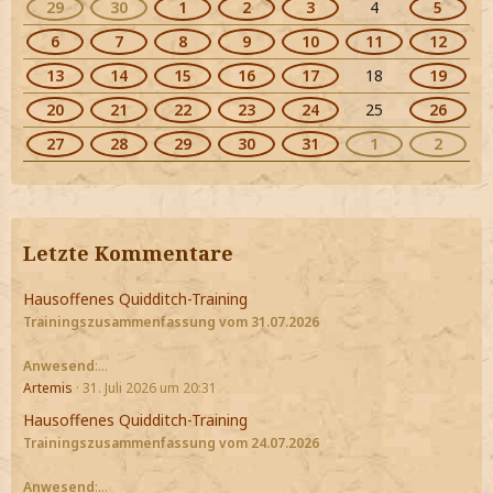
29
30
1
2
3
4
5
6
7
8
9
10
11
12
13
14
15
16
17
18
19
20
21
22
23
24
25
26
27
28
29
30
31
1
2
Letzte Kommentare
Hausoffenes Quidditch-Training
Trainingszusammenfassung vom 31.07.2026
Anwesend
:…
Artemis
31. Juli 2026 um 20:31
Hausoffenes Quidditch-Training
Trainingszusammenfassung vom 24.07.2026
Anwesend
:…