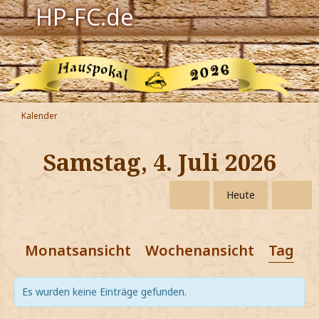
HP-FC.de
Navigation
Harry Potter
Der HP-FC
Kalender
Hogwarts
Samstag, 4. Juli 2026
Zauberwelt
Heute
Willkommen
Monatsansicht
Wochenansicht
Tagesa
Jetzt Fanclub-Mitglied werden!
Es wurden keine Einträge gefunden.