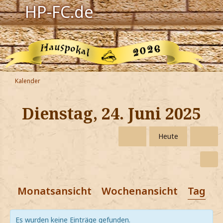
HP-FC.de
Navigation
Harry Potter
Der HP-FC
Kalender
Hogwarts
Dienstag, 24. Juni 2025
Zauberwelt
Heute
Willkommen
Jetzt Fanclub-Mitglied werden!
Monatsansicht
Wochenansicht
Tagesa
Es wurden keine Einträge gefunden.