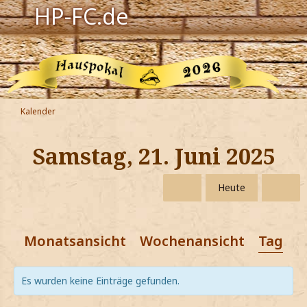
HP-FC.de
Navigation
Harry Potter
Der HP-FC
Kalender
Hogwarts
Samstag, 21. Juni 2025
Zauberwelt
Heute
Willkommen
Monatsansicht
Wochenansicht
Tagesa
Jetzt Fanclub-Mitglied werden!
Es wurden keine Einträge gefunden.