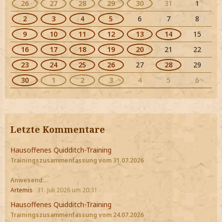
26
27
28
29
30
31
1
2
3
4
5
6
7
8
9
10
11
12
13
14
15
16
17
18
19
20
21
22
23
24
25
26
27
28
29
30
1
2
3
4
5
6
Letzte Kommentare
Hausoffenes Quidditch-Training
Trainingszusammenfassung vom 31.07.2026
Anwesend
:…
Artemis
31. Juli 2026 um 20:31
Hausoffenes Quidditch-Training
Trainingszusammenfassung vom 24.07.2026