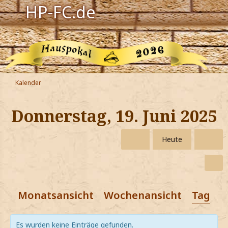
HP-FC.de
Navigation
Harry Potter
Der HP-FC
Kalender
Hogwarts
Donnerstag, 19. Juni 2025
Zauberwelt
Heute
Willkommen
Jetzt Fanclub-Mitglied werden!
Monatsansicht
Wochenansicht
Tagesa
Es wurden keine Einträge gefunden.