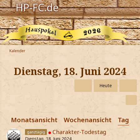
HP-FC.de
Navigation
Harry Potter
Der HP-FC
Kalender
Hogwarts
Dienstag, 18. Juni 2024
Zauberwelt
Heute
Willkommen
Jetzt Fanclub-Mitglied werden!
Monatsansicht
Wochenansicht
Tagesa
Charakter-Todestag
ganztägig
Dienstag, 18. Juni 2024