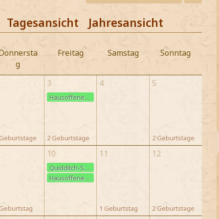
Tagesansicht
Jahresansicht
Donnersta
Freitag
Samstag
Sonntag
g
3
4
5
Hausoffenes Quidditch-Training
 Geburtstage
2 Geburtstage
2 Geburtstage
10
11
12
Quidditch-Schnupper-Training
Hausoffenes Quidditch-Training
 Geburtstag
1 Geburtstag
2 Geburtstage