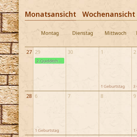
Monatsansicht
Wochenansicht
Montag
Dienstag
Mittwoch
27
29
30
1
2
2. Quidditch-Pokalspiel
1 Geburtstag
3
28
6
7
8
9
1 Geburtstag
1