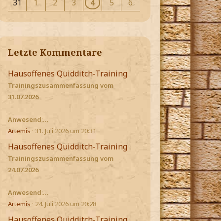
31
1
2
3
4
5
6
Letzte Kommentare
Hausoffenes Quidditch-Training
Trainingszusammenfassung vom
31.07.2026
Anwesend
:…
Artemis
31. Juli 2026 um 20:31
Hausoffenes Quidditch-Training
Trainingszusammenfassung vom
24.07.2026
Anwesend
:…
Artemis
24. Juli 2026 um 20:28
Hausoffenes Quidditch-Training