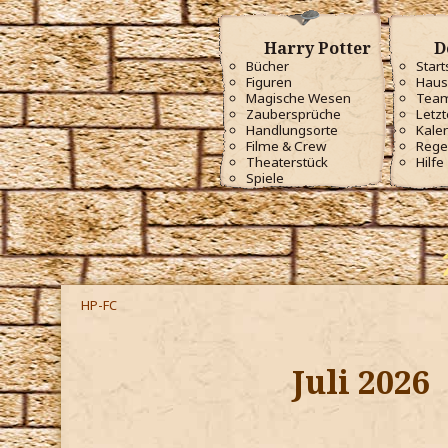
Harry Potter
D
Bücher
Start
Figuren
Haus
Magische Wesen
Tea
Zaubersprüche
Letzt
Handlungsorte
Kale
Filme & Crew
Rege
Theaterstück
Hilfe
Spiele
HP-FC
Juli 2026