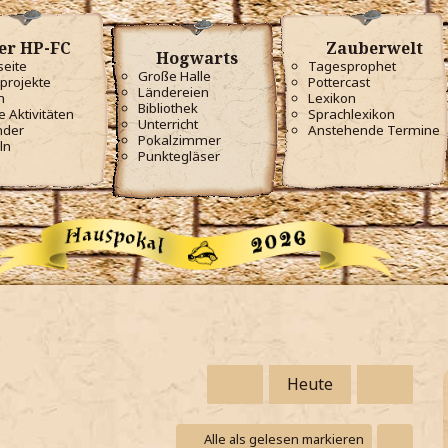
er HP-FC
Zauberwelt
Hogwarts
seite
Tagesprophet
Große Halle
projekte
Pottercast
Ländereien
m
Lexikon
Bibliothek
e Aktivitäten
Sprachlexikon
Unterricht
nder
Anstehende Termine
Pokalzimmer
ln
Punktegläser
Heute
Alle als gelesen markieren