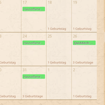
6
17
18
19
Hausoffenes Quidditch-Training
1 Geburtstag
1 Geburtstag
3
24
25
26
Hausoffenes Quidditch-Training
Quidditch-Spezialtraining
 Geburtstag
1 Geburtstag
3 Geburtstage
0
31
1
2
Hausoffenes Quidditch-Training
 Geburtstag
3 Geburtstage
1 Geburtstag