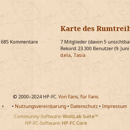
Karte des Rumtrei
685 Kommentare
7 Mitglieder (davon 5 unsichtb
Rekord: 23.300 Benutzer (
9. Jun
d.ela
Tasia
© 2000–2024 HP-FC.
Von Fans, für Fans.
•
•
Nutzungsvereinbarung
•
Datenschutz
•
Impressum
Community-Software:
WoltLab Suite™
HP-FC-Software:
HP-FC Core