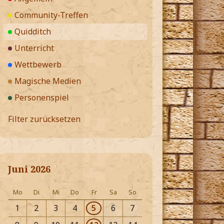
Community-Treffen
Quidditch
Unterricht
Wettbewerb
Magische Medien
Personenspiel
Filter zurücksetzen
Juni 2026
Mo
Di
Mi
Do
Fr
Sa
So
1
2
3
4
5
6
7