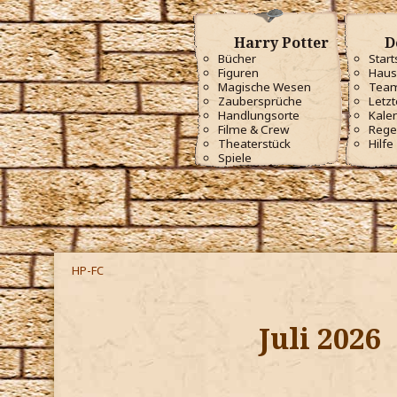
Harry Potter
D
Bücher
Start
Figuren
Haus
Magische Wesen
Tea
Zaubersprüche
Letzt
Handlungsorte
Kale
Filme & Crew
Rege
Theaterstück
Hilfe
Spiele
HP-FC
Juli 2026