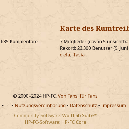
Karte des Rumtrei
685 Kommentare
7 Mitglieder (davon 5 unsichtb
Rekord: 23.300 Benutzer (
9. Jun
d.ela
Tasia
© 2000–2024 HP-FC.
Von Fans, für Fans.
•
•
Nutzungsvereinbarung
•
Datenschutz
•
Impressum
Community-Software:
WoltLab Suite™
HP-FC-Software:
HP-FC Core