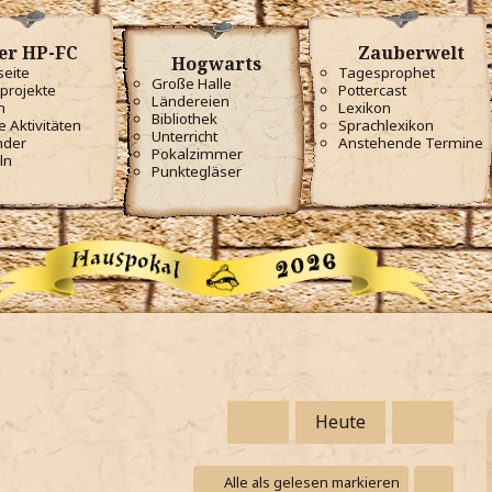
er HP-FC
Zauberwelt
Hogwarts
seite
Tagesprophet
Große Halle
projekte
Pottercast
Ländereien
m
Lexikon
Bibliothek
e Aktivitäten
Sprachlexikon
Unterricht
nder
Anstehende Termine
Pokalzimmer
ln
Punktegläser
Heute
Alle als gelesen markieren