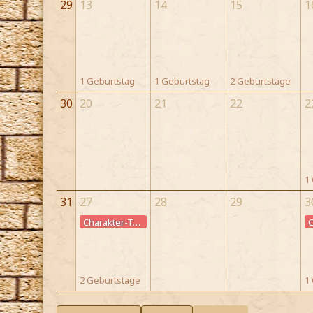
29
13
14
15
1
1 Geburtstag
1 Geburtstag
2 Geburtstage
30
20
21
22
2
1
31
27
28
29
3
Charakter-Todestag
2 Geburtstage
1