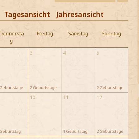
Tagesansicht
Jahresansicht
Donnersta
Freitag
Samstag
Sonntag
g
3
4
5
 Geburtstage
2 Geburtstage
2 Geburtstage
10
11
12
 Geburtstag
1 Geburtstag
2 Geburtstage