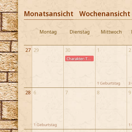
Monatsansicht
Wochenansicht
Montag
Dienstag
Mittwoch
27
29
30
1
2
Charakter-Todestag
1 Geburtstag
3
28
6
7
8
9
1 Geburtstag
1