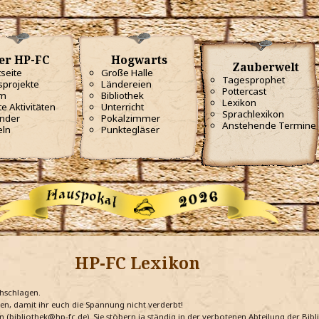
er HP-FC
Hogwarts
Zauberwelt
tseite
Große Halle
Tagesprophet
projekte
Ländereien
Pottercast
m
Bibliothek
Lexikon
te Aktivitäten
Unterricht
Sprachlexikon
nder
Pokalzimmer
Anstehende Termine
eln
Punktegläser
HP-FC Lexikon
chschlagen.
ten, damit ihr euch die Spannung nicht verderbt!
n (bibliothek@hp-fc.de). Sie stöbern ja ständig in der verbotenen Abteilung der Bi