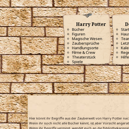
Harry Potter
D
Bücher
Star
Figuren
Haus
Magische Wesen
Tea
Zaubersprüche
Letz
Handlungsorte
Kale
Filme & Crew
Reg
Theaterstück
Hilfe
Spiele
Hier könnt ihr Begriffe aus der Zauberwelt von Harry Potter na
Wenn ihr noch nicht alle Bücher kennt, ist aber Vorsicht angera
Wenn ihr Begriffe vermisst, wendet euch an die Bibliothekarinne