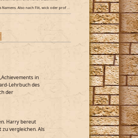
es Namens. Also nach Flit, wick oder prof …
Z
„Achievements in
dard-Lehrbuch des
ch der
en. Harry bereut
 zu vergleichen. Als