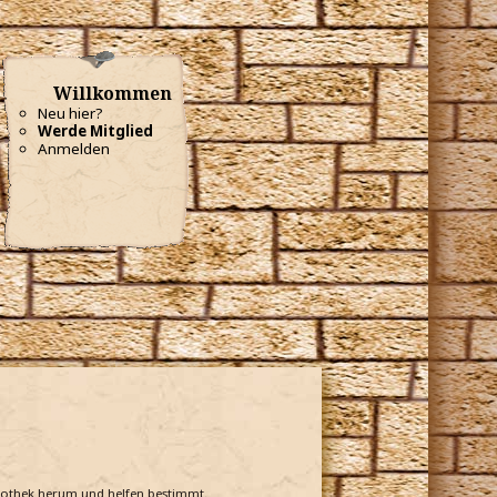
Willkommen
Neu hier?
Werde Mitglied
Anmelden
bliothek herum und helfen bestimmt.