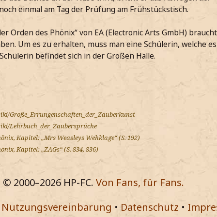
noch einmal am Tag der Prüfung am Frühstückstisch.
der Orden des Phönix“ von EA (Electronic Arts GmbH) brauch
en. Um es zu erhalten, muss man eine Schülerin, welche es
Schülerin befindet sich in der Großen Halle.
/wiki/Große_Errungenschaften_der_Zauberkunst
/wiki/Lehrbuch_der_Zaubersprüche
önix, Kapitel: „Mrs Weasleys Wehklage“ (S. 192)
nix, Kapitel: „ZAGs“ (S. 834, 836)
© 2000–
2026
HP-FC.
Von Fans, für Fans.
•
Nutzungsvereinbarung
•
Datenschutz
•
Impr