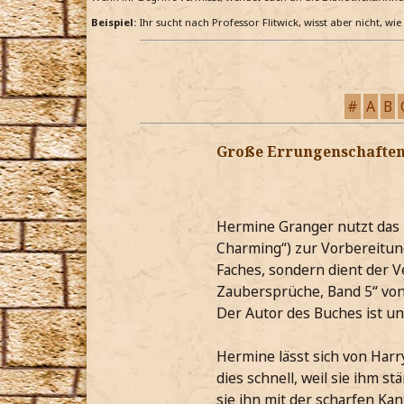
Beispiel:
Ihr sucht nach Professor Flitwick, wisst aber nicht, wi
#
A
B
Große Errungenschaften
Hermine Granger nutzt das 
Charming“) zur Vorbereitung
Faches, sondern dient der V
Zaubersprüche, Band 5“ von
Der Autor des Buches ist u
Hermine lässt sich von Harr
dies schnell, weil sie ihm s
sie ihn mit der scharfen Kan