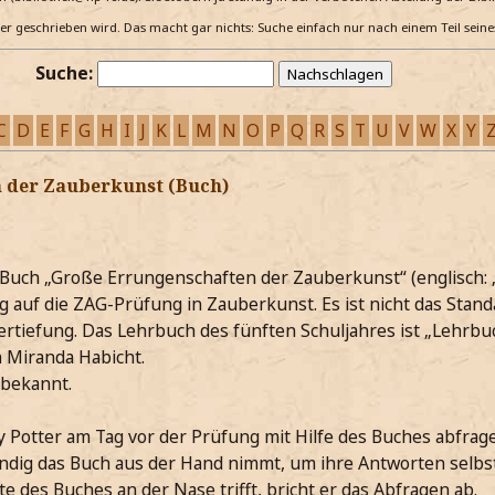
e er geschrieben wird. Das macht gar nichts: Suche einfach nur nach einem Teil sein
Suche:
C
D
E
F
G
H
I
J
K
L
M
N
O
P
Q
R
S
T
U
V
W
X
Y
 der Zauberkunst (Buch)
Buch „Große Errungenschaften der Zauberkunst“ (englisch: 
 auf die ZAG-Prüfung in Zauberkunst. Es ist nicht das Stan
ertiefung. Das Lehrbuch des fünften Schuljahres ist „Lehrbu
 Miranda Habicht.
nbekannt.
y Potter am Tag vor der Prüfung mit Hilfe des Buches abfrag
tändig das Buch aus der Hand nimmt, um ihre Antworten selbst
te des Buches an der Nase trifft, bricht er das Abfragen ab.